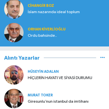
CIHANGIR BOZ
İslam nazarında ideal toplum
ORHAN KIVERLIOĞLU
Ordu bahsinde..
Alıntı Yazarlar
HÜSEYIN ADALAN
HİÇLERİN HAYATI VE SİYASİ DURUMU
MURAT TOKER
Giresunlu’nun istanbul da imtihanı