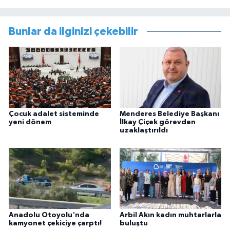
Bunlar da ilginizi çekebilir
Çocuk adalet sisteminde
Menderes Belediye Başkanı
yeni dönem
İlkay Çiçek görevden
uzaklaştırıldı
Anadolu Otoyolu'nda
Arbil Akın kadın muhtarlarla
kamyonet çekiciye çarptı!
buluştu