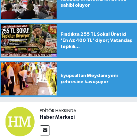
sahibi oluyor
Fındıkta 255 TL Şoku! Üretici
'En Az 400 TL' diyor; Vatandaş
tepkili...
Eyüpsultan Meydanı yeni
çehresine kavuşuyor
EDITÖR HAKKINDA
Haber Merkezi