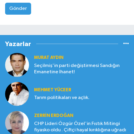
Gönder
Yazarlar
MURAT AYDIN
Seçilmiş'in parti değiştirmesi Sandığın
Emanetine İhanet!
MEHMET YÜCEER
Tarım politikaları ve açlık.
ZERRIN ERDOĞAN
CHP Lideri Özgür Özel'in Fıstık Mitingi
fiyasko oldu . Çiftçi hayal kırıklığına uğradı