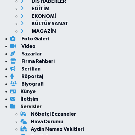
DIŞ HABERLER
EĞİTİM
EKONOMİ
KÜLTÜR SANAT
MAGAZİN
Foto Galeri
Video
Yazarlar
Firma Rehberi
Seri İlan
Röportaj
Biyografi
Künye
İletişim
Servisler
Nöbetçi Eczaneler
Hava Durumu
Aydin Namaz Vakitleri