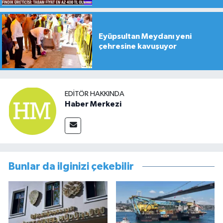
Eyüpsultan Meydanı yeni
çehresine kavuşuyor
EDITÖR HAKKINDA
Haber Merkezi
Bunlar da ilginizi çekebilir