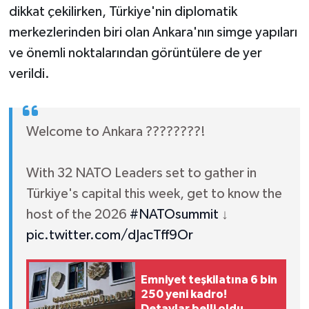
dikkat çekilirken, Türkiye'nin diplomatik
merkezlerinden biri olan Ankara'nın simge yapıları
ve önemli noktalarından görüntülere de yer
verildi.
Welcome to Ankara ????????!
With 32 NATO Leaders set to gather in
Türkiye's capital this week, get to know the
host of the 2026
#NATOsummit
↓
pic.twitter.com/dJacTff9Or
Emniyet teşkilatına 6 bin
250 yeni kadro!
Detaylar belli oldu