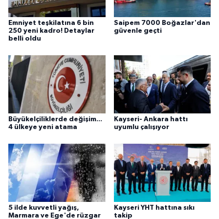
Emniyet teşkilatına 6 bin
Saipem 7000 Boğazlar'dan
250 yeni kadro! Detaylar
güvenle geçti
belli oldu
Büyükelçiliklerde değişim...
Kayseri- Ankara hattı
4 ülkeye yeni atama
uyumlu çalışıyor
5 ilde kuvvetli yağış,
Kayseri YHT hattına sıkı
Marmara ve Ege'de rüzgar
takip