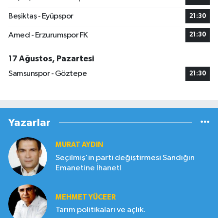
Beşiktaş - Eyüpspor
21:30
Amed - Erzurumspor FK
21:30
17 Ağustos, Pazartesi
Samsunspor - Göztepe
21:30
Yazarlar
MURAT AYDIN
Seçilmiş'in parti değiştirmesi Sandığın
Emanetine İhanet!
MEHMET YÜCEER
Tarım politikaları ve açlık.