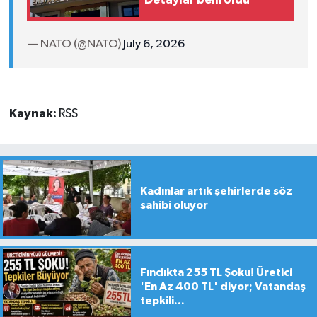
— NATO (@NATO)
July 6, 2026
Kaynak:
RSS
Kadınlar artık şehirlerde söz
sahibi oluyor
Fındıkta 255 TL Şoku! Üretici
'En Az 400 TL' diyor; Vatandaş
tepkili...