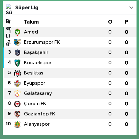
Süper Lig
#
Takım
O
P
1
Amed
0
0
2
Erzurumspor FK
0
0
3
Başakşehir
0
0
4
Kocaelispor
0
0
5
Beşiktaş
0
0
6
Eyüpspor
0
0
7
Galatasaray
0
0
8
Çorum FK
0
0
9
Gaziantep FK
0
0
10
Alanyaspor
0
0