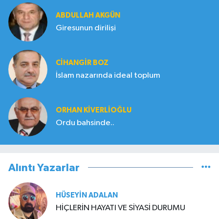
ABDULLAH AKGÜN
Giresunun dirilişi
CIHANGIR BOZ
İslam nazarında ideal toplum
ORHAN KIVERLIOĞLU
Ordu bahsinde..
Alıntı Yazarlar
HÜSEYIN ADALAN
HİÇLERİN HAYATI VE SİYASİ DURUMU