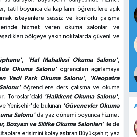
, tatil boyunca da kapılarını öğrencilere açık
umak isteyenlere sessiz ve konforlu çalışma
çelerinde hizmet veren okuma salonları ve
aşadıkları bölgeye yakın noktalarda güvenli ve
üphane'
,
'Hal Mahallesi Okuma Salonu'
,
Ada Okuma Salonu'
öğrencileri ağırlamaya
en Vadi Park Okuma Salonu'
,
'Kleopatra
Salonu'
öğrencilere ders çalışma ve okuma
yor. Toroslar'daki
'Halkkent Okuma Salonu'
,
ve Yenişehir'de bulunan
'Güvenevler Okuma
A
kuma Salonu'
da yaz dönemi boyunca hizmet
, Bozyazı ve Silifke Okuma Salonları'
ile de
kitaplara erişimini kolaylaştıran Büyükşehir; yaz