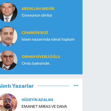
ABDULLAH AKGÜN
Giresunun dirilişi
CIHANGIR BOZ
İslam nazarında ideal toplum
ORHAN KIVERLIOĞLU
Ordu bahsinde..
lıntı Yazarlar
HÜSEYIN ADALAN
EMANET MİRAS VE DAVA