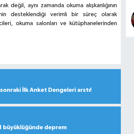
arak değil, aynı zamanda okuma alışkanlığının
min desteklendiği verimli bir süreç olarak
leri, okuma salonları ve kütüphanelerinden
sonraki İlk Anket Dengeleri arstı!
,1 büyüklüğünde deprem