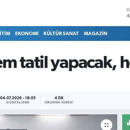
D
4
E
5
İTİM
EKONOMİ
KÜLTÜR SANAT
MAGAZİN
S
6
G
6
em tatil yapacak, 
B
1
B
6
04.07.2026 - 18:05
4 DK
GÜNCELLEME
OKUNMA SÜRESI