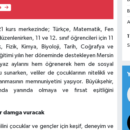
e
B
A
n 21 kurs merkezinde; Türkçe, Matematik, Fen
1
düzenlenirken, 11 ve 12. sınıf öğrencileri için 11
S
 Fizik, Kimya, Biyoloji, Tarih, Coğrafya ve
 Eğitimi yılın her döneminde destekleyen Mersin
n yaz aylarını hem öğrenerek hem de sosyal
sunarken, veliler de çocuklarının nitelikli ve
anmasının memnuniyetini yaşıyor. Büyükşehir,
nda yanında olmaya ve fırsat eşitliğini
ler damga vuracak
lini çocuklar ve gençler için keşif, deneyim ve