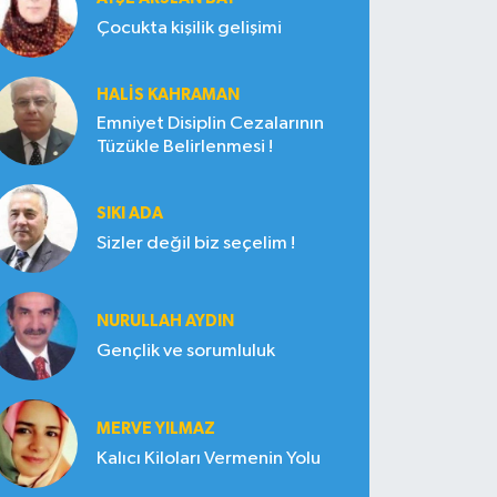
Çocukta kişilik gelişimi
HALIS KAHRAMAN
Emniyet Disiplin Cezalarının
Tüzükle Belirlenmesi !
SIKI ADA
Sizler değil biz seçelim !
NURULLAH AYDIN
Gençlik ve sorumluluk
MERVE YILMAZ
Kalıcı Kiloları Vermenin Yolu