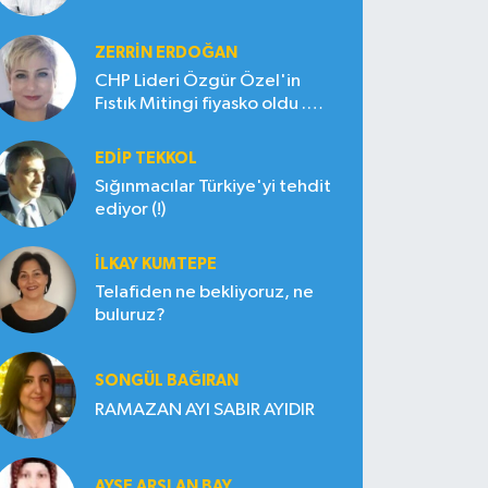
ZERRIN ERDOĞAN
CHP Lideri Özgür Özel'in
Fıstık Mitingi fiyasko oldu .
Çiftçi hayal kırıklığına uğradı
EDIP TEKKOL
Sığınmacılar Türkiye'yi tehdit
ediyor (!)
İLKAY KUMTEPE
Telafiden ne bekliyoruz, ne
buluruz?
SONGÜL BAĞIRAN
RAMAZAN AYI SABIR AYIDIR
AYŞE ARSLAN BAY