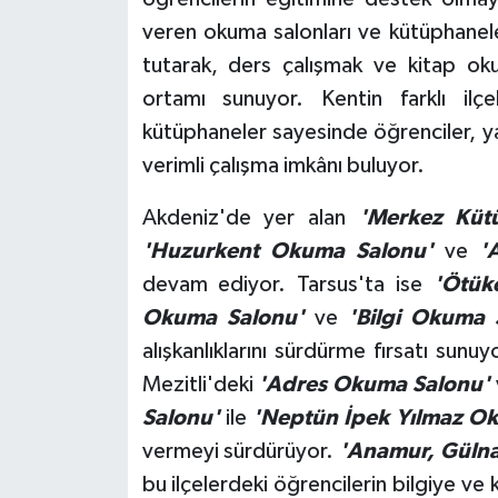
veren okuma salonları ve kütüphaneler
tutarak, ders çalışmak ve kitap ok
ortamı sunuyor. Kentin farklı il
kütüphaneler sayesinde öğrenciler, y
verimli çalışma imkânı buluyor.
Akdeniz'de yer alan
'Merkez Küt
'Huzurkent Okuma Salonu'
ve
'
devam ediyor. Tarsus'ta ise
'Ötük
Okuma Salonu'
ve
'Bilgi Okuma 
alışkanlıklarını sürdürme fırsatı sunu
Mezitli'deki
'Adres Okuma Salonu'
Salonu'
ile
'Neptün İpek Yılmaz O
vermeyi sürdürüyor.
'Anamur, Gülnar
bu ilçelerdeki öğrencilerin bilgiye ve 