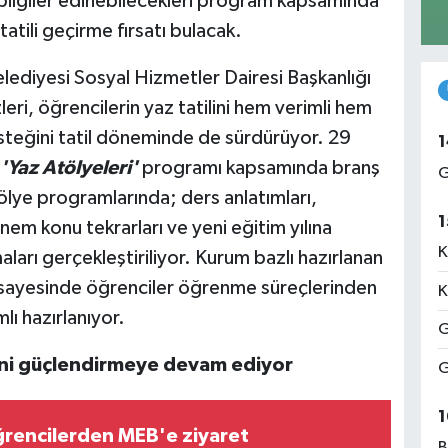
bilgiler edinebilecekleri program kapsamında
 tatili geçirme fırsatı bulacak.
ediyesi Sosyal Hizmetler Dairesi Başkanlığı
ri, öğrencilerin yaz tatilini hem verimli hem
esteğini tatil döneminde de sürdürüyor. 29
1
'Yaz Atölyeleri'
programı kapsamında branş
G
ölye programlarında; ders anlatımları,
1
önem konu tekrarları ve yeni eğitim yılına
K
aları gerçekleştiriliyor. Kurum bazlı hazırlanan
rı sayesinde öğrenciler öğrenme süreçlerinden
K
 hazırlanıyor.
G
ğini güçlendirmeye devam ediyor
G
1
ğrencilerden MEB'e ziyaret
B