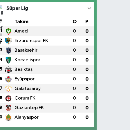
Süper Lig
#
Takım
O
P
1
Amed
0
0
2
Erzurumspor FK
0
0
3
Başakşehir
0
0
4
Kocaelispor
0
0
5
Beşiktaş
0
0
6
Eyüpspor
0
0
7
Galatasaray
0
0
8
Çorum FK
0
0
9
Gaziantep FK
0
0
0
Alanyaspor
0
0