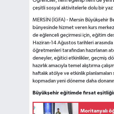
Öğrenciler, hem eğlenip hem de yeni 
çeşitli sosyal aktivitelerle dolu bir yaz
MERSİN (İGFA) - Mersin Büyükşehir Bel
bünyesinde hizmet veren kurs merkezle
de eğlenceli geçirmesi için, eğitim d
Haziran-14 Ağustos tarihleri arasında
öğretmenleri tarafından hazırlanan at
deneyler, eğitici etkinlikler, geçmiş d
hazırlık amacıyla temel alıştırma çalışm
haftalık atölye ve etkinlik planlamala
kopmadan yeni döneme daha donanımlı
Büyükşehir eğitimde fırsat eşitli
Moritanyalı ö