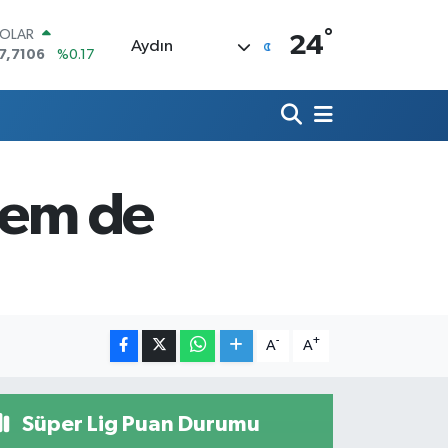
°
OLAR
24
Aydın
7,7106
%0.17
URO
5,1652
%0.27
TERLİN
4,4046
%0.35
RAM ALTIN
618.49
%2.12
hem de
İST100
3.773
%-19
ITCOIN
5.130,04
%1.2
-
+
A
A
Süper Lig Puan Durumu