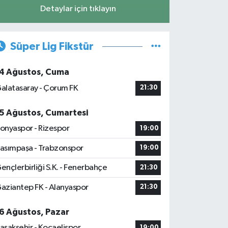
Detaylar için tıklayın
Süper Lig Fikstür
4 Ağustos, Cuma
alatasaray - Çorum FK
21:30
5 Ağustos, Cumartesi
onyaspor - Rizespor
19:00
asımpaşa - Trabzonspor
19:00
ençlerbirliği S.K. - Fenerbahçe
21:30
aziantep FK - Alanyaspor
21:30
6 Ağustos, Pazar
aşakşehir - Kocaelispor
19:00