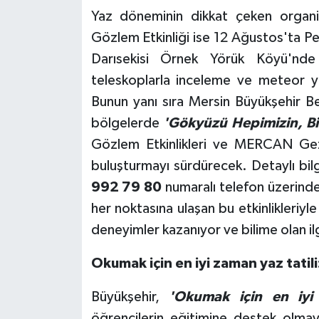
Yaz döneminin dikkat çeken organ
Gözlem Etkinliği ise 12 Ağustos'ta P
Darısekisi Örnek Yörük Köyü'nde g
teleskoplarla inceleme ve meteor
Bunun yanı sıra Mersin Büyükşehir B
bölgelerde
'Gökyüzü Hepimizin, Bi
Gözlem Etkinlikleri ve MERCAN Gezici
buluşturmayı sürdürecek. Detaylı bilg
992 79 80
numaralı telefon üzerinden
her noktasına ulaşan bu etkinlikleriyle
deneyimler kazanıyor ve bilime olan il
Okumak için en iyi zaman yaz tatili
Büyükşehir,
'Okumak için en iyi 
öğrencilerin eğitimine destek olma