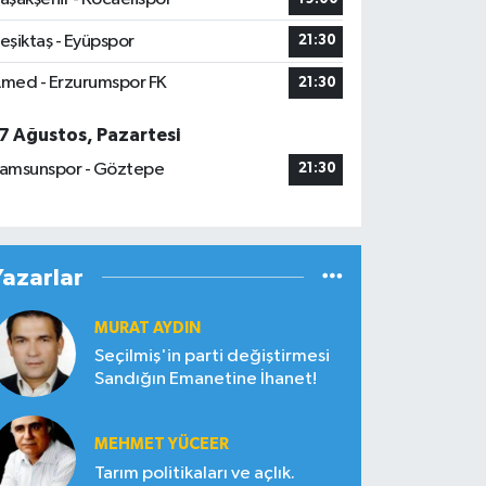
eşiktaş - Eyüpspor
21:30
med - Erzurumspor FK
21:30
7 Ağustos, Pazartesi
amsunspor - Göztepe
21:30
Yazarlar
MURAT AYDIN
Seçilmiş'in parti değiştirmesi
Sandığın Emanetine İhanet!
MEHMET YÜCEER
Tarım politikaları ve açlık.