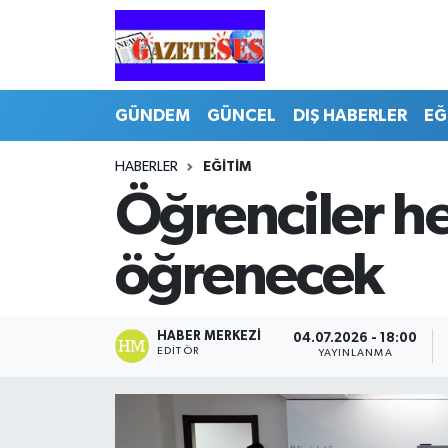
GÜNDEM
GÜNCEL
DIŞ HABERLER
EĞ
HABERLER
EĞİTİM
Öğrenciler h
öğrenecek
HABER MERKEZI
04.07.2026 - 18:00
EDITÖR
YAYINLANMA