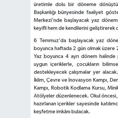
üretimle dolu bir döneme dönüştürüy
Başkanlığı bünyesinde faaliyet gös
Merkezi'nde başlayacak yaz dönemi 
keyifli hem de kendilerini geliştirerek
6 Temmuz'da başlayacak yaz döne
boyunca haftada 2 gün olmak üzere 2 h
Yaz boyunca 4 ayrı dönem halinde pl
uygun içeriklerle, çocukların bilims
destekleyecek çalışmalar yer alaca
İklim, Çevre ve İnovasyon Kampı, Deni
Kampı, Robotik Kodlama Kursu, Minik 
Atölyeler düzenlenecek. Okul öncesi, 
hazırlanan içerikler sayesinde katılımcıl
keşfetme imkânı bulacak.