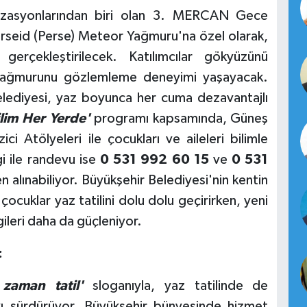
izasyonlarından biri olan 3. MERCAN Gece
erseid (Perse) Meteor Yağmuru'na özel olarak,
erçekleştirilecek. Katılımcılar gökyüzünü
 yağmurunu gözlemleme deneyimi yaşayacak.
elediyesi, yaz boyunca her cuma dezavantajlı
lim Her Yerde'
programı kapsamında, Güneş
 Atölyeleri ile çocukları ve aileleri bilimle
i ile randevu ise
0 531 992 60 15
ve
0 531
 alınabiliyor. Büyükşehir Belediyesi'nin kentin
 çocuklar yaz tatilini dolu dolu geçirirken, yeni
gileri daha da güçleniyor.
:
zaman tatil'
sloganıyla, yaz tatilinde de
yı sürdürüyor. Büyükşehir bünyesinde hizmet