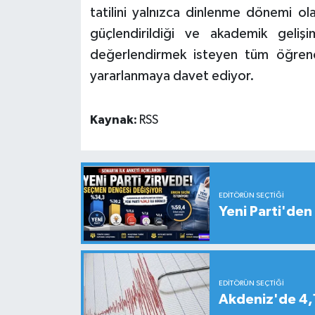
tatilini yalnızca dinlenme dönemi ol
güçlendirildiği ve akademik gelişi
değerlendirmek isteyen tüm öğrenci
yararlanmaya davet ediyor.
Kaynak:
RSS
EDITÖRÜN SEÇTIĞI
Yeni Parti'den 
EDITÖRÜN SEÇTIĞI
Akdeniz'de 4