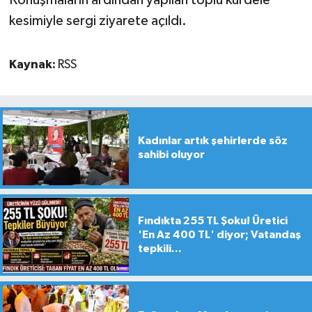
kesimiyle sergi ziyarete açıldı.
Kaynak:
RSS
Kadınlar artık şehirlerde söz
sahibi oluyor
Fındıkta 255 TL Şoku! Üretici
'En Az 400 TL' diyor; Vatandaş
tepkili...