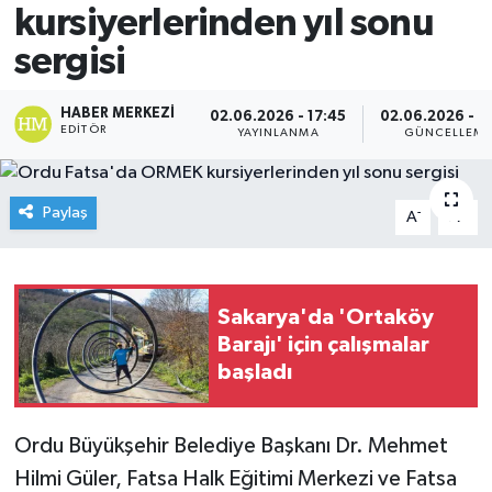
kursiyerlerinden yıl sonu
sergisi
HABER MERKEZI
02.06.2026 - 17:45
02.06.2026 - 1
EDITÖR
YAYINLANMA
GÜNCELLEM
Paylaş
-
+
A
A
Sakarya'da 'Ortaköy
Barajı' için çalışmalar
başladı
Ordu Büyükşehir Belediye Başkanı Dr. Mehmet
Hilmi Güler, Fatsa Halk Eğitimi Merkezi ve Fatsa