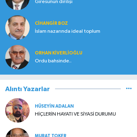
Giresunun dirilişi
CIHANGIR BOZ
İslam nazarında ideal toplum
ORHAN KIVERLIOĞLU
Ordu bahsinde..
Alıntı Yazarlar
HÜSEYIN ADALAN
HİÇLERİN HAYATI VE SİYASİ DURUMU
MURAT TOKER