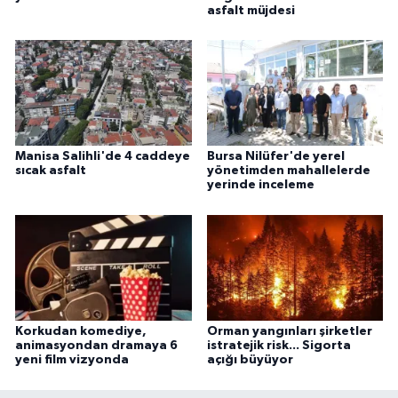
asfalt müjdesi
Manisa Salihli'de 4 caddeye
Bursa Nilüfer'de yerel
sıcak asfalt
yönetimden mahallelerde
yerinde inceleme
Korkudan komediye,
Orman yangınları şirketler
animasyondan dramaya 6
istratejik risk... Sigorta
yeni film vizyonda
açığı büyüyor