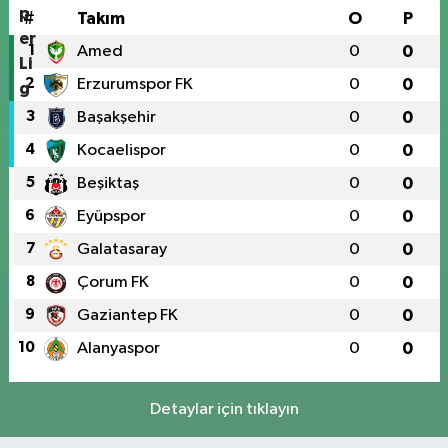
#
Takım
O
P
1
Amed
0
0
2
Erzurumspor FK
0
0
3
Başakşehir
0
0
4
Kocaelispor
0
0
5
Beşiktaş
0
0
6
Eyüpspor
0
0
7
Galatasaray
0
0
8
Çorum FK
0
0
9
Gaziantep FK
0
0
10
Alanyaspor
0
0
Detaylar için tıklayın