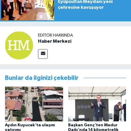
Eyüpsultan Meydanı yeni
çehresine kavuşuyor
EDITÖR HAKKINDA
Haber Merkezi
Bunlar da ilginizi çekebilir
Aydın Kuyucak'ta ulaşım
Başkan Genç'ten Madur
yatırımı
Dağı'nda 14 kilometrelik