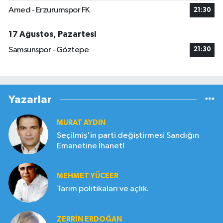
Amed - Erzurumspor FK
21:30
17 Ağustos, Pazartesi
Samsunspor - Göztepe
21:30
Yazarlar
MURAT AYDIN
Seçilmiş'in parti değiştirmesi Sandığın
Emanetine İhanet!
MEHMET YÜCEER
Tarım politikaları ve açlık.
ZERRIN ERDOĞAN