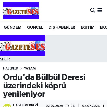
GÜNDEM
GÜNCEL
DIŞ HABERLER
EĞİTİM
EK
SPOR
HABERLER
YAŞAM
Ordu'da Bülbül Deresi
üzerindeki köprü
yenileniyor
HABER MERKEZI
02.07.2026 - 15:06
02.07.2026 - 15