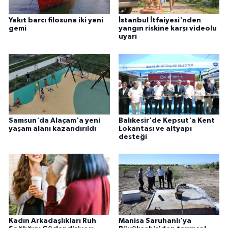
Yakıt barcı filosuna iki yeni
İstanbul İtfaiyesi'nden
gemi
yangın riskine karşı videolu
uyarı
Samsun'da Alaçam'a yeni
Balıkesir'de Kepsut'a Kent
yaşam alanı kazandırıldı
Lokantası ve altyapı
desteği
Kadın Arkadaşlıkları Ruh
Manisa Saruhanlı'ya