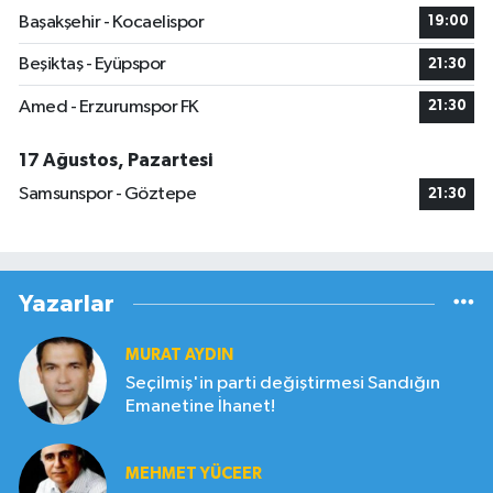
Başakşehir - Kocaelispor
19:00
Beşiktaş - Eyüpspor
21:30
Amed - Erzurumspor FK
21:30
17 Ağustos, Pazartesi
Samsunspor - Göztepe
21:30
Yazarlar
MURAT AYDIN
Seçilmiş'in parti değiştirmesi Sandığın
Emanetine İhanet!
MEHMET YÜCEER