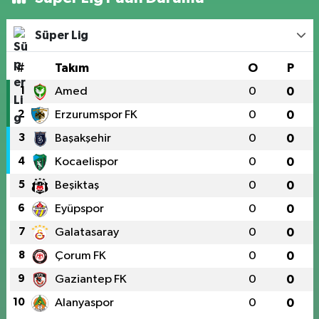
Süper Lig
#
Takım
O
P
1
Amed
0
0
2
Erzurumspor FK
0
0
3
Başakşehir
0
0
4
Kocaelispor
0
0
5
Beşiktaş
0
0
6
Eyüpspor
0
0
7
Galatasaray
0
0
8
Çorum FK
0
0
9
Gaziantep FK
0
0
10
Alanyaspor
0
0