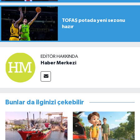
TOFAŞ potada yeni sezonu
hazır
EDITÖR HAKKINDA
Haber Merkezi
Bunlar da ilginizi çekebilir