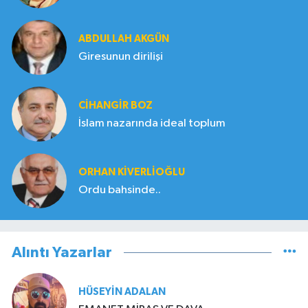
ABDULLAH AKGÜN
Giresunun dirilişi
CIHANGIR BOZ
İslam nazarında ideal toplum
ORHAN KIVERLIOĞLU
Ordu bahsinde..
Alıntı Yazarlar
HÜSEYIN ADALAN