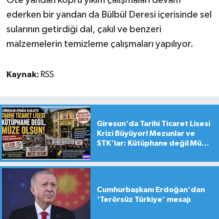
Öte yandan köprü yıkım çalışmaları devam
ederken bir yandan da Bülbül Deresi içerisinde sel
sularının getirdiği dal, çakıl ve benzeri
malzemelerin temizleme çalışmaları yapılıyor.
Kaynak:
RSS
Giresun'da Tarihi Ticaret Lisesi
Krizi Büyüyor! Mezunlar ve
STK'lar: Kütüphane değil Müze
yapılsın!
Cumhurbaşkanı Erdoğan'dan
'Terörsüz Türkiye' mesajı