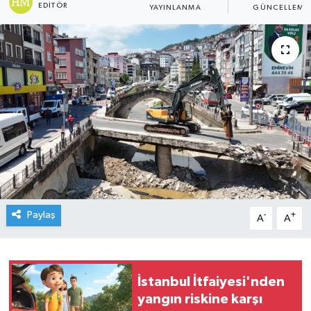
EDITÖR
YAYINLANMA
GÜNCELLEME
Paylaş
-
+
A
A
İstanbul İtfaiyesi'nden
yangın riskine karşı