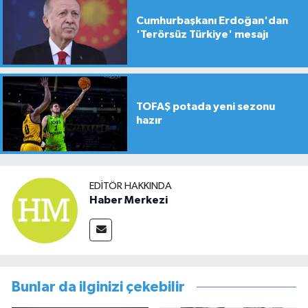
Cumhurbaşkanı Erdoğan'dan
'Terörsüz Türkiye' mesajı
TOFAŞ potada yeni sezonu
hazır
EDITÖR HAKKINDA
Haber Merkezi
Bunlar da ilginizi çekebilir