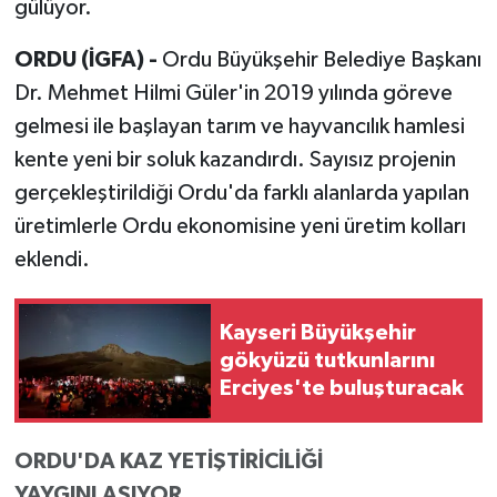
gülüyor.
ORDU (İGFA) -
Ordu Büyükşehir Belediye Başkanı
Dr. Mehmet Hilmi Güler'in 2019 yılında göreve
gelmesi ile başlayan tarım ve hayvancılık hamlesi
kente yeni bir soluk kazandırdı. Sayısız projenin
gerçekleştirildiği Ordu'da farklı alanlarda yapılan
üretimlerle Ordu ekonomisine yeni üretim kolları
eklendi.
Kayseri Büyükşehir
gökyüzü tutkunlarını
Erciyes'te buluşturacak
ORDU'DA KAZ YETİŞTİRİCİLİĞİ
YAYGINLAŞIYOR