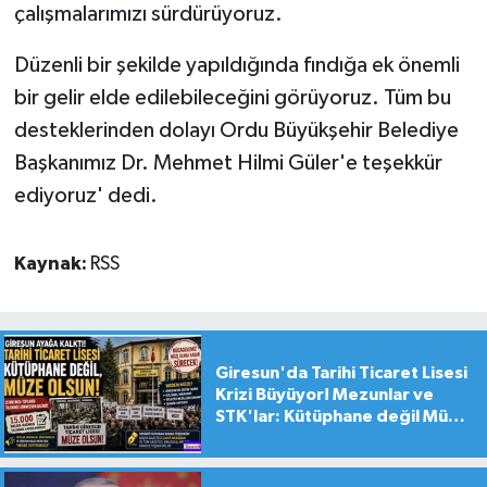
çalışmalarımızı sürdürüyoruz.
Düzenli bir şekilde yapıldığında fındığa ek önemli
bir gelir elde edilebileceğini görüyoruz. Tüm bu
desteklerinden dolayı Ordu Büyükşehir Belediye
Başkanımız Dr. Mehmet Hilmi Güler'e teşekkür
ediyoruz' dedi.
Kaynak:
RSS
Giresun'da Tarihi Ticaret Lisesi
Krizi Büyüyor! Mezunlar ve
STK'lar: Kütüphane değil Müze
yapılsın!