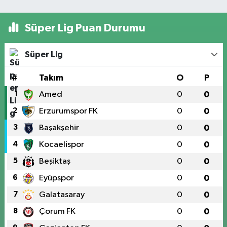
Süper Lig Puan Durumu
Süper Lig
#
Takım
O
P
1
Amed
0
0
2
Erzurumspor FK
0
0
3
Başakşehir
0
0
4
Kocaelispor
0
0
5
Beşiktaş
0
0
6
Eyüpspor
0
0
7
Galatasaray
0
0
8
Çorum FK
0
0