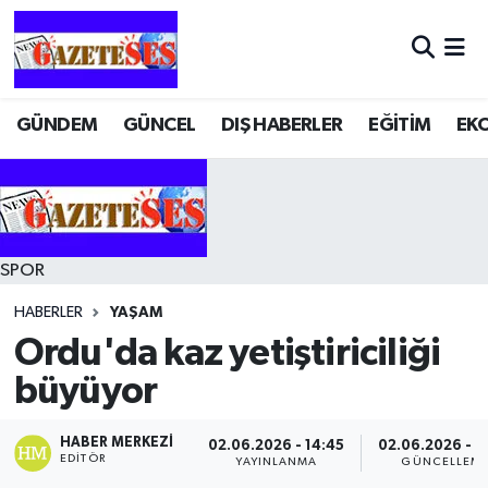
GÜNDEM
GÜNCEL
DIŞ HABERLER
EĞİTİM
EK
SPOR
HABERLER
YAŞAM
Ordu'da kaz yetiştiriciliği
büyüyor
HABER MERKEZI
02.06.2026 - 14:45
02.06.2026 - 1
EDITÖR
YAYINLANMA
GÜNCELLEM