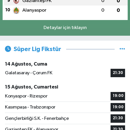
9
Gaziantep FK
0
0
10
Alanyaspor
0
0
Detaylar için tıklayın
Süper Lig Fikstür
14 Ağustos, Cuma
Galatasaray - Çorum FK
21:30
15 Ağustos, Cumartesi
Konyaspor - Rizespor
19:00
Kasımpaşa - Trabzonspor
19:00
Gençlerbirliği S.K. - Fenerbahçe
21:30
Gaziantep FK - Alanyaspor
21:30