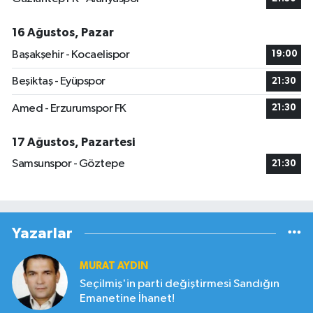
16 Ağustos, Pazar
Başakşehir - Kocaelispor
19:00
Beşiktaş - Eyüpspor
21:30
Amed - Erzurumspor FK
21:30
17 Ağustos, Pazartesi
Samsunspor - Göztepe
21:30
Yazarlar
MURAT AYDIN
Seçilmiş'in parti değiştirmesi Sandığın
Emanetine İhanet!