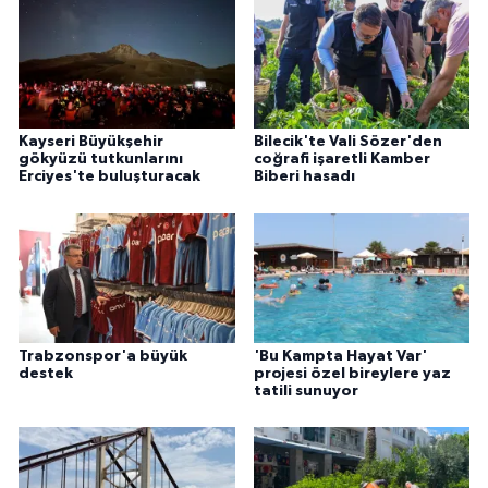
Kayseri Büyükşehir
Bilecik'te Vali Sözer'den
gökyüzü tutkunlarını
coğrafi işaretli Kamber
Erciyes'te buluşturacak
Biberi hasadı
Trabzonspor'a büyük
'Bu Kampta Hayat Var'
destek
projesi özel bireylere yaz
tatili sunuyor