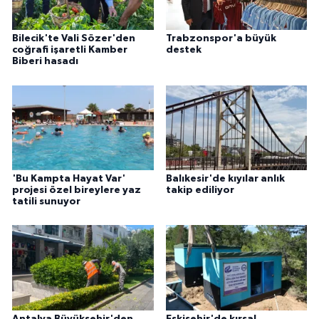
Bilecik'te Vali Sözer'den
Trabzonspor'a büyük
coğrafi işaretli Kamber
destek
Biberi hasadı
'Bu Kampta Hayat Var'
Balıkesir'de kıyılar anlık
projesi özel bireylere yaz
takip ediliyor
tatili sunuyor
Antalya Büyükşehir'den
Eskişehir'de kırsal