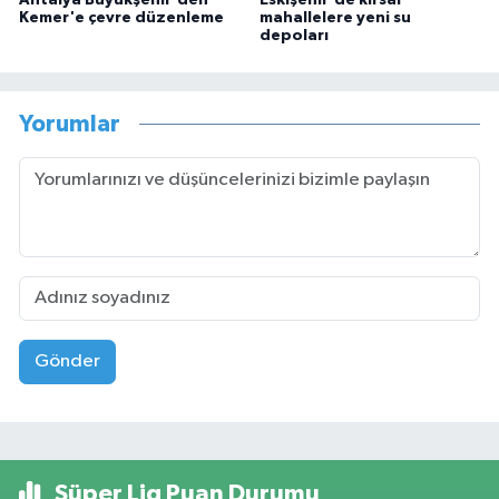
Kemer'e çevre düzenleme
mahallelere yeni su
depoları
Yorumlar
Gönder
Süper Lig Puan Durumu