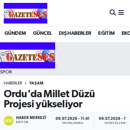
GÜNDEM
GÜNCEL
DIŞ HABERLER
EĞİTİM
EK
SPOR
HABERLER
YAŞAM
Ordu'da Millet Düzü
Projesi yükseliyor
HABER MERKEZI
09.07.2026 - 11:41
09.07.2026 - 11:
EDITÖR
YAYINLANMA
GÜNCELLEME