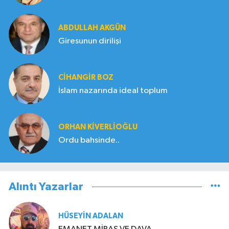
ABDULLAH AKGÜN
Giresunun dirilişi
CIHANGIR BOZ
İslam nazarında ideal toplum
ORHAN KIVERLIOĞLU
Ordu bahsinde..
Alıntı Yazarlar
HÜSEYIN ADALAN