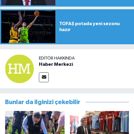
TOFAŞ potada yeni sezonu
hazır
EDITÖR HAKKINDA
Haber Merkezi
Bunlar da ilginizi çekebilir