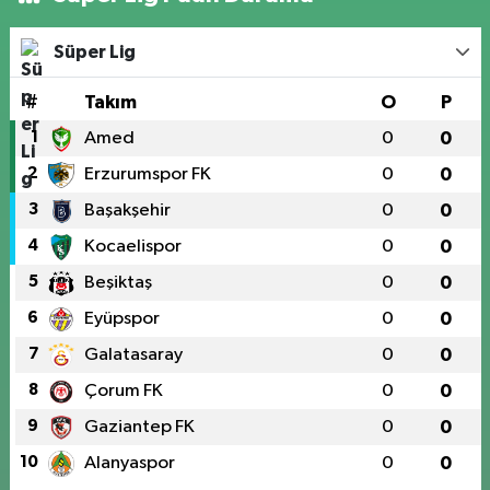
Süper Lig
#
Takım
O
P
1
Amed
0
0
2
Erzurumspor FK
0
0
3
Başakşehir
0
0
4
Kocaelispor
0
0
5
Beşiktaş
0
0
6
Eyüpspor
0
0
7
Galatasaray
0
0
8
Çorum FK
0
0
9
Gaziantep FK
0
0
10
Alanyaspor
0
0