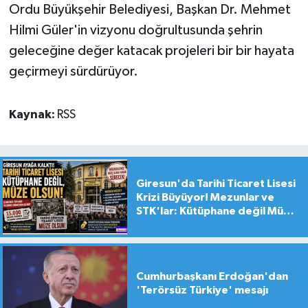
Ordu Büyükşehir Belediyesi, Başkan Dr. Mehmet
Hilmi Güler'in vizyonu doğrultusunda şehrin
geleceğine değer katacak projeleri bir bir hayata
geçirmeyi sürdürüyor.
Kaynak:
RSS
Giresun'da Tarihi Ticaret Lisesi
Krizi Büyüyor! Mezunlar ve
STK'lar: Kütüphane değil Müze
yapılsın!
Cumhurbaşkanı Erdoğan'dan
'Terörsüz Türkiye' mesajı