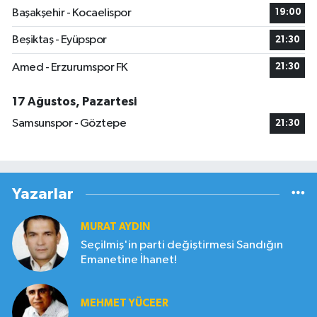
Başakşehir - Kocaelispor
19:00
Beşiktaş - Eyüpspor
21:30
Amed - Erzurumspor FK
21:30
17 Ağustos, Pazartesi
Samsunspor - Göztepe
21:30
Yazarlar
MURAT AYDIN
Seçilmiş'in parti değiştirmesi Sandığın
Emanetine İhanet!
MEHMET YÜCEER