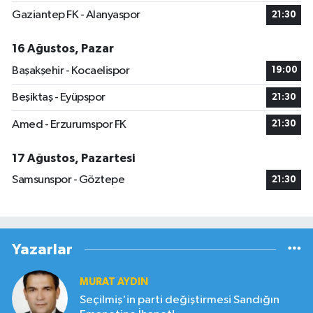
Gaziantep FK - Alanyaspor
21:30
16 Ağustos, Pazar
Başakşehir - Kocaelispor
19:00
Beşiktaş - Eyüpspor
21:30
Amed - Erzurumspor FK
21:30
17 Ağustos, Pazartesi
Samsunspor - Göztepe
21:30
Yazarlar
MURAT AYDIN
Seçilmiş'in parti değiştirmesi Sandığın