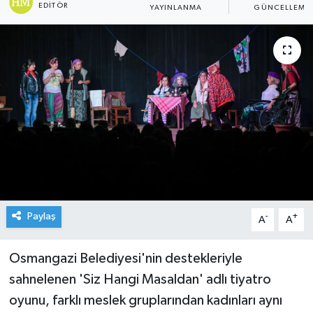
EDITÖR
YAYINLANMA
GÜNCELLEME
Paylaş
-
+
A
A
Osmangazi Belediyesi'nin destekleriyle
sahnelenen 'Siz Hangi Masaldan' adlı tiyatro
oyunu, farklı meslek gruplarından kadınları aynı