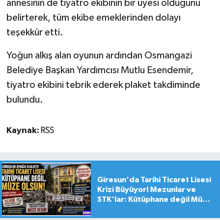
annesinin de tiyatro ekibinin bir üyesi olduğunu
belirterek, tüm ekibe emeklerinden dolayı
teşekkür etti.
Yoğun alkış alan oyunun ardından Osmangazi
Belediye Başkan Yardımcısı Mutlu Esendemir,
tiyatro ekibini tebrik ederek plaket takdiminde
bulundu.
Kaynak:
RSS
Giresun'da Tarihi Ticaret Lisesi
Krizi Büyüyor! Mezunlar ve
STK'lar: Kütüphane değil Müze
yapılsın!