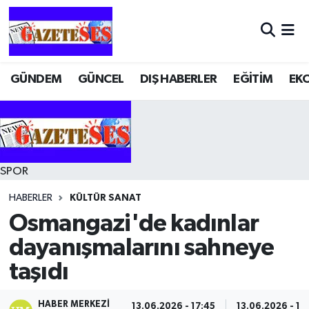
GÜNDEM
GÜNCEL
DIŞ HABERLER
EĞİTİM
EK
SPOR
HABERLER
KÜLTÜR SANAT
Osmangazi'de kadınlar
dayanışmalarını sahneye
taşıdı
HABER MERKEZI
13.06.2026 - 17:45
13.06.2026 - 17