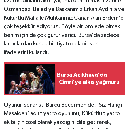
üzeri kadınların aktif yaşama dahil olması üzerine
Osmangazi Belediye Başkanımız Erkan Aydın'a ve
Kükürtlü Mahalle Muhtarımız Canan Akın Erdem'e
çok teşekkür ediyoruz. Böyle bir projede olmak
benim için de çok gurur verici. Bursa'da sadece
kadınlardan kurulu bir tiyatro ekibi ilktir.'
ifadelerini kullandı.
Bursa Açıkhava'da
'Cimri'ye alkış yağmuru
Oyunun senaristi Burcu Becermen de, 'Siz Hangi
Masaldan' adlı tiyatro oyununu, Kükürtlü tiyatro
ekibi için özel olarak yazdığını dile getirerek,