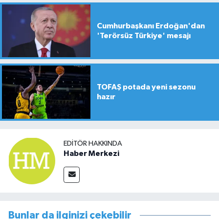
Cumhurbaşkanı Erdoğan'dan
'Terörsüz Türkiye' mesajı
TOFAŞ potada yeni sezonu
hazır
EDITÖR HAKKINDA
Haber Merkezi
Bunlar da ilginizi çekebilir