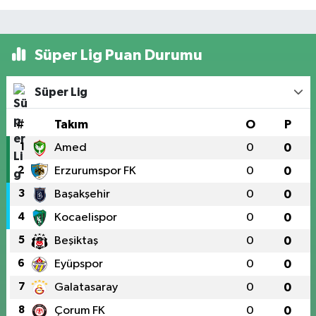
Süper Lig Puan Durumu
Süper Lig
#
Takım
O
P
1
Amed
0
0
2
Erzurumspor FK
0
0
3
Başakşehir
0
0
4
Kocaelispor
0
0
5
Beşiktaş
0
0
6
Eyüpspor
0
0
7
Galatasaray
0
0
8
Çorum FK
0
0