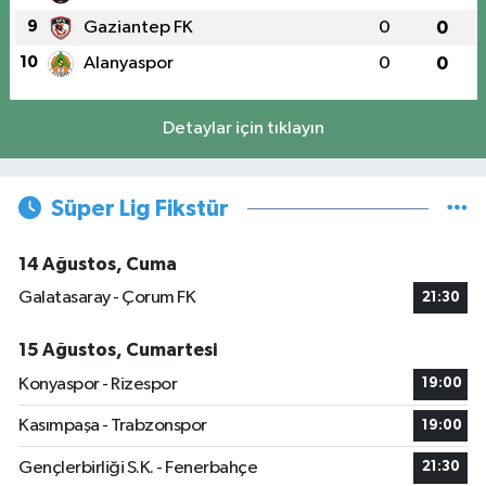
9
Gaziantep FK
0
0
10
Alanyaspor
0
0
Detaylar için tıklayın
Süper Lig Fikstür
14 Ağustos, Cuma
Galatasaray - Çorum FK
21:30
15 Ağustos, Cumartesi
Konyaspor - Rizespor
19:00
Kasımpaşa - Trabzonspor
19:00
Gençlerbirliği S.K. - Fenerbahçe
21:30