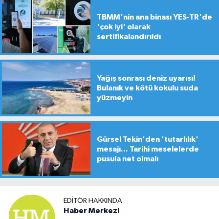
TBMM'nin ana binası YES-TR'de
'çok iyi' olarak
sertifikalandırıldı
Yağış sonrası deniz uyarısı!
Bulanık ve kötü kokulu suda
yüzmeyin
Gürsel Tekin'den 'tutarlılık'
mesajı... Tarihi meselelerde
pusula net olmalı
EDITÖR HAKKINDA
Haber Merkezi