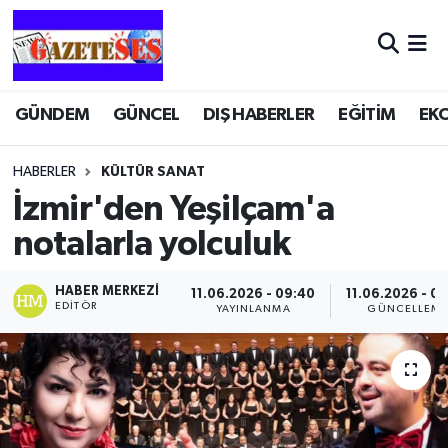
GÜNDEM
GÜNCEL
DIŞ HABERLER
EĞİTİM
EK
HABERLER
KÜLTÜR SANAT
İzmir'den Yeşilçam'a
notalarla yolculuk
HABER MERKEZI
11.06.2026 - 09:40
11.06.2026 - 0
EDITÖR
YAYINLANMA
GÜNCELLEM