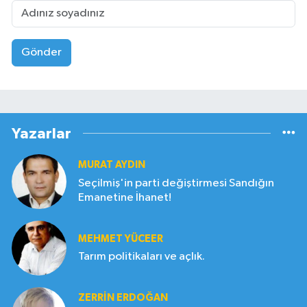
Gönder
Yazarlar
MURAT AYDIN
Seçilmiş'in parti değiştirmesi Sandığın
Emanetine İhanet!
MEHMET YÜCEER
Tarım politikaları ve açlık.
ZERRIN ERDOĞAN