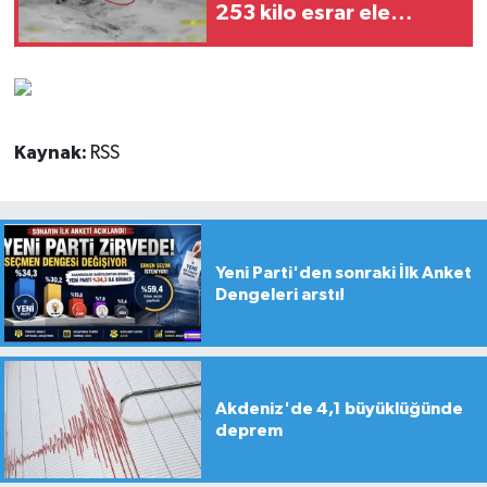
253 kilo esrar ele
geçirildi
Kaynak:
RSS
Yeni Parti'den sonraki İlk Anket
Dengeleri arstı!
Akdeniz'de 4,1 büyüklüğünde
deprem