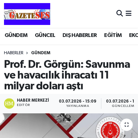
GÜNDEM
GÜNCEL
DIŞ HABERLER
EĞİTİM
EK
HABERLER
GÜNDEM
Prof. Dr. Görgün: Savunma
ve havacılık ihracatı 11
milyar doları aştı
HABER MERKEZI
03.07.2026 - 15:09
03.07.2026 - 15
EDITÖR
YAYINLANMA
GÜNCELLEME