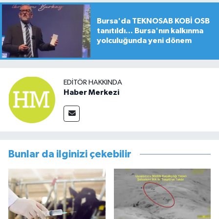
Bursa'da TEKNOSAB KOBİ OSB
tanıtıldı... Bursa'nın kalkınma
yolculuğunda yeni dönem
EDITÖR HAKKINDA
Haber Merkezi
Bunlar da ilginizi çekebilir