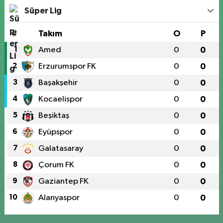
Süper Lig
#
Takım
O
P
1
Amed
0
0
2
Erzurumspor FK
0
0
3
Başakşehir
0
0
4
Kocaelispor
0
0
5
Beşiktaş
0
0
6
Eyüpspor
0
0
7
Galatasaray
0
0
8
Çorum FK
0
0
9
Gaziantep FK
0
0
10
Alanyaspor
0
0