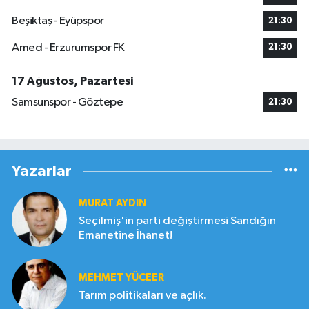
Beşiktaş - Eyüpspor
21:30
Amed - Erzurumspor FK
21:30
17 Ağustos, Pazartesi
Samsunspor - Göztepe
21:30
Yazarlar
MURAT AYDIN
Seçilmiş'in parti değiştirmesi Sandığın
Emanetine İhanet!
MEHMET YÜCEER
Tarım politikaları ve açlık.