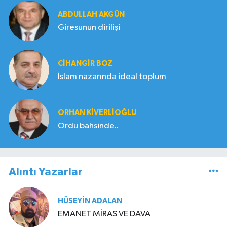
ABDULLAH AKGÜN
Giresunun dirilişi
CIHANGIR BOZ
İslam nazarında ideal toplum
ORHAN KIVERLIOĞLU
Ordu bahsinde..
Alıntı Yazarlar
HÜSEYIN ADALAN
EMANET MİRAS VE DAVA