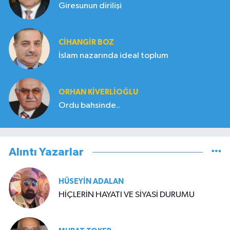
Giresunun dirilişi
CIHANGIR BOZ
İslam nazarında ideal toplum
ORHAN KIVERLIOĞLU
Ordu bahsinde..
Alıntı Yazarlar
HÜSEYIN ADALAN
HİÇLERİN HAYATI VE SİYASİ DURUMU