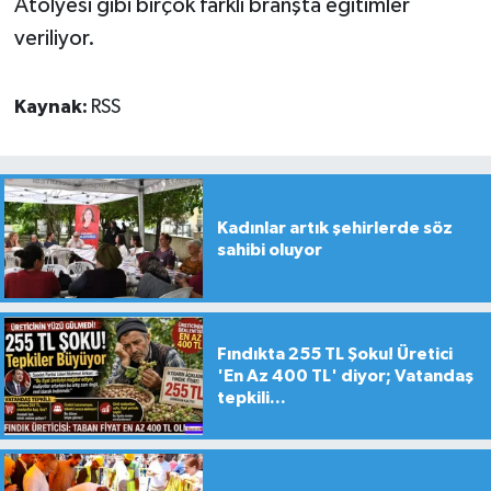
Atölyesi gibi birçok farklı branşta eğitimler
veriliyor.
Kaynak:
RSS
Kadınlar artık şehirlerde söz
sahibi oluyor
Fındıkta 255 TL Şoku! Üretici
'En Az 400 TL' diyor; Vatandaş
tepkili...