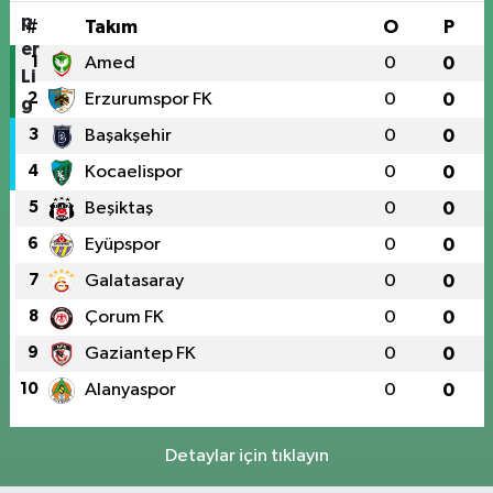
#
Takım
O
P
1
Amed
0
0
2
Erzurumspor FK
0
0
3
Başakşehir
0
0
4
Kocaelispor
0
0
5
Beşiktaş
0
0
6
Eyüpspor
0
0
7
Galatasaray
0
0
8
Çorum FK
0
0
9
Gaziantep FK
0
0
10
Alanyaspor
0
0
Detaylar için tıklayın