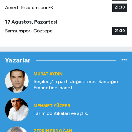
Amed - Erzurumspor FK
21:30
17 Ağustos, Pazartesi
Samsunspor - Göztepe
21:30
Yazarlar
MURAT AYDIN
Seçilmiş'in parti değiştirmesi Sandığın
Emanetine İhanet!
MEHMET YÜCEER
Tarım politikaları ve açlık.
ZERRIN ERDOĞAN