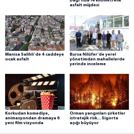
Dağı'nda 14 kilometrelik
asfalt müjdesi
Manisa Salihli'de 4 caddeye
Bursa Nilüfer'de yerel
sıcak asfalt
yönetimden mahallelerde
yerinde inceleme
Korkudan komediye,
Orman yangınları şirketler
animasyondan dramaya 6
istratejik risk... Sigorta
yeni film vizyonda
açığı büyüyor