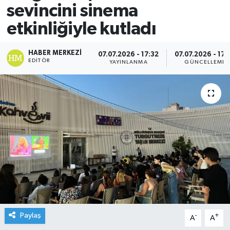
sevincini sinema
etkinliğiyle kutladı
HABER MERKEZI
07.07.2026 - 17:32
07.07.2026 - 17:
EDITÖR
YAYINLANMA
GÜNCELLEME
Paylaş
-
+
A
A