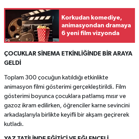
Korkudan komediye,
animasyondan dramaya
6 yeni film vizyonda
ÇOCUKLAR SİNEMA ETKİNLİĞİNDE BİR ARAYA
GELDİ
Toplam 300 çocuğun katıldığı etkinlikte
animasyon filmi gösterimi gerçekleştirildi. Film
gösterimi boyunca çocuklara patlamış mısır ve
gazoz ikram edilirken, öğrenciler karne sevincini
arkadaşlarıyla birlikte keyifli bir akşam geçirerek
kutladı.
YAZ TATİLİNDE EĞİTİCİ VE EĞLENCELİ