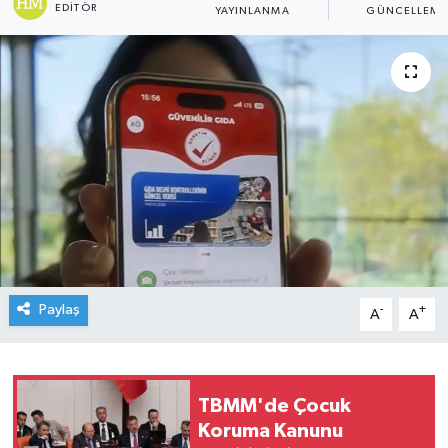
EDITÖR
YAYINLANMA
GÜNCELLEME
Paylaş
-
+
A
A
TBMM'de Çocuk
Koruma Kanunu