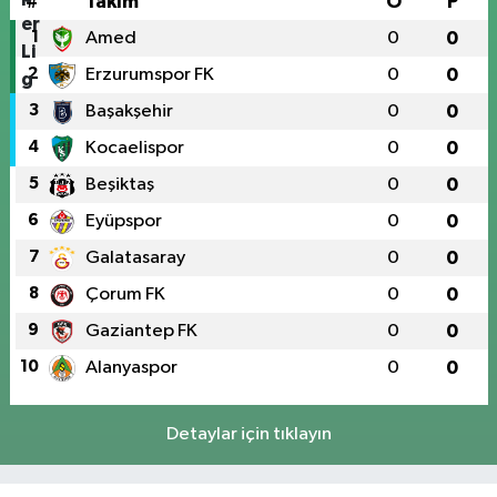
#
Takım
O
P
1
Amed
0
0
2
Erzurumspor FK
0
0
3
Başakşehir
0
0
4
Kocaelispor
0
0
5
Beşiktaş
0
0
6
Eyüpspor
0
0
7
Galatasaray
0
0
8
Çorum FK
0
0
9
Gaziantep FK
0
0
10
Alanyaspor
0
0
Detaylar için tıklayın