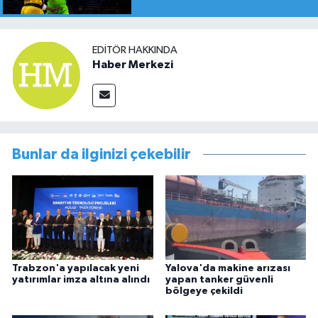
EDITÖR HAKKINDA
Haber Merkezi
Bunlar da ilginizi çekebilir
Trabzon'a yapılacak yeni
Yalova'da makine arızası
yatırımlar imza altına alındı
yapan tanker güvenli
bölgeye çekildi