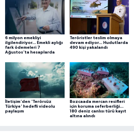
6 milyon emekliyi
Teröristler teslim olmaya
ilgilendiriyor... Emekli aylığı
devam ediyor... Hudutlarda
fark ödemeleri 7
490 kişi yakalandı
Ağustos'ta hesaplarda
İletişim'den 'Terörsüz
Bozcaada mercan resifleri
Türkiye' hedefli videolu
için koruma seferberliği...
paylaşım
180 deniz canlısı türü kayıt
altına alındı