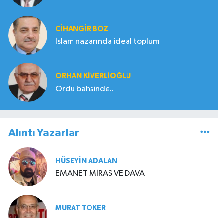
CIHANGIR BOZ
İslam nazarında ideal toplum
ORHAN KIVERLIOĞLU
Ordu bahsinde..
Alıntı Yazarlar
HÜSEYIN ADALAN
EMANET MİRAS VE DAVA
MURAT TOKER