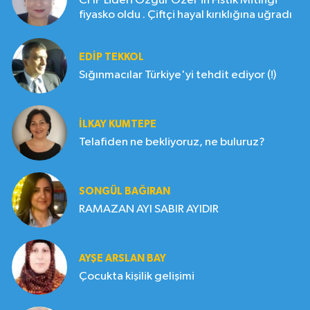
CHP Lideri Özgür Özel'in Fıstık Mitingi
fiyasko oldu . Çiftçi hayal kırıklığına uğradı
EDIP TEKKOL
Sığınmacılar Türkiye'yi tehdit ediyor (!)
İLKAY KUMTEPE
Telafiden ne bekliyoruz, ne buluruz?
SONGÜL BAĞIRAN
RAMAZAN AYI SABIR AYIDIR
AYŞE ARSLAN BAY
Çocukta kişilik gelişimi