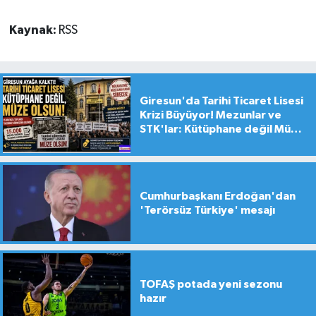
Kaynak:
RSS
Giresun'da Tarihi Ticaret Lisesi
Krizi Büyüyor! Mezunlar ve
STK'lar: Kütüphane değil Müze
yapılsın!
Cumhurbaşkanı Erdoğan'dan
'Terörsüz Türkiye' mesajı
TOFAŞ potada yeni sezonu
hazır