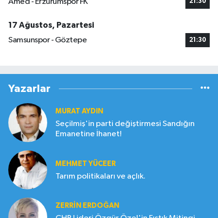
Amed - Erzurumspor FK
21:30
17 Ağustos, Pazartesi
Samsunspor - Göztepe
21:30
Yazarlar
MURAT AYDIN
Seçilmiş'in parti değiştirmesi Sandığın
Emanetine İhanet!
MEHMET YÜCEER
Tarım politikaları ve açlık.
ZERRIN ERDOĞAN