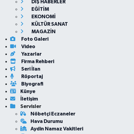
DIŞ HABERLER
EĞİTİM
EKONOMİ
KÜLTÜR SANAT
MAGAZİN
Foto Galeri
Video
Yazarlar
Firma Rehberi
Seri İlan
Röportaj
Biyografi
Künye
İletişim
Servisler
Nöbetçi Eczaneler
Hava Durumu
Aydin Namaz Vakitleri