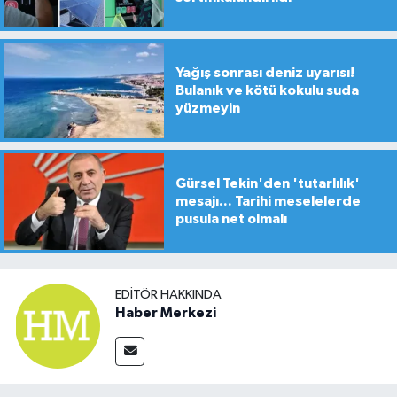
Yağış sonrası deniz uyarısı!
Bulanık ve kötü kokulu suda
yüzmeyin
Gürsel Tekin'den 'tutarlılık'
mesajı... Tarihi meselelerde
pusula net olmalı
EDITÖR HAKKINDA
Haber Merkezi