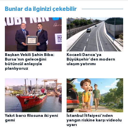
Bunlar da ilginizi çekebilir
Başkan Vekili Şahin Biba:
Kocaeli Darıca'ya
Bursa'nın geleceğini
Büyükşehir'den modern
bütüncül anlayışla
ulaşım yatırımı
planlıyoruz
Yakıt barcı filosuna iki yeni
İstanbul İtfaiyesi'nden
gemi
yangın riskine karşı videolu
uyarı