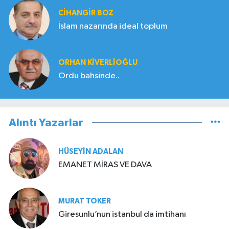
CIHANGIR BOZ
İslam nazarında ideal toplum
ORHAN KIVERLIOĞLU
Ordu bahsinde..
Alıntı Yazarlar
HÜSEYIN ADALAN
EMANET MİRAS VE DAVA
MURAT TOKER
Giresunlu’nun istanbul da imtihanı