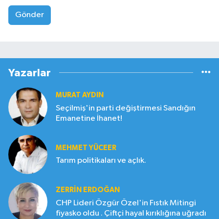
Gönder
Yazarlar
MURAT AYDIN
Seçilmiş'in parti değiştirmesi Sandığın
Emanetine İhanet!
MEHMET YÜCEER
Tarım politikaları ve açlık.
ZERRIN ERDOĞAN
CHP Lideri Özgür Özel'in Fıstık Mitingi
fiyasko oldu . Çiftçi hayal kırıklığına uğradı