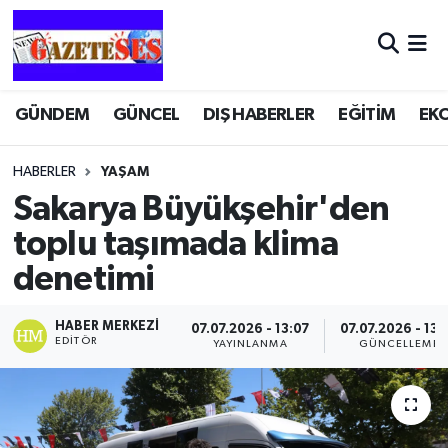
GÜNDEM
GÜNCEL
DIŞ HABERLER
EĞİTİM
EK
HABERLER
YAŞAM
Sakarya Büyükşehir'den
toplu taşımada klima
denetimi
HABER MERKEZI
07.07.2026 - 13:07
07.07.2026 - 13:
EDITÖR
YAYINLANMA
GÜNCELLEME