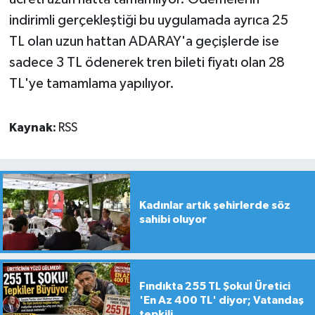
indirimli gerçekleştiği bu uygulamada ayrıca 25
TL olan uzun hattan ADARAY'a geçişlerde ise
sadece 3 TL ödenerek tren bileti fiyatı olan 28
TL'ye tamamlama yapılıyor.
Kaynak:
RSS
Kadınlar artık şehirlerde söz
sahibi oluyor
Fındıkta 255 TL Şoku! Üretici
'En Az 400 TL' diyor; Vatandaş
tepkili...