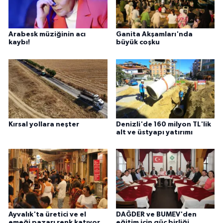
Arabesk müziğinin acı
Ganita Akşamları'nda
kaybı!
büyük coşku
Kırsal yollara neşter
Denizli'de 160 milyon TL'lik
alt ve üstyapı yatırımı
Ayvalık'ta üretici ve el
DAĞDER ve BUMEV'den
emeği pazarı renk katıyor
eğitim için güç birliği