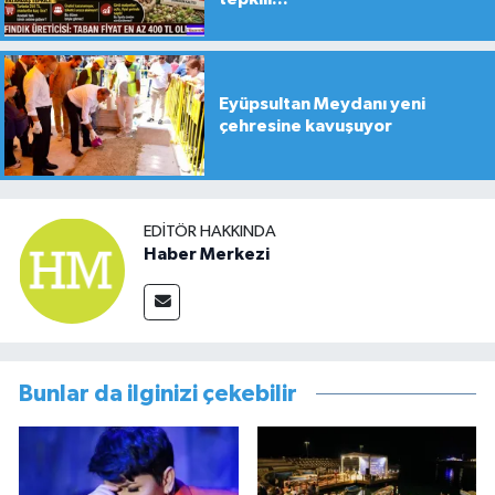
Eyüpsultan Meydanı yeni
çehresine kavuşuyor
EDITÖR HAKKINDA
Haber Merkezi
Bunlar da ilginizi çekebilir