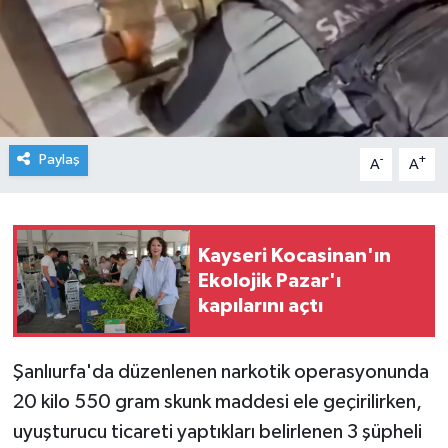
Paylaş
-
+
A
A
Kayseri Kocasinan'ın
Ekolojik Pazar'ı
kapılarını açtı
Şanlıurfa'da düzenlenen narkotik operasyonunda
20 kilo 550 gram skunk maddesi ele geçirilirken,
uyuşturucu ticareti yaptıkları belirlenen 3 şüpheli