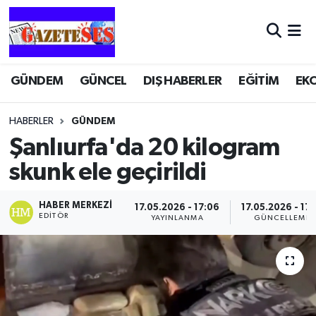
GÜNDEM
GÜNCEL
DIŞ HABERLER
EĞİTİM
EK
HABERLER
GÜNDEM
Şanlıurfa'da 20 kilogram
skunk ele geçirildi
HABER MERKEZI
17.05.2026 - 17:06
17.05.2026 - 17:
EDITÖR
YAYINLANMA
GÜNCELLEME