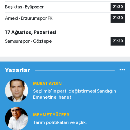
Beşiktaş - Eyüpspor
21:30
Amed - Erzurumspor FK
21:30
17 Ağustos, Pazartesi
Samsunspor - Göztepe
21:30
Yazarlar
MURAT AYDIN
Seçilmiş'in parti değiştirmesi Sandığın
Emanetine İhanet!
MEHMET YÜCEER
Tarım politikaları ve açlık.