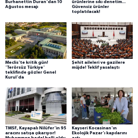
Burhanettin Duran'dan 10
ürünlerine sıkı denetim...
Ağustos mesajı
Güvensiz ürünler
toplatılacak!
Meclis'te kritik gün!
Şehit aileleri ve gazilere
'Terörsüz Türkiye'
müjde! Teklif yasalaştı
teklifinde gözler Genel
Kurul'da
TMSF, Kayapalı Nilüfer'in 95
Kayseri Kocasinan'ın
aracını satışa çıkarıyor!
Ekolojik Pazar'ı kapılarını
Muhammen bedel belli oldu
açtı