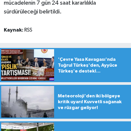
mücadelenin 7 gün 24 saat kararlılıkla
sürdürüleceği belirtildi.
Kaynak:
RSS
'Çevre Yasa Kavagası'nda
Tuğrul Türkeş'den, Ayyüce
Türkeş'e destek!...
Meteoroloji'den iki bölgeye
kritik uyarı! Kuvvetli sağanak
ve rüzgar geliyor!