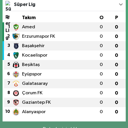
Süper Lig
#
Takım
O
P
1
Amed
0
0
2
Erzurumspor FK
0
0
3
Başakşehir
0
0
4
Kocaelispor
0
0
5
Beşiktaş
0
0
6
Eyüpspor
0
0
7
Galatasaray
0
0
8
Çorum FK
0
0
9
Gaziantep FK
0
0
10
Alanyaspor
0
0