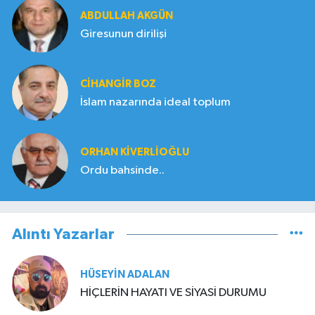
ABDULLAH AKGÜN
Giresunun dirilişi
CIHANGIR BOZ
İslam nazarında ideal toplum
ORHAN KIVERLIOĞLU
Ordu bahsinde..
Alıntı Yazarlar
HÜSEYIN ADALAN
HİÇLERİN HAYATI VE SİYASİ DURUMU