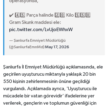
operasyonda,
✔️ 4️⃣5️⃣ Parça halinde 2️⃣0️⃣ Kilo 5️⃣5️⃣0️⃣
Gram Skunk maddesi ele:
pic.twitter.com/LvUjoEWhxW
— Şanlıurfa Emniyet Müdürlüğü
(@SanliurfaEmnMd)
May 17, 2026
Şanlıurfa İl Emniyet Müdürlüğü açıklamasında, ele
geçirilen uyuşturucu miktarıyla yaklaşık 20 bin
550 kişinin zehirlenmesinin önüne geçildiği
vurgulandı. Açıklamada ayrıca, 'Uyuşturucu ile
mücadele bir vatan görevidir' ifadelerine yer
verilerek, gençlerin ve toplumun güvenliği için