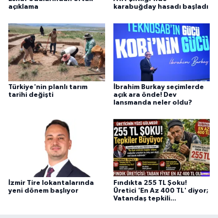
açıklama
karabuğday hasadı başladı
Türkiye'nin planlı tarım
İbrahim Burkay seçimlerde
tarihi değişti
açık ara önde! Dev
lansmanda neler oldu?
İzmir Tire lokantalarında
Fındıkta 255 TL Şoku!
yeni dönem başlıyor
Üretici 'En Az 400 TL' diyor;
Vatandaş tepkili...