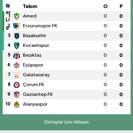
#
Takım
O
P
1
Amed
0
0
2
Erzurumspor FK
0
0
3
Başakşehir
0
0
4
Kocaelispor
0
0
5
Beşiktaş
0
0
6
Eyüpspor
0
0
7
Galatasaray
0
0
8
Çorum FK
0
0
9
Gaziantep FK
0
0
10
Alanyaspor
0
0
Detaylar için tıklayın