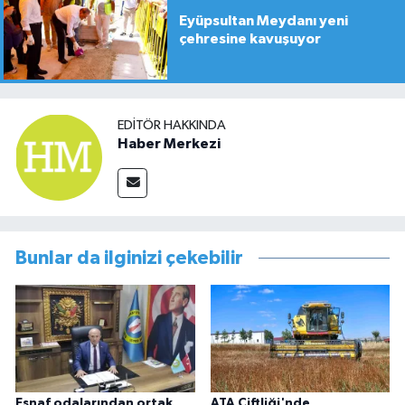
Eyüpsultan Meydanı yeni
çehresine kavuşuyor
EDITÖR HAKKINDA
Haber Merkezi
Bunlar da ilginizi çekebilir
Esnaf odalarından ortak
ATA Çiftliği'nde