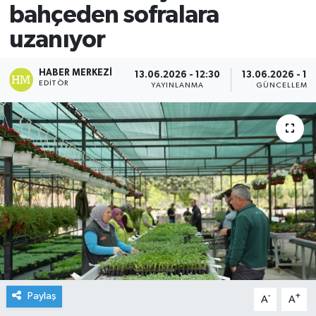
bahçeden sofralara
uzanıyor
HABER MERKEZI
13.06.2026 - 12:30
13.06.2026 - 12
EDITÖR
YAYINLANMA
GÜNCELLEME
Paylaş
-
+
A
A