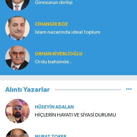
Giresunun dirilişi
CIHANGIR BOZ
İslam nazarında ideal toplum
ORHAN KIVERLIOĞLU
Ordu bahsinde..
Alıntı Yazarlar
HÜSEYIN ADALAN
HİÇLERİN HAYATI VE SİYASİ DURUMU
MURAT TOKER