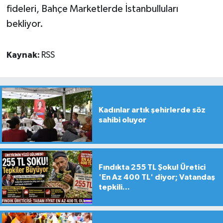
fideleri, Bahçe Marketlerde İstanbulluları
bekliyor.
Kaynak:
RSS
Kadınlar artık şehirlerde söz
sahibi oluyor
Fındıkta 255 TL Şoku! Üretici
'En Az 400 TL' diyor; Vatandaş
tepkili...