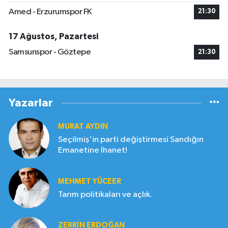
Amed - Erzurumspor FK
21:30
17 Ağustos, Pazartesi
Samsunspor - Göztepe
21:30
Yazarlar
MURAT AYDIN
Seçilmiş'in parti değiştirmesi Sandığın
Emanetine İhanet!
MEHMET YÜCEER
Tarım politikaları ve açlık.
ZERRIN ERDOĞAN