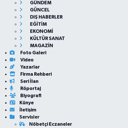
GÜNDEM
GÜNCEL
DIŞ HABERLER
EĞİTİM
EKONOMİ
KÜLTÜR SANAT
MAGAZİN
Foto Galeri
Video
Yazarlar
Firma Rehberi
Seri İlan
Röportaj
Biyografi
Künye
İletişim
Servisler
Nöbetçi Eczaneler