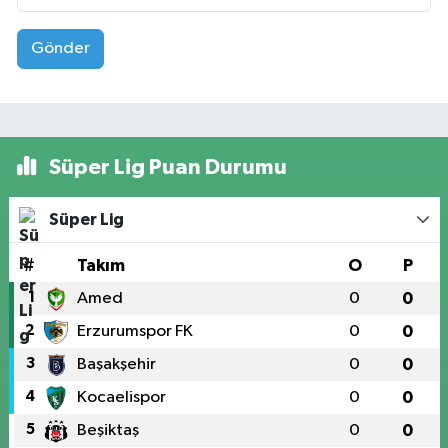
Gönder
Süper Lig Puan Durumu
Süper Lig
#
Takım
O
P
1
Amed
0
0
2
Erzurumspor FK
0
0
3
Başakşehir
0
0
4
Kocaelispor
0
0
5
Beşiktaş
0
0