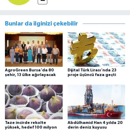
Bunlar da ilginizi çekebilir
AgroGreen Bursa'da 80
Dijital Türk Lirası'nda 23
şehir, 13 ülke ağırlayacak
proje üçüncü faza geçti
Taze incirde rekolte
Abdülhamid Han 4 yılda 20
yüksek, hedef 100 milyon
derin deniz kuyusu