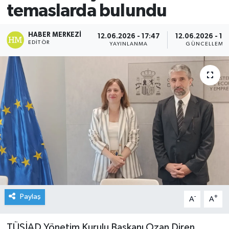
temaslarda bulundu
HABER MERKEZI
12.06.2026 - 17:47
12.06.2026 - 17
EDITÖR
YAYINLANMA
GÜNCELLEME
Paylaş
-
+
A
A
TÜSİAD Yönetim Kurulu Başkanı Ozan Diren