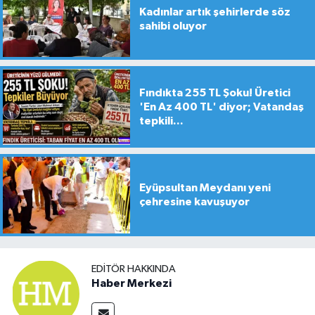
Kadınlar artık şehirlerde söz
sahibi oluyor
Fındıkta 255 TL Şoku! Üretici
'En Az 400 TL' diyor; Vatandaş
tepkili...
Eyüpsultan Meydanı yeni
çehresine kavuşuyor
EDITÖR HAKKINDA
Haber Merkezi