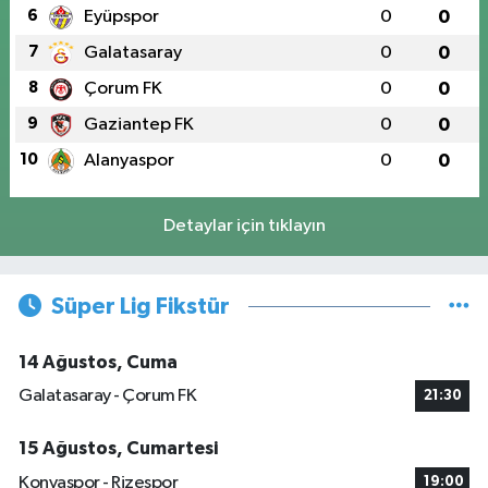
6
Eyüpspor
0
0
7
Galatasaray
0
0
8
Çorum FK
0
0
9
Gaziantep FK
0
0
10
Alanyaspor
0
0
Detaylar için tıklayın
Süper Lig Fikstür
14 Ağustos, Cuma
Galatasaray - Çorum FK
21:30
15 Ağustos, Cumartesi
Konyaspor - Rizespor
19:00