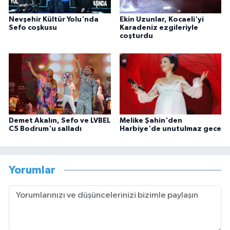
Nevşehir Kültür Yolu'nda
Ekin Uzunlar, Kocaeli'yi
Sefo coşkusu
Karadeniz ezgileriyle
coşturdu
Demet Akalın, Sefo ve LVBEL
Melike Şahin'den
C5 Bodrum'u salladı
Harbiye'de unutulmaz gece
Yorumlar