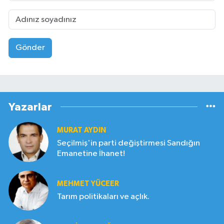
Gönder
Yazarlar
MURAT AYDIN
Seçilmiş'in parti değiştirmesi Sandığın
Emanetine İhanet!
MEHMET YÜCEER
Tarım politikaları ve açlık.