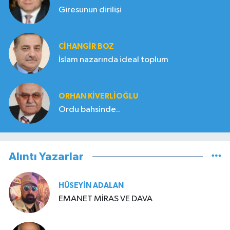
Giresunun dirilişi
CIHANGIR BOZ
İslam nazarında ideal toplum
ORHAN KIVERLIOĞLU
Ordu bahsinde..
Alıntı Yazarlar
HÜSEYIN ADALAN
EMANET MİRAS VE DAVA