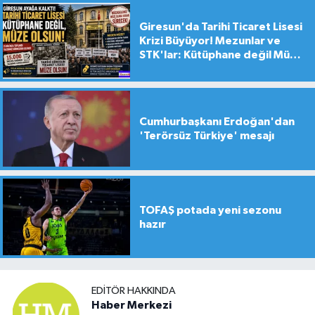
Giresun'da Tarihi Ticaret Lisesi
Krizi Büyüyor! Mezunlar ve
STK'lar: Kütüphane değil Müze
yapılsın!
Cumhurbaşkanı Erdoğan'dan
'Terörsüz Türkiye' mesajı
TOFAŞ potada yeni sezonu
hazır
EDITÖR HAKKINDA
Haber Merkezi