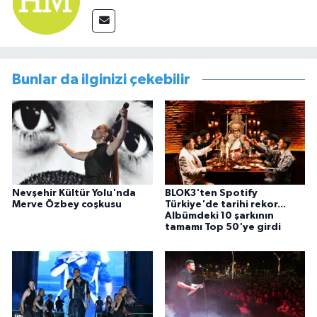
Bunlar da ilginizi çekebilir
Nevşehir Kültür Yolu'nda
BLOK3'ten Spotify
Merve Özbey coşkusu
Türkiye'de tarihi rekor...
Albümdeki 10 şarkının
tamamı Top 50'ye girdi