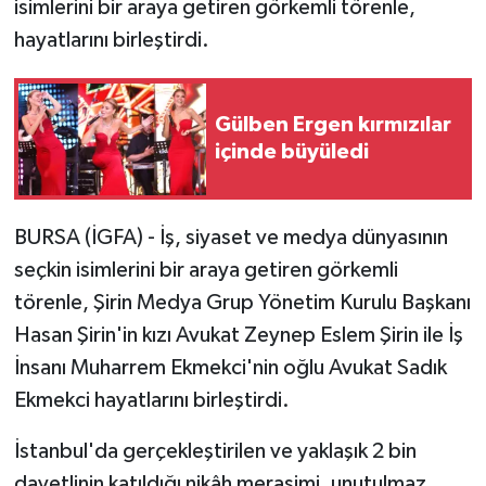
isimlerini bir araya getiren görkemli törenle,
hayatlarını birleştirdi.
Gülben Ergen kırmızılar
içinde büyüledi
BURSA (İGFA) - İş, siyaset ve medya dünyasının
seçkin isimlerini bir araya getiren görkemli
törenle, Şirin Medya Grup Yönetim Kurulu Başkanı
Hasan Şirin'in kızı Avukat Zeynep Eslem Şirin ile İş
İnsanı Muharrem Ekmekci'nin oğlu Avukat Sadık
Ekmekci hayatlarını birleştirdi.
İstanbul'da gerçekleştirilen ve yaklaşık 2 bin
davetlinin katıldığı nikâh merasimi, unutulmaz