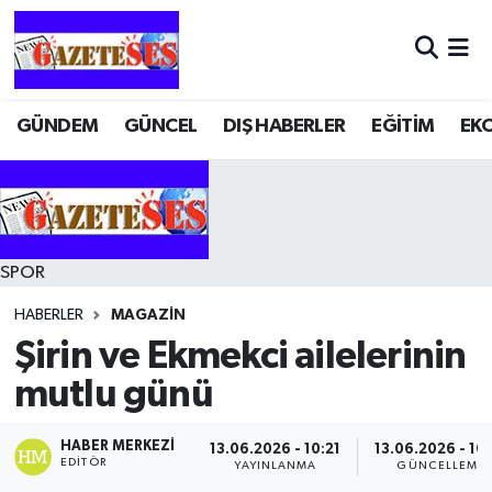
GÜNDEM
GÜNCEL
DIŞ HABERLER
EĞİTİM
EK
SPOR
HABERLER
MAGAZİN
Şirin ve Ekmekci ailelerinin
mutlu günü
HABER MERKEZI
13.06.2026 - 10:21
13.06.2026 - 10
EDITÖR
YAYINLANMA
GÜNCELLEME