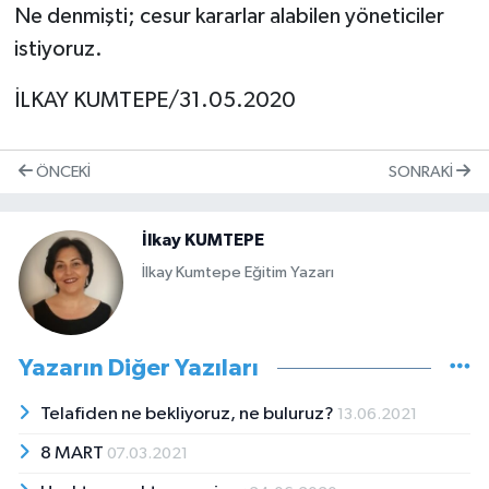
Ne denmişti; cesur kararlar alabilen yöneticiler
istiyoruz.
İLKAY KUMTEPE/31.05.2020
ÖNCEKI
SONRAKI
İlkay KUMTEPE
İlkay Kumtepe Eğitim Yazarı
Yazarın Diğer Yazıları
Telafiden ne bekliyoruz, ne buluruz?
13.06.2021
8 MART
07.03.2021