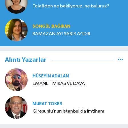
Telafiden ne bekliyoruz, ne buluruz?
SONGÜL BAĞIRAN
RAMAZAN AYI SABIR AYIDIR
Alıntı Yazarlar
HÜSEYIN ADALAN
EMANET MİRAS VE DAVA
MURAT TOKER
Giresunlu’nun istanbul da imtihanı