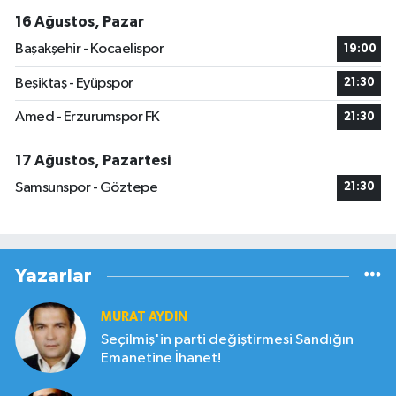
16 Ağustos, Pazar
Başakşehir - Kocaelispor
19:00
Beşiktaş - Eyüpspor
21:30
Amed - Erzurumspor FK
21:30
17 Ağustos, Pazartesi
Samsunspor - Göztepe
21:30
Yazarlar
MURAT AYDIN
Seçilmiş'in parti değiştirmesi Sandığın
Emanetine İhanet!