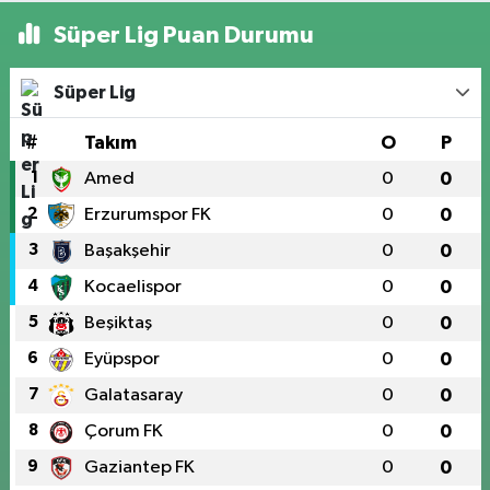
Süper Lig Puan Durumu
Süper Lig
#
Takım
O
P
1
Amed
0
0
2
Erzurumspor FK
0
0
3
Başakşehir
0
0
4
Kocaelispor
0
0
5
Beşiktaş
0
0
6
Eyüpspor
0
0
7
Galatasaray
0
0
8
Çorum FK
0
0
9
Gaziantep FK
0
0