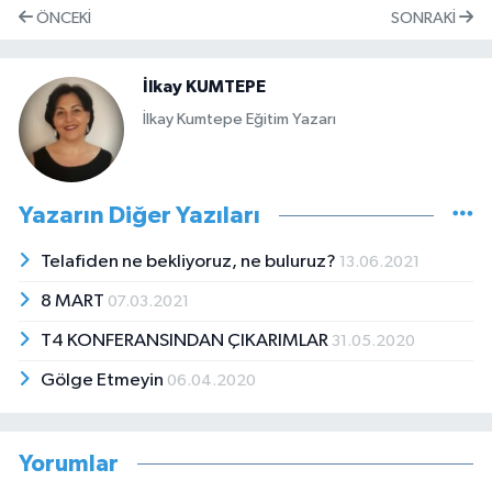
ÖNCEKI
SONRAKI
İlkay KUMTEPE
İlkay Kumtepe Eğitim Yazarı
Yazarın Diğer Yazıları
Telafiden ne bekliyoruz, ne buluruz?
13.06.2021
8 MART
07.03.2021
T4 KONFERANSINDAN ÇIKARIMLAR
31.05.2020
Gölge Etmeyin
06.04.2020
Yorumlar