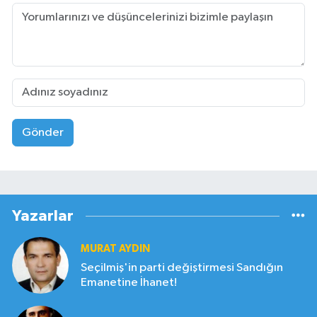
Gönder
Yazarlar
MURAT AYDIN
Seçilmiş'in parti değiştirmesi Sandığın
Emanetine İhanet!