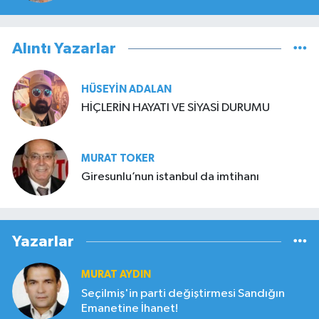
Alıntı Yazarlar
HÜSEYIN ADALAN
HİÇLERİN HAYATI VE SİYASİ DURUMU
MURAT TOKER
Giresunlu’nun istanbul da imtihanı
Yazarlar
MURAT AYDIN
Seçilmiş'in parti değiştirmesi Sandığın
Emanetine İhanet!