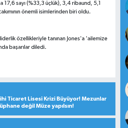
 17,6 sayı (%33,3 üçlük), 3,4 ribaund, 5,1
takımının önemli isimlerinden biri oldu.
derlik özellikleriyle tanınan Jones'a 'ailemize
da başarılar diledi.
hi Ticaret Lisesi Krizi Büyüyor! Mezunlar
tüphane değil Müze yapılsın!