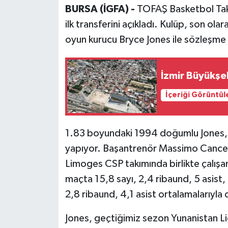
BURSA (İGFA) -
TOFAŞ Basketbol Tak
ilk transferini açıkladı. Kulüp, son ol
oyun kurucu Bryce Jones ile sözleşme 
İzmir Büyükşe
İçeriği Görüntül
1.83 boyundaki 1994 doğumlu Jones,
yapıyor. Başantrenör Massimo Cancel
Limoges CSP takımında birlikte çalışa
maçta 15,8 sayı, 2,4 ribaund, 5 asist,
2,8 ribaund, 4,1 asist ortalamalarıyla 
Jones, geçtiğimiz sezon Yunanistan Li