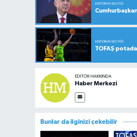
EDITÖRÜN SEÇTIĞI
Cumhurbaşkanı
EDITÖRÜN SEÇTIĞI
TOFAŞ potada 
EDITÖR HAKKINDA
Haber Merkezi
Bunlar da ilginizi çekebilir