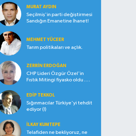
MURAT AYDIN
Seçilmiş'in parti değiştirmesi
Sandığın Emanetine İhanet!
MEHMET YÜCEER
Tarım politikaları ve açlık.
ZERRIN ERDOĞAN
CHP Lideri Özgür Özel'in
Fıstık Mitingi fiyasko oldu .
Çiftçi hayal kırıklığına uğradı
EDIP TEKKOL
Sığınmacılar Türkiye'yi tehdit
ediyor (!)
İLKAY KUMTEPE
Telafiden ne bekliyoruz, ne