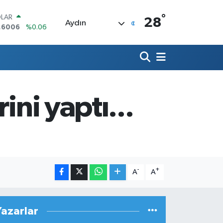
°
LAR
28
Aydın
,6006
%0.06
RO
,0250
%0.02
ERLİN
,2398
%0.2
AM ALTIN
00.87
%0.12
ini yaptı...
ST100
.799
%70
TCOIN
.643,95
%0.16
-
+
A
A
Yazarlar