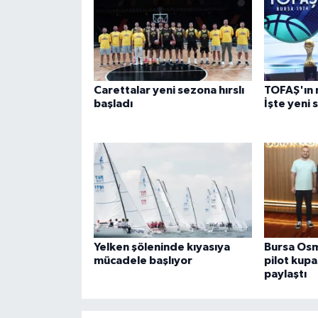
Carettalar yeni sezona hırslı
TOFAŞ'ın r
başladı
İşte yeni 
Yelken şöleninde kıyasıya
Bursa Osm
mücadele başlıyor
pilot kupa
paylaştı