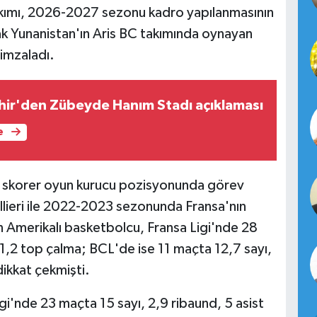
ımı, 2026-2027 sezonu kadro yapılanmasının
arak Yunanistan'ın Aris BC takımında oynayan
imzaladı.
hir'den Zübeyde Hanım Stadı açıklaması
e
 skorer oyun kurucu pozisyonunda görev
lieri ile 2022-2023 sezonunda Fransa'nın
n Amerikalı basketbolcu, Fransa Ligi'nde 28
 1,2 top çalma; BCL'de ise 11 maçta 12,7 sayı,
dikkat çekmişti.
gi'nde 23 maçta 15 sayı, 2,9 ribaund, 5 asist