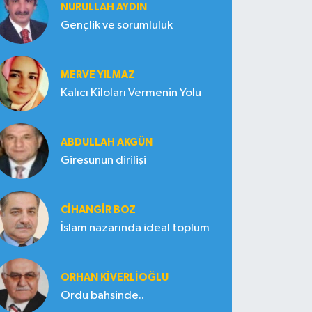
NURULLAH AYDIN
Gençlik ve sorumluluk
MERVE YILMAZ
Kalıcı Kiloları Vermenin Yolu
ABDULLAH AKGÜN
Giresunun dirilişi
CIHANGIR BOZ
İslam nazarında ideal toplum
ORHAN KIVERLIOĞLU
Ordu bahsinde..