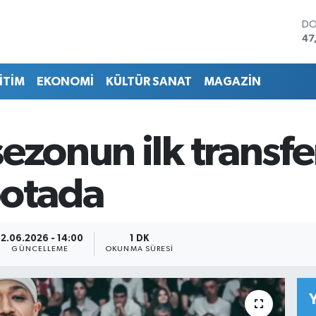
DO
47
EU
55
İTİM
EKONOMİ
KÜLTÜR SANAT
MAGAZİN
ST
64
GR
65
ezonun ilk transfer
Bİ
13
BI
potada
64
12.06.2026 - 14:00
1 DK
GÜNCELLEME
OKUNMA SÜRESI