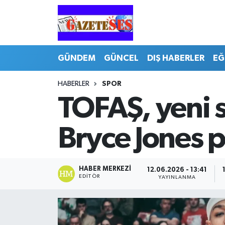
GÜNDEM
GÜNCEL
DIŞ HABERLER
EĞ
HABERLER
SPOR
TOFAŞ, yeni s
Bryce Jones 
HABER MERKEZI
12.06.2026 - 13:41
EDITÖR
YAYINLANMA