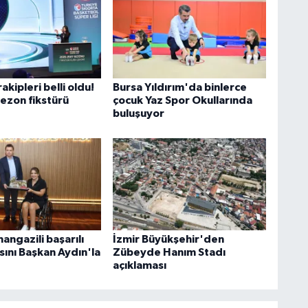
akipleri belli oldu!
Bursa Yıldırım'da binlerce
sezon fikstürü
çocuk Yaz Spor Okullarında
buluşuyor
angazili başarılı
İzmir Büyükşehir'den
sını Başkan Aydın'la
Zübeyde Hanım Stadı
açıklaması