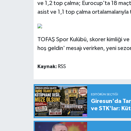
ve 1,2 top çalma; Eurocup'ta 18 maçta
asist ve 1,1 top çalma ortalamalarıyla 
TOFAŞ Spor Kulübü, skorer kimliği ve li
hoş geldin' mesajı verirken, yeni sezon
Kaynak:
RSS
EDITÖRÜN SEÇTIĞI
Giresun'da Tari
ve STK'lar: Kü