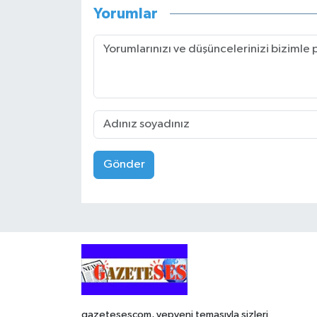
Yorumlar
Gönder
gazetesescom, yepyeni temasıyla sizleri