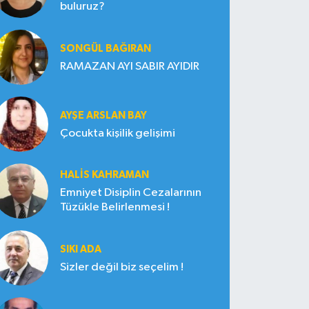
buluruz?
SONGÜL BAĞIRAN
RAMAZAN AYI SABIR AYIDIR
AYŞE ARSLAN BAY
Çocukta kişilik gelişimi
HALIS KAHRAMAN
Emniyet Disiplin Cezalarının
Tüzükle Belirlenmesi !
SIKI ADA
Sizler değil biz seçelim !