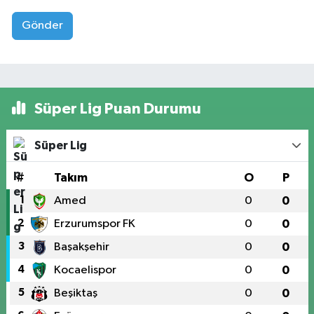
Gönder
Süper Lig Puan Durumu
Süper Lig
#
Takım
O
P
1
Amed
0
0
2
Erzurumspor FK
0
0
3
Başakşehir
0
0
4
Kocaelispor
0
0
5
Beşiktaş
0
0