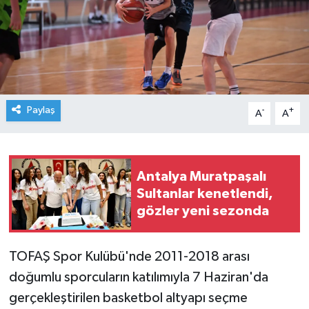
Paylaş
-
+
A
A
Antalya Muratpaşalı
Sultanlar kenetlendi,
gözler yeni sezonda
TOFAŞ Spor Kulübü'nde 2011-2018 arası
doğumlu sporcuların katılımıyla 7 Haziran'da
gerçekleştirilen basketbol altyapı seçme