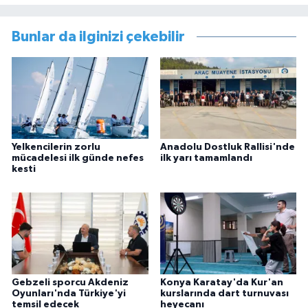
Bunlar da ilginizi çekebilir
Yelkencilerin zorlu
Anadolu Dostluk Rallisi'nde
mücadelesi ilk günde nefes
ilk yarı tamamlandı
kesti
Gebzeli sporcu Akdeniz
Konya Karatay'da Kur'an
Oyunları'nda Türkiye'yi
kurslarında dart turnuvası
temsil edecek
heyecanı