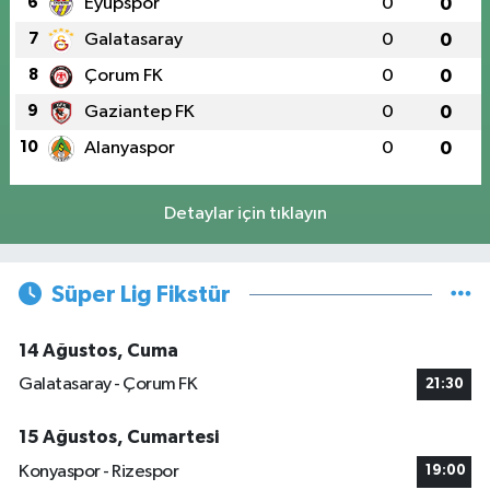
6
Eyüpspor
0
0
7
Galatasaray
0
0
8
Çorum FK
0
0
9
Gaziantep FK
0
0
10
Alanyaspor
0
0
Detaylar için tıklayın
Süper Lig Fikstür
14 Ağustos, Cuma
Galatasaray - Çorum FK
21:30
15 Ağustos, Cumartesi
Konyaspor - Rizespor
19:00