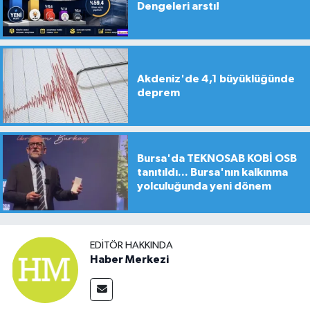
Dengeleri arstı!
Akdeniz'de 4,1 büyüklüğünde
deprem
Bursa'da TEKNOSAB KOBİ OSB
tanıtıldı... Bursa'nın kalkınma
yolculuğunda yeni dönem
EDITÖR HAKKINDA
Haber Merkezi