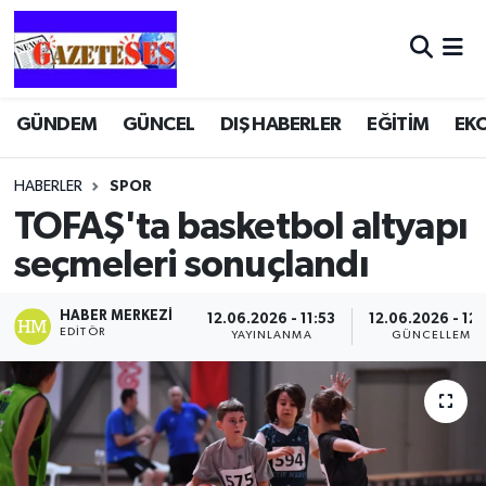
GÜNDEM
GÜNCEL
DIŞ HABERLER
EĞİTİM
EK
HABERLER
SPOR
TOFAŞ'ta basketbol altyapı
seçmeleri sonuçlandı
HABER MERKEZI
12.06.2026 - 11:53
12.06.2026 - 12
EDITÖR
YAYINLANMA
GÜNCELLEME