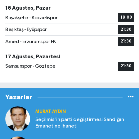
16 Ağustos, Pazar
Başakşehir - Kocaelispor
19:00
Beşiktaş - Eyüpspor
21:30
Amed - Erzurumspor FK
21:30
17 Ağustos, Pazartesi
Samsunspor - Göztepe
21:30
Yazarlar
MURAT AYDIN
Seçilmiş'in parti değiştirmesi Sandığın
Emanetine İhanet!