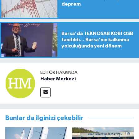
deprem
Bursa'da TEKNOSAB KOBİ OSB
tanıtıldı... Bursa'nın kalkınma
yolculuğunda yeni dönem
EDITÖR HAKKINDA
Haber Merkezi
Bunlar da ilginizi çekebilir