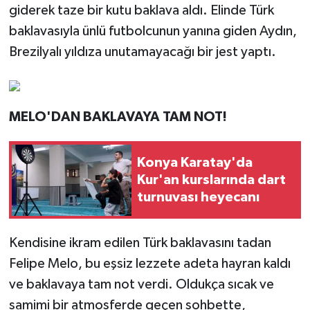
giderek taze bir kutu baklava aldı. Elinde Türk
baklavasıyla ünlü futbolcunun yanına giden Aydın,
Brezilyalı yıldıza unutamayacağı bir jest yaptı.
MELO'DAN BAKLAVAYA TAM NOT!
Konya Karatay'da
Kur'an kurslarında dart
turnuvası heyecanı
Kendisine ikram edilen Türk baklavasını tadan
Felipe Melo, bu eşsiz lezzete adeta hayran kaldı
ve baklavaya tam not verdi. Oldukça sıcak ve
samimi bir atmosferde geçen sohbette,