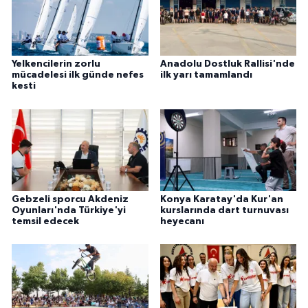
Yelkencilerin zorlu
Anadolu Dostluk Rallisi'nde
mücadelesi ilk günde nefes
ilk yarı tamamlandı
kesti
Gebzeli sporcu Akdeniz
Konya Karatay'da Kur'an
Oyunları'nda Türkiye'yi
kurslarında dart turnuvası
temsil edecek
heyecanı