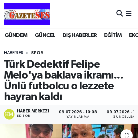
GÜNDEM
GÜNCEL
DIŞ HABERLER
EĞİTİM
EK
HABERLER
SPOR
Türk Dedektif Felipe
Melo'ya baklava ikramı...
Ünlü futbolcu o lezzete
hayran kaldı
HABER MERKEZI
09.07.2026 - 10:08
09.07.2026 - 10
EDITÖR
YAYINLANMA
GÜNCELLEME