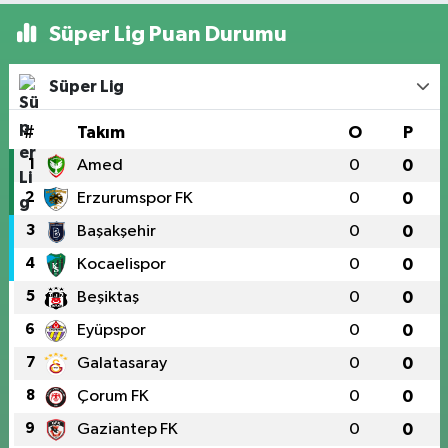
Süper Lig Puan Durumu
Süper Lig
#
Takım
O
P
1
Amed
0
0
2
Erzurumspor FK
0
0
3
Başakşehir
0
0
4
Kocaelispor
0
0
5
Beşiktaş
0
0
6
Eyüpspor
0
0
7
Galatasaray
0
0
8
Çorum FK
0
0
9
Gaziantep FK
0
0