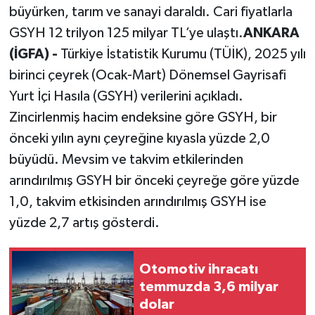
büyürken, tarım ve sanayi daraldı. Cari fiyatlarla
GSYH 12 trilyon 125 milyar TL’ye ulaştı.
ANKARA
(İGFA) -
Türkiye İstatistik Kurumu (TÜİK), 2025 yılı
birinci çeyrek (Ocak-Mart) Dönemsel Gayrisafi
Yurt İçi Hasıla (GSYH) verilerini açıkladı.
Zincirlenmiş hacim endeksine göre GSYH, bir
önceki yılın aynı çeyreğine kıyasla yüzde 2,0
büyüdü. Mevsim ve takvim etkilerinden
arındırılmış GSYH bir önceki çeyreğe göre yüzde
1,0, takvim etkisinden arındırılmış GSYH ise
yüzde 2,7 artış gösterdi.
Otomotiv ihracatı
temmuzda 3,6 milyar
dolar