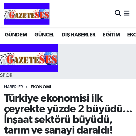
GÜNDEM
GÜNCEL
DIŞ HABERLER
EĞİTİM
EK
SPOR
HABERLER
EKONOMİ
Türkiye ekonomisi ilk
çeyrekte yüzde 2 büyüdü...
İnşaat sektörü büyüdü,
tarım ve sanayi daraldı!