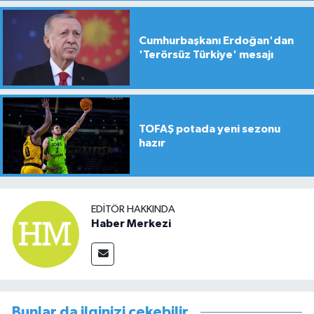
Cumhurbaşkanı Erdoğan'dan
'Terörsüz Türkiye' mesajı
TOFAŞ potada yeni sezonu
hazır
EDITÖR HAKKINDA
Haber Merkezi
Bunlar da ilginizi çekebilir