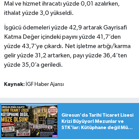
Mal ve hizmet ihracatı yüzde 0,01 azalırken,
ithalat yüzde 3,0 yükseldi.
İşgücü ödemeleri yüzde 42,9 artarak Gayrisafi
Katma Değer içindeki payını yüzde 41,7’den
yüzde 43,7’ye çıkardı. Net işletme artığı/karma
gelir yüzde 31,2 artarken, payı yüzde 36,4’ten
yüzde 35,0’a geriledi.
Kaynak:
İGF Haber Ajansı
Giresun'da Tarihi Ticaret Lisesi
Krizi Büyüyor! Mezunlar ve
STK'lar: Kütüphane değil Müze
yapılsın!