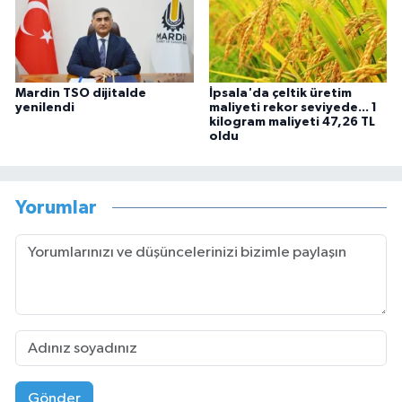
Mardin TSO dijitalde
İpsala'da çeltik üretim
yenilendi
maliyeti rekor seviyede... 1
kilogram maliyeti 47,26 TL
oldu
Yorumlar
Gönder