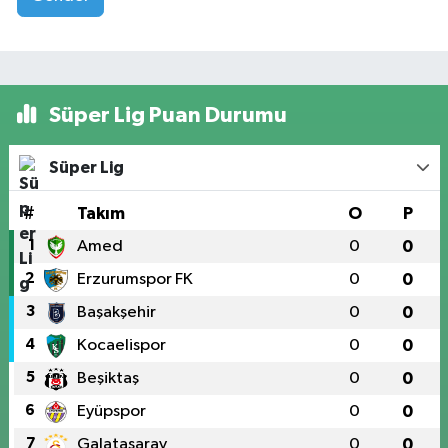
Süper Lig Puan Durumu
Süper Lig
#
Takım
O
P
1
Amed
0
0
2
Erzurumspor FK
0
0
3
Başakşehir
0
0
4
Kocaelispor
0
0
5
Beşiktaş
0
0
6
Eyüpspor
0
0
7
Galatasaray
0
0