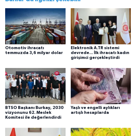
Otomotiv ihracatı
Elektronik A.TR sistemi
temmuzda 3,6 milyar dolar
devrede... İlk ihracatı kadın
girişimci gerçekleştirdi
BTSO Başkanı Burkay, 2030
Yaşlı ve engelli aylıkları
vizyonunu 62. Meslek
artışlı hesaplarda
Komitesi ile değerlendirdi