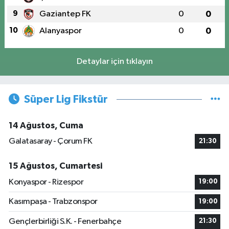
9
Gaziantep FK
0
0
10
Alanyaspor
0
0
Detaylar için tıklayın
Süper Lig Fikstür
14 Ağustos, Cuma
Galatasaray - Çorum FK
21:30
15 Ağustos, Cumartesi
Konyaspor - Rizespor
19:00
Kasımpaşa - Trabzonspor
19:00
Gençlerbirliği S.K. - Fenerbahçe
21:30