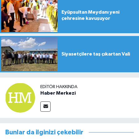
Eyüpsultan Meydanı yeni
çehresine kavuşuyor
Siyasetçilere taş çıkartan Vali
EDITÖR HAKKINDA
Haber Merkezi
Bunlar da ilginizi çekebilir