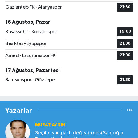
Gaziantep FK - Alanyaspor
21:30
16 Ağustos, Pazar
Başakşehir - Kocaelispor
19:00
Beşiktaş - Eyüpspor
21:30
Amed - Erzurumspor FK
21:30
17 Ağustos, Pazartesi
Samsunspor - Göztepe
21:30
Yazarlar
MURAT AYDIN
Seçilmiş'in parti değiştirmesi Sandığın