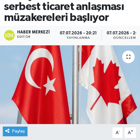
serbest ticaret anlaşması
müzakereleri başlıyor
HABER MERKEZI
07.07.2026 - 20:21
07.07.2026 - 20
EDITÖR
YAYINLANMA
GÜNCELLEME
Paylaş
-
+
A
A