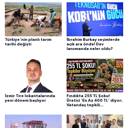
Türkiye'nin planlı tarım
İbrahim Burkay seçimlerde
tarihi değişti
açık ara önde! Dev
lansmanda neler oldu?
İzmir Tire lokantalarında
Fındıkta 255 TL Şoku!
yeni dönem başlıyor
Üretici 'En Az 400 TL' diyor;
Vatandaş tepkili...