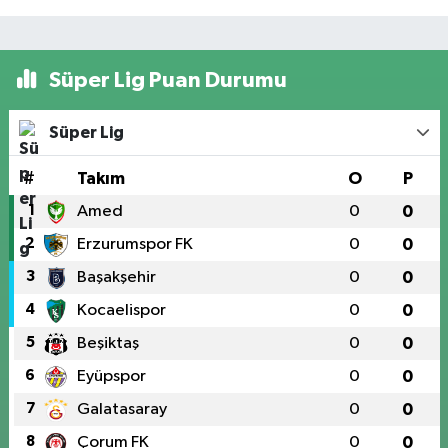
Süper Lig Puan Durumu
Süper Lig
#
Takım
O
P
1
Amed
0
0
2
Erzurumspor FK
0
0
3
Başakşehir
0
0
4
Kocaelispor
0
0
5
Beşiktaş
0
0
6
Eyüpspor
0
0
7
Galatasaray
0
0
8
Çorum FK
0
0