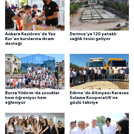
Ankara Keçiören'de Yaz
Derince'ye 120 yataklı
Kur'an kurslarına ikram
sağlık tesisi geliyor
desteği
Bursa Yıldırım'da çocuklar
Edirne'de Altınyazı Karasaz
hem öğreniyor hem
Sulama Kooperatifi'ne
eğleniyor
güçlü takviye