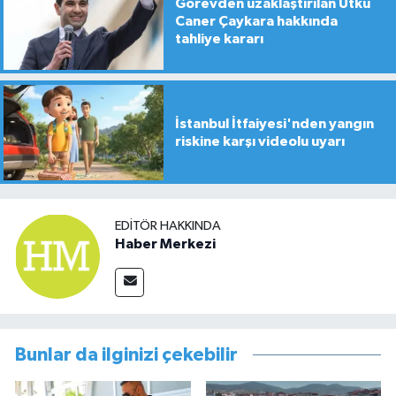
Görevden uzaklaştırılan Utku
Caner Çaykara hakkında
tahliye kararı
İstanbul İtfaiyesi'nden yangın
riskine karşı videolu uyarı
EDITÖR HAKKINDA
Haber Merkezi
Bunlar da ilginizi çekebilir