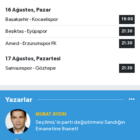
16 Ağustos, Pazar
Başakşehir - Kocaelispor
19:00
Beşiktaş - Eyüpspor
21:30
Amed - Erzurumspor FK
21:30
17 Ağustos, Pazartesi
Samsunspor - Göztepe
21:30
Yazarlar
MURAT AYDIN
Seçilmiş'in parti değiştirmesi Sandığın
Emanetine İhanet!