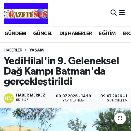
GÜNDEM
GÜNCEL
DIŞ HABERLER
EĞİTİM
EK
HABERLER
YAŞAM
YediHilal'in 9. Geleneksel
Dağ Kampı Batman'da
gerçekleştirildi
HABER MERKEZI
09.07.2026 - 14:19
09.07.2026 - 14
EDITÖR
YAYINLANMA
GÜNCELLEME