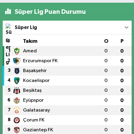
Süper Lig Puan Durumu
Süper Lig
#
Takım
O
P
1
Amed
0
0
2
Erzurumspor FK
0
0
3
Başakşehir
0
0
4
Kocaelispor
0
0
5
Beşiktaş
0
0
6
Eyüpspor
0
0
7
Galatasaray
0
0
8
Çorum FK
0
0
9
Gaziantep FK
0
0