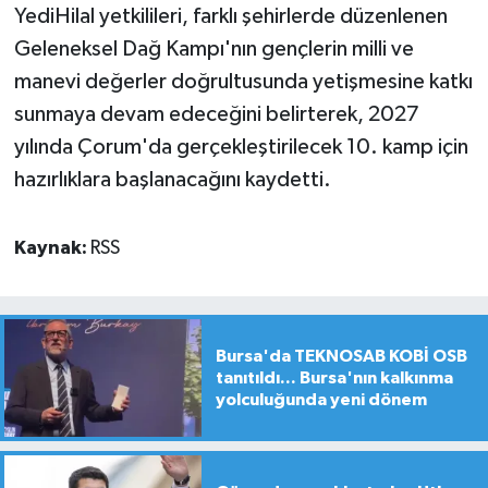
YediHilal yetkilileri, farklı şehirlerde düzenlenen
Geleneksel Dağ Kampı'nın gençlerin milli ve
manevi değerler doğrultusunda yetişmesine katkı
sunmaya devam edeceğini belirterek, 2027
yılında Çorum'da gerçekleştirilecek 10. kamp için
hazırlıklara başlanacağını kaydetti.
Kaynak:
RSS
Bursa'da TEKNOSAB KOBİ OSB
tanıtıldı... Bursa'nın kalkınma
yolculuğunda yeni dönem