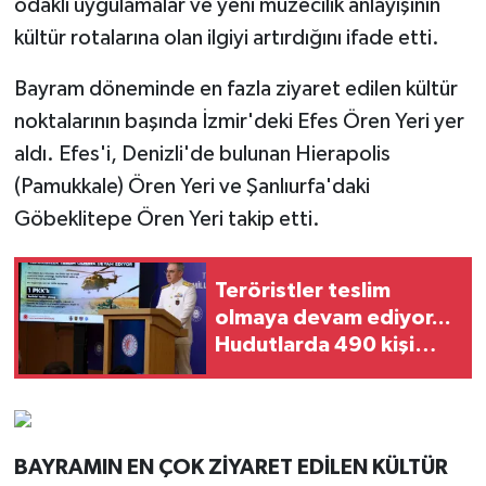
odaklı uygulamalar ve yeni müzecilik anlayışının
kültür rotalarına olan ilgiyi artırdığını ifade etti.
Bayram döneminde en fazla ziyaret edilen kültür
noktalarının başında İzmir'deki Efes Ören Yeri yer
aldı. Efes'i, Denizli'de bulunan Hierapolis
(Pamukkale) Ören Yeri ve Şanlıurfa'daki
Göbeklitepe Ören Yeri takip etti.
Teröristler teslim
olmaya devam ediyor...
Hudutlarda 490 kişi
yakalandı
BAYRAMIN EN ÇOK ZİYARET EDİLEN KÜLTÜR