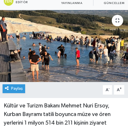
EDITÖR
YAYINLANMA
GÜNCELLEME
Paylaş
-
+
A
A
Kültür ve Turizm Bakanı Mehmet Nuri Ersoy,
Kurban Bayramı tatili boyunca müze ve ören
yerlerini 1 milyon 514 bin 211 kişinin ziyaret