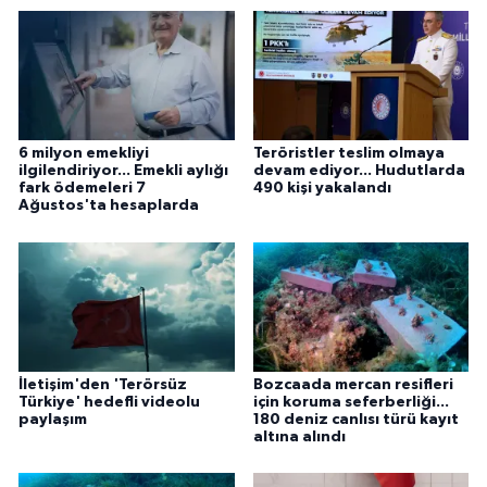
6 milyon emekliyi
Teröristler teslim olmaya
ilgilendiriyor... Emekli aylığı
devam ediyor... Hudutlarda
fark ödemeleri 7
490 kişi yakalandı
Ağustos'ta hesaplarda
İletişim'den 'Terörsüz
Bozcaada mercan resifleri
Türkiye' hedefli videolu
için koruma seferberliği...
paylaşım
180 deniz canlısı türü kayıt
altına alındı