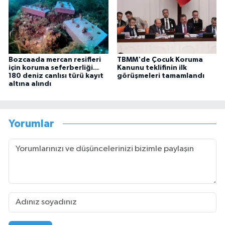
Bozcaada mercan resifleri
TBMM'de Çocuk Koruma
için koruma seferberliği...
Kanunu teklifinin ilk
180 deniz canlısı türü kayıt
görüşmeleri tamamlandı
altına alındı
Yorumlar