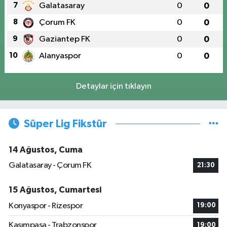
7
Galatasaray
0
0
8
Çorum FK
0
0
9
Gaziantep FK
0
0
10
Alanyaspor
0
0
Detaylar için tıklayın
Süper Lig Fikstür
14 Ağustos, Cuma
Galatasaray - Çorum FK
21:30
15 Ağustos, Cumartesi
Konyaspor - Rizespor
19:00
Kasımpaşa - Trabzonspor
19:00