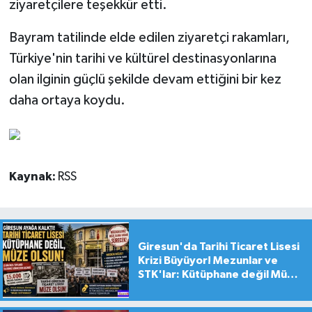
ziyaretçilere teşekkür etti.
Bayram tatilinde elde edilen ziyaretçi rakamları,
Türkiye'nin tarihi ve kültürel destinasyonlarına
olan ilginin güçlü şekilde devam ettiğini bir kez
daha ortaya koydu.
Kaynak:
RSS
Giresun'da Tarihi Ticaret Lisesi
Krizi Büyüyor! Mezunlar ve
STK'lar: Kütüphane değil Müze
yapılsın!