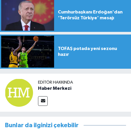
Cumhurbaşkanı Erdoğan'dan
'Terörsüz Türkiye' mesajı
TOFAŞ potada yeni sezonu
hazır
EDITÖR HAKKINDA
Haber Merkezi
Bunlar da ilginizi çekebilir