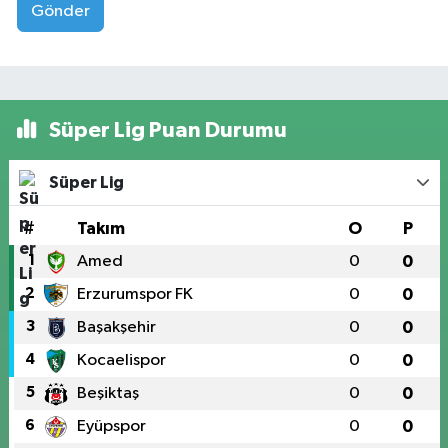
Gönder
Süper Lig Puan Durumu
Süper Lig
#
Takım
O
P
1
Amed
0
0
2
Erzurumspor FK
0
0
3
Başakşehir
0
0
4
Kocaelispor
0
0
5
Beşiktaş
0
0
6
Eyüpspor
0
0