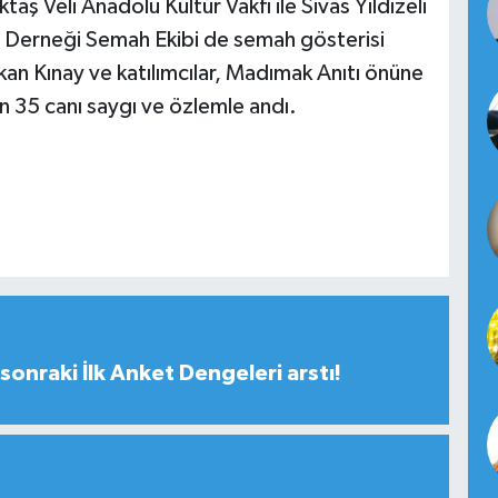
ş Veli Anadolu Kültür Vakfı ile Sivas Yıldızeli
 Derneği Semah Ekibi de semah gösterisi
n Kınay ve katılımcılar, Madımak Anıtı önüne
len 35 canı saygı ve özlemle andı.
sonraki İlk Anket Dengeleri arstı!