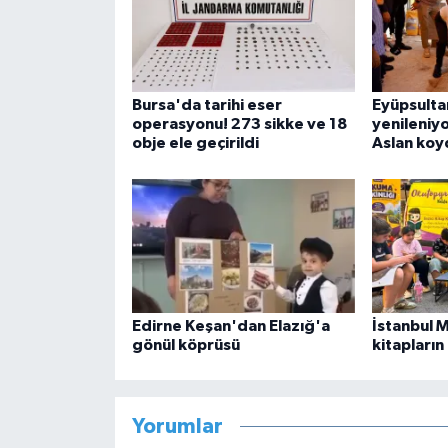
Bursa'da tarihi eser
Eyüpsulta
operasyonu! 273 sikke ve 18
yenileniyor
obje ele geçirildi
Aslan koy
Edirne Keşan'dan Elazığ'a
İstanbul 
gönül köprüsü
kitapların
Yorumlar