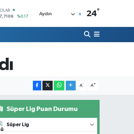
°
OLAR
24
Aydın
7,7106
%0.17
URO
5,1652
%0.27
TERLİN
4,4046
%0.35
RAM ALTIN
648.99
%2.59
dı
İST100
3.773
%-19
ITCOIN
5.130,04
%1.2
-
+
A
A
Süper Lig Puan Durumu
Süper Lig