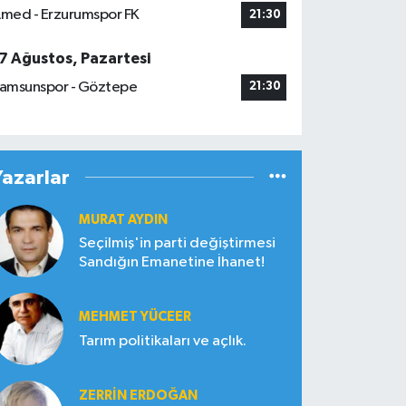
med - Erzurumspor FK
21:30
7 Ağustos, Pazartesi
amsunspor - Göztepe
21:30
Yazarlar
MURAT AYDIN
Seçilmiş'in parti değiştirmesi
Sandığın Emanetine İhanet!
MEHMET YÜCEER
Tarım politikaları ve açlık.
ZERRIN ERDOĞAN