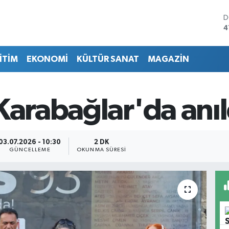
D
4
E
5
İTİM
EKONOMİ
KÜLTÜR SANAT
MAGAZİN
S
6
G
6
Karabağlar'da anıl
B
1
B
6
03.07.2026 - 10:30
2 DK
GÜNCELLEME
OKUNMA SÜRESI