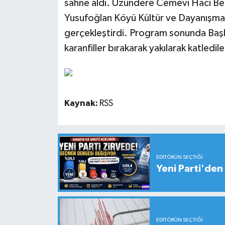
sahne aldı. Uzundere Cemevi Hacı Bekta
Yusufoğlan Köyü Kültür ve Dayanışma
gerçekleştirdi. Program sonunda Başka
karanfiller bırakarak yakılarak katledi
Kaynak:
RSS
EDITÖRÜN SEÇTIĞI
Yeni Parti'den 
EDITÖRÜN SEÇTIĞI