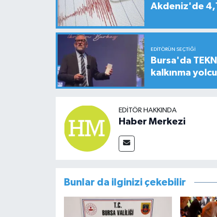
Akdeniz'de 4
EDITÖRÜN SEÇTIĞI
Bursa'da TEKNO
kalkınma yolc
EDITÖR HAKKINDA
Haber Merkezi
Bunlar da ilginizi çekebilir