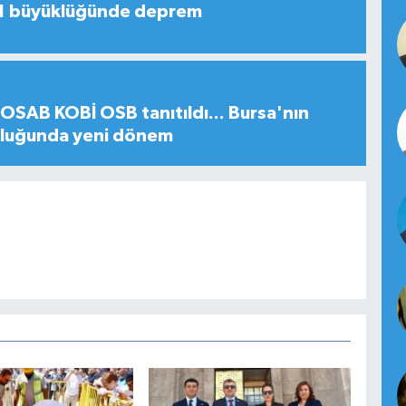
,1 büyüklüğünde deprem
SAB KOBİ OSB tanıtıldı... Bursa'nın
uluğunda yeni dönem