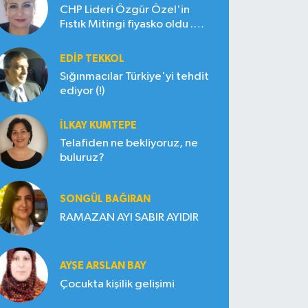
CHP Lideri Özgür Özel'in
Fıstık Mitingi fiyasko oldu .
Çiftçi hayal kırıklığına uğradı
EDIP TEKKOL
Sığınmacılar Türkiye'yi tehdit
ediyor (!)
İLKAY KUMTEPE
Telafiden ne bekliyoruz, ne
buluruz?
SONGÜL BAĞIRAN
RAMAZAN AYI SABIR AYIDIR
AYŞE ARSLAN BAY
Çocukta kişilik gelişimi