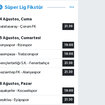
Süper Lig Fikstür
4 Ağustos, Cuma
alatasaray - Çorum FK
21:30
5 Ağustos, Cumartesi
onyaspor - Rizespor
19:00
asımpaşa - Trabzonspor
19:00
ençlerbirliği S.K. - Fenerbahçe
21:30
aziantep FK - Alanyaspor
21:30
6 Ağustos, Pazar
aşakşehir - Kocaelispor
19:00
eşiktaş - Eyüpspor
21:30