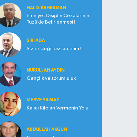
HALIS KAHRAMAN
Emniyet Disiplin Cezalarının
Tüzükle Belirlenmesi !
SIKI ADA
Sizler değil biz seçelim !
NURULLAH AYDIN
Gençlik ve sorumluluk
MERVE YILMAZ
Kalıcı Kiloları Vermenin Yolu
ABDULLAH AKGÜN