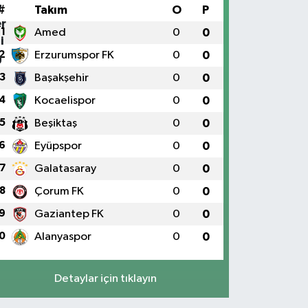
#
Takım
O
P
1
Amed
0
0
2
Erzurumspor FK
0
0
3
Başakşehir
0
0
4
Kocaelispor
0
0
5
Beşiktaş
0
0
6
Eyüpspor
0
0
7
Galatasaray
0
0
8
Çorum FK
0
0
9
Gaziantep FK
0
0
0
Alanyaspor
0
0
Detaylar için tıklayın