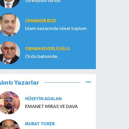
Giresunun dirilişi
CIHANGIR BOZ
İslam nazarında ideal toplum
ORHAN KIVERLIOĞLU
Ordu bahsinde..
lıntı Yazarlar
HÜSEYIN ADALAN
EMANET MİRAS VE DAVA
MURAT TOKER