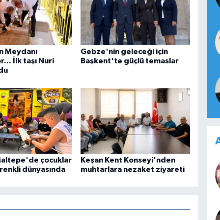
n Meydanı
Gebze'nin geleceği için
... İlk taşı Nuri
Başkent'te güçlü temaslar
du
A
Maltepe'de çocuklar
Keşan Kent Konseyi'nden
 renkli dünyasında
muhtarlara nezaket ziyareti