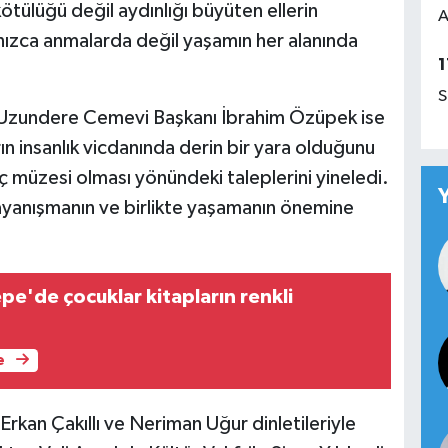
tülüğü değil aydınlığı büyüten ellerin
A
lnızca anmalarda değil yaşamın her alanında
1
S
ı Uzundere Cemevi Başkanı İbrahim Özüpek ise
 insanlık vicdanında derin bir yara olduğunu
ç müzesi olması yönündeki taleplerini yineledi.
yanışmanın ve birlikte yaşamanın önemine
pe'de çocuklar kitapların renkli
e
an Çakıllı ve Neriman Uğur dinletileriyle