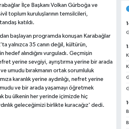
Karabağlar İlçe Başkanı Volkan Gürboğa ve
ivil toplum kuruluşlarının temsilcileri,
tandaş katıldı.
1
G
rdından başlayan programda konuşan Karabağlar
ta yalnızca 35 canın değil, kültürün,
1
n hedef alındığını vurguladı. Geçmişin
K
fret yerine sevgiyi, ayrıştırma yerine bir arada
K
i ve umudu bırakmanın ortak sorumluluk
G
ıza karanlık yerine aydınlığı, nefret yerine
, umudu ve bir arada yaşamayı öğretmek
G
 bu ülkenin her yerinde içimizde hiç
1
nlık geleceğimizi birlikte kuracağız' dedi.
B
B