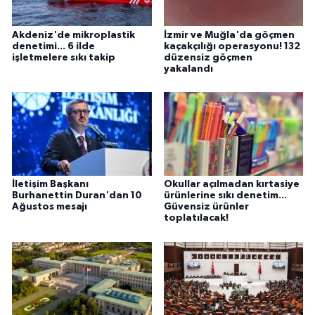
Akdeniz'de mikroplastik
İzmir ve Muğla'da göçmen
denetimi... 6 ilde
kaçakçılığı operasyonu! 132
işletmelere sıkı takip
düzensiz göçmen
yakalandı
İletişim Başkanı
Okullar açılmadan kırtasiye
Burhanettin Duran'dan 10
ürünlerine sıkı denetim...
Ağustos mesajı
Güvensiz ürünler
toplatılacak!