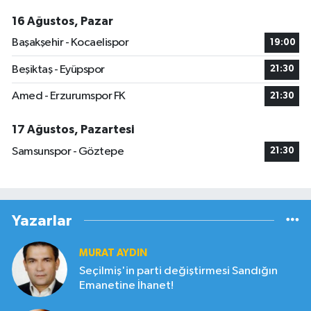
16 Ağustos, Pazar
Başakşehir - Kocaelispor
19:00
Beşiktaş - Eyüpspor
21:30
Amed - Erzurumspor FK
21:30
17 Ağustos, Pazartesi
Samsunspor - Göztepe
21:30
Yazarlar
MURAT AYDIN
Seçilmiş'in parti değiştirmesi Sandığın
Emanetine İhanet!