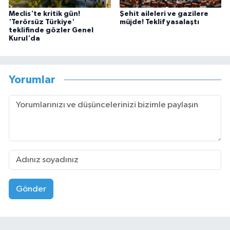
Meclis'te kritik gün!
Şehit aileleri ve gazilere
'Terörsüz Türkiye'
müjde! Teklif yasalaştı
teklifinde gözler Genel
Kurul'da
Yorumlar
Gönder