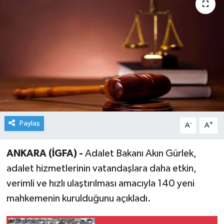
Paylaş
-
+
A
A
ANKARA (İGFA) -
Adalet Bakanı Akın Gürlek,
adalet hizmetlerinin vatandaşlara daha etkin,
verimli ve hızlı ulaştırılması amacıyla 140 yeni
mahkemenin kurulduğunu açıkladı.