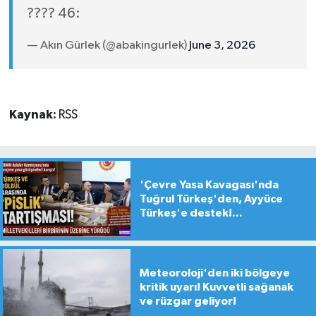
???? 46:
— Akın Gürlek (@abakingurlek)
June 3, 2026
Kaynak:
RSS
'Çevre Yasa Kavagası'nda
Tuğrul Türkeş'den, Ayyüce
Türkeş'e destek!...
Meteoroloji'den iki bölgeye
kritik uyarı! Kuvvetli sağanak
ve rüzgar geliyor!