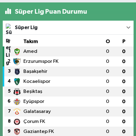
Süper Lig Puan Durumu
Süper Lig
#
Takım
O
P
1
Amed
0
0
2
Erzurumspor FK
0
0
3
Başakşehir
0
0
4
Kocaelispor
0
0
5
Beşiktaş
0
0
6
Eyüpspor
0
0
7
Galatasaray
0
0
8
Çorum FK
0
0
9
Gaziantep FK
0
0