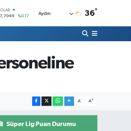
°
OLAR
36
Aydın
7,7069
%0.17
URO
5,0265
%0.01
TERLİN
4,1897
%0.02
RAM ALTIN
618.49
%2.12
ersoneline
İST100
3.887
%64
ITCOIN
5.130,04
%1.2
-
+
A
A
Süper Lig Puan Durumu