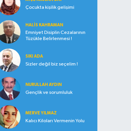
Çocukta kişilik gelişimi
HALIS KAHRAMAN
Emniyet Disiplin Cezalarının
Tüzükle Belirlenmesi !
SIKI ADA
Sizler değil biz seçelim !
NURULLAH AYDIN
Gençlik ve sorumluluk
MERVE YILMAZ
Kalıcı Kiloları Vermenin Yolu