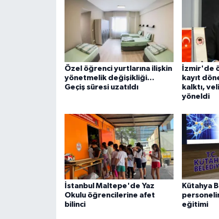
Özel öğrenci yurtlarına ilişkin
İzmir'de ö
yönetmelik değişikliği...
kayıt dön
Geçiş süresi uzatıldı
kalktı, ve
yöneldi
İstanbul Maltepe'de Yaz
Kütahya B
Okulu öğrencilerine afet
personeli
bilinci
eğitimi