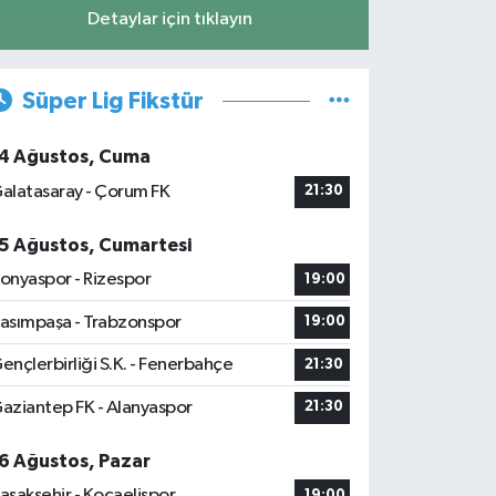
Detaylar için tıklayın
Süper Lig Fikstür
4 Ağustos, Cuma
alatasaray - Çorum FK
21:30
5 Ağustos, Cumartesi
onyaspor - Rizespor
19:00
asımpaşa - Trabzonspor
19:00
ençlerbirliği S.K. - Fenerbahçe
21:30
aziantep FK - Alanyaspor
21:30
6 Ağustos, Pazar
aşakşehir - Kocaelispor
19:00