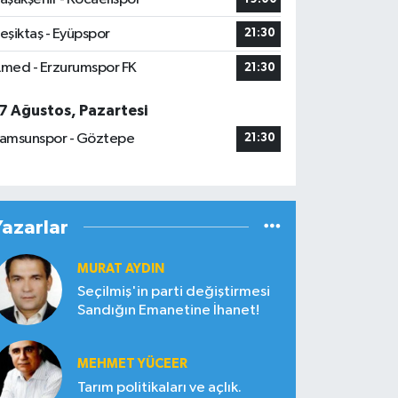
eşiktaş - Eyüpspor
21:30
med - Erzurumspor FK
21:30
7 Ağustos, Pazartesi
amsunspor - Göztepe
21:30
Yazarlar
MURAT AYDIN
Seçilmiş'in parti değiştirmesi
Sandığın Emanetine İhanet!
MEHMET YÜCEER
Tarım politikaları ve açlık.