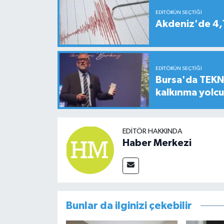
EDITÖRÜN SEÇTIĞI
Akdeniz'de 4
EDITÖRÜN SEÇTIĞI
Bursa'da TEKNO
kalkınma yolc
EDITÖR HAKKINDA
Haber Merkezi
Bunlar da ilginizi çekebilir