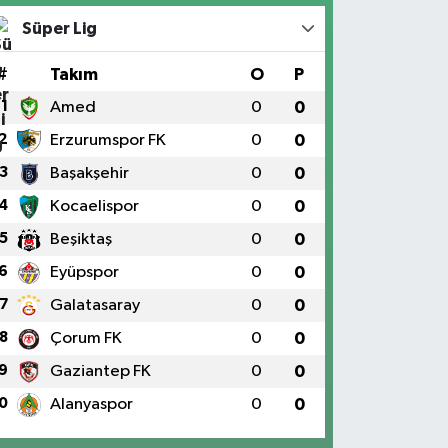
Süper Lig
#
Takım
O
P
1
Amed
0
0
2
Erzurumspor FK
0
0
3
Başakşehir
0
0
4
Kocaelispor
0
0
5
Beşiktaş
0
0
6
Eyüpspor
0
0
7
Galatasaray
0
0
8
Çorum FK
0
0
9
Gaziantep FK
0
0
0
Alanyaspor
0
0