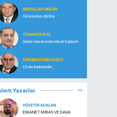
ABDULLAH AKGÜN
Giresunun dirilişi
CIHANGIR BOZ
İslam nazarında ideal toplum
ORHAN KIVERLIOĞLU
Ordu bahsinde..
lıntı Yazarlar
HÜSEYIN ADALAN
EMANET MİRAS VE DAVA