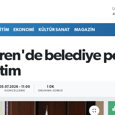
D
4
E
5
İTİM
EKONOMİ
KÜLTÜR SANAT
MAGAZİN
S
6
G
6
ren'de belediye p
B
1
B
itim
6
05.07.2026 - 11:00
1 DK
GÜNCELLEME
OKUNMA SÜRESI