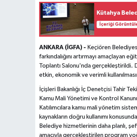
Kütahya Beled
İçeriği Görüntül
ANKARA (İGFA) -
Keçiören Belediyesi
farkındalığını artırmayı amaçlayan eğ
Toplantı Salonu'nda gerçekleştirildi.
etkin, ekonomik ve verimli kullanılmasına
İçişleri Bakanlığı İç Denetçisi Tahir Te
Kamu Mali Yönetimi ve Kontrol Kanunu'n
Katılımcılara kamu mali yönetim sistemin
kaynakların doğru kullanımı konusunda
Belediye hizmetlerinin daha planlı, şef
amacıyla gerçekleştirilen program yoğ