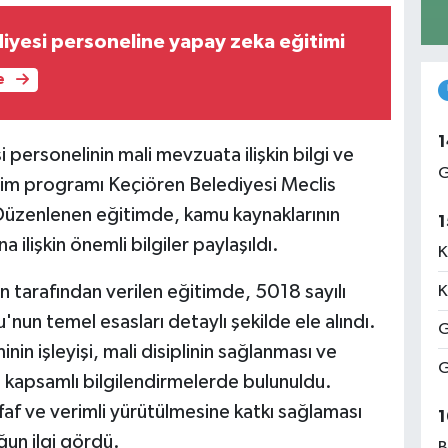
iyesi personeline yapay zeka eğitimi
e
1
 personelinin mali mevzuata ilişkin bilgi ve
G
itim programı Keçiören Belediyesi Meclis
 Düzenlenen eğitimde, kamu kaynaklarının
1
 ilişkin önemli bilgiler paylaşıldı.
K
kin tarafından verilen eğitimde, 5018 sayılı
K
un temel esasları detaylı şekilde ele alındı.
G
in işleyişi, mali disiplinin sağlanması ve
G
 kapsamlı bilgilendirmelerde bulunuldu.
faf ve verimli yürütülmesine katkı sağlaması
1
un ilgi gördü.
B