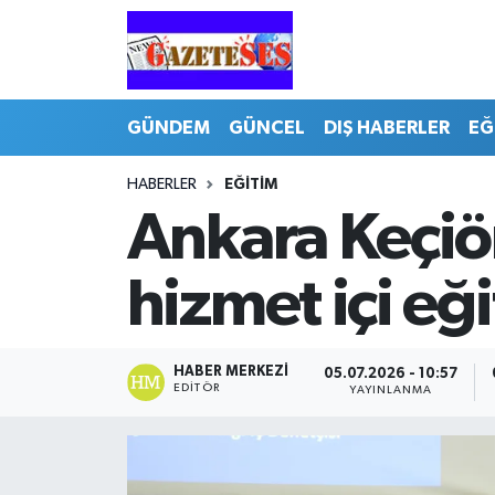
GÜNDEM
GÜNCEL
DIŞ HABERLER
EĞ
HABERLER
EĞİTİM
Ankara Keçiö
hizmet içi eğ
HABER MERKEZI
05.07.2026 - 10:57
EDITÖR
YAYINLANMA