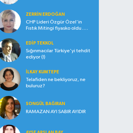
ZERRIN ERDOĞAN
CHP Lideri Özgür Özel'in
Fıstık Mitingi fiyasko oldu .
Çiftçi hayal kırıklığına uğradı
EDIP TEKKOL
Sığınmacılar Türkiye'yi tehdit
ediyor (!)
İLKAY KUMTEPE
Telafiden ne bekliyoruz, ne
buluruz?
SONGÜL BAĞIRAN
RAMAZAN AYI SABIR AYIDIR
AYŞE ARSLAN BAY