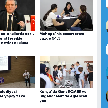
zel okullarda zorlu
Maltepe'nin başarı oranı
emi! Teşvikler
yüzde 94,3
li devlet okuluna
elediyesi
Konya'da Genç KOMEK ve
ne yapay zeka
Bilgehaneler'de eğlenceli
yaz