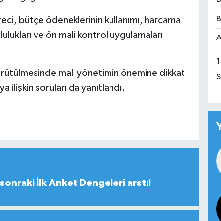
B
ci, bütçe ödeneklerinin kullanımı, harcama
ulukları ve ön mali kontrol uygulamaları
A
1
yürütülmesinde mali yönetimin önemine dikkat
S
 ilişkin soruları da yanıtlandı.
sonraki İlk Anket Dengeleri arstı!