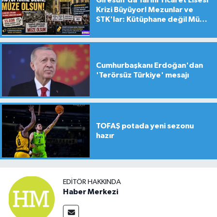
Krizi Büyüyor! Mezunlar ve
STK'lar: Kütüphane değil Müze
yapılsın!
Cumhurbaşkanı Erdoğan'dan
'Terörsüz Türkiye' mesajı
TOFAŞ potada yeni sezonu
hazır
EDITÖR HAKKINDA
Haber Merkezi