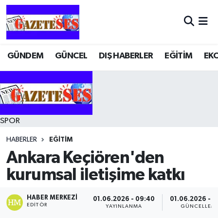
GÜNDEM
GÜNCEL
DIŞ HABERLER
EĞİTİM
EK
SPOR
HABERLER
EĞİTİM
Ankara Keçiören'den
kurumsal iletişime katkı
HABER MERKEZI
01.06.2026 - 09:40
01.06.2026 - 1
EDITÖR
YAYINLANMA
GÜNCELLEM