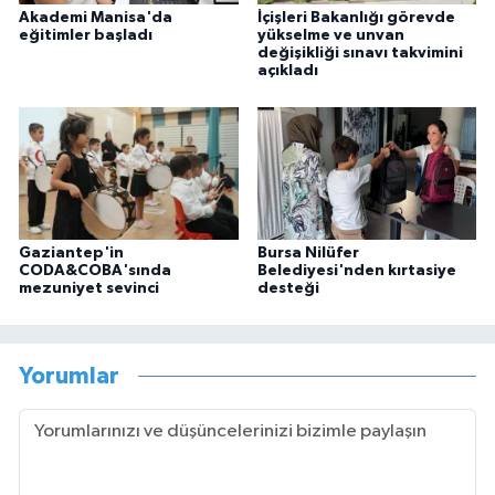
Akademi Manisa'da
İçişleri Bakanlığı görevde
eğitimler başladı
yükselme ve unvan
değişikliği sınavı takvimini
açıkladı
Gaziantep'in
Bursa Nilüfer
CODA&COBA'sında
Belediyesi'nden kırtasiye
mezuniyet sevinci
desteği
Yorumlar