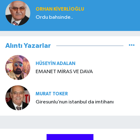
ORHAN KIVERLIOĞLU
Ordu bahsinde..
Alıntı Yazarlar
HÜSEYIN ADALAN
EMANET MİRAS VE DAVA
MURAT TOKER
Giresunlu’nun istanbul da imtihanı