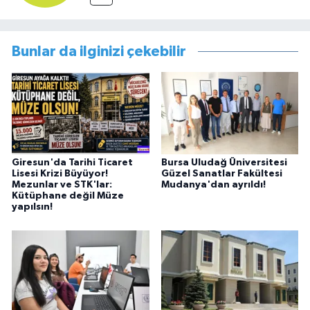
Bunlar da ilginizi çekebilir
Giresun'da Tarihi Ticaret
Bursa Uludağ Üniversitesi
Lisesi Krizi Büyüyor!
Güzel Sanatlar Fakültesi
Mezunlar ve STK'lar:
Mudanya'dan ayrıldı!
Kütüphane değil Müze
yapılsın!