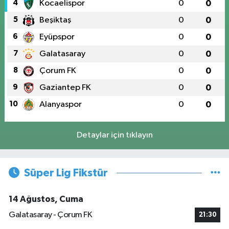
4
Kocaelispor
0
0
5
Beşiktaş
0
0
6
Eyüpspor
0
0
7
Galatasaray
0
0
8
Çorum FK
0
0
9
Gaziantep FK
0
0
10
Alanyaspor
0
0
Detaylar için tıklayın
Süper Lig Fikstür
14 Ağustos, Cuma
Galatasaray - Çorum FK
21:30