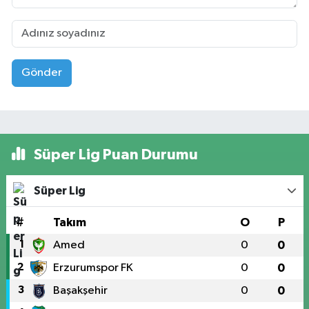
Gönder
Süper Lig Puan Durumu
Süper Lig
#
Takım
O
P
1
Amed
0
0
2
Erzurumspor FK
0
0
3
Başakşehir
0
0