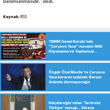
benimsenmesidir.' dedi.
Kaynak:
RSS
TBMM Genel Kurulu’nda
“Çerçeve Yasa” mesaisi: Milli
Dayanışma ve Toplumsal
Bütünleşme Teklifi gündemde
Özgür Özel Meclis’te Çerçeve
Yasa kararını açıkladı: Barışın
önünde durmayacağız
Kılıçdaroğlu'ndan 'Terörsüz
Türkiye' mesajı... Sürece