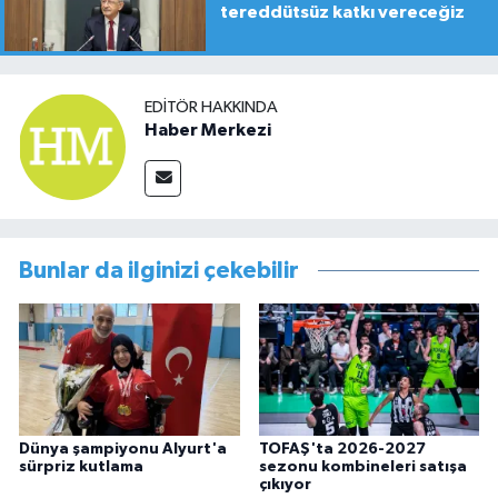
tereddütsüz katkı vereceğiz
EDITÖR HAKKINDA
Haber Merkezi
Bunlar da ilginizi çekebilir
Dünya şampiyonu Alyurt'a
TOFAŞ'ta 2026-2027
sürpriz kutlama
sezonu kombineleri satışa
çıkıyor