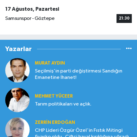
17 Ağustos, Pazartesi
Samsunspor - Göztepe
21:30
Yazarlar
MURAT AYDIN
Seçilmiş'in parti değiştirmesi Sandığın
Emanetine İhanet!
MEHMET YÜCEER
Tarım politikaları ve açlık.
ZERRIN ERDOĞAN
CHP Lideri Özgür Özel'in Fıstık Mitingi
fiyasko oldu . Çiftçi hayal kırıklığına uğradı