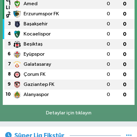
1
Amed
0
0
2
Erzurumspor FK
0
0
3
Başakşehir
0
0
4
Kocaelispor
0
0
5
Beşiktaş
0
0
6
Eyüpspor
0
0
7
Galatasaray
0
0
8
Çorum FK
0
0
9
Gaziantep FK
0
0
10
Alanyaspor
0
0
Detaylar için tıklayın
Süper Lig Fikstür