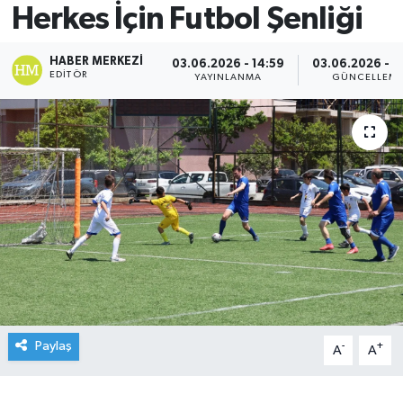
Herkes İçin Futbol Şenliği
HABER MERKEZI
03.06.2026 - 14:59
03.06.2026 - 1
EDITÖR
YAYINLANMA
GÜNCELLEM
Paylaş
-
+
A
A