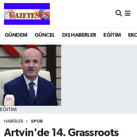
GÜNDEM
GÜNCEL
DIŞ HABERLER
EĞİTİM
EK
EĞİTİM
HABERLER
SPOR
Artvin'de 14. Grassroots