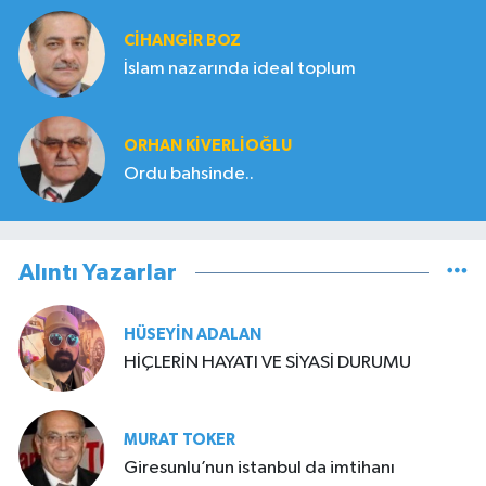
CIHANGIR BOZ
İslam nazarında ideal toplum
ORHAN KIVERLIOĞLU
Ordu bahsinde..
Alıntı Yazarlar
HÜSEYIN ADALAN
HİÇLERİN HAYATI VE SİYASİ DURUMU
MURAT TOKER
Giresunlu’nun istanbul da imtihanı