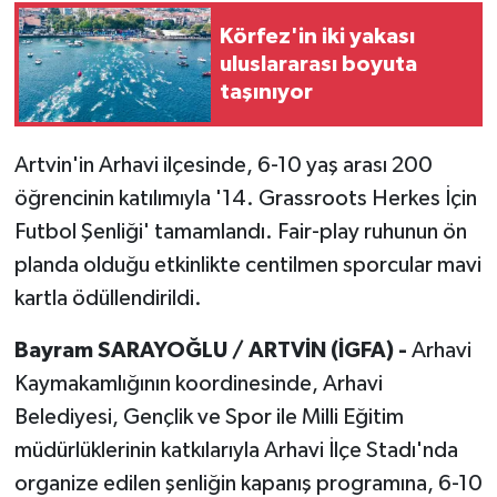
Körfez'in iki yakası
uluslararası boyuta
taşınıyor
Artvin'in Arhavi ilçesinde, 6-10 yaş arası 200
öğrencinin katılımıyla '14. Grassroots Herkes İçin
Futbol Şenliği' tamamlandı. Fair-play ruhunun ön
planda olduğu etkinlikte centilmen sporcular mavi
kartla ödüllendirildi.
Bayram SARAYOĞLU / ARTVİN (İGFA) -
Arhavi
Kaymakamlığının koordinesinde, Arhavi
Belediyesi, Gençlik ve Spor ile Milli Eğitim
müdürlüklerinin katkılarıyla Arhavi İlçe Stadı'nda
organize edilen şenliğin kapanış programına, 6-10