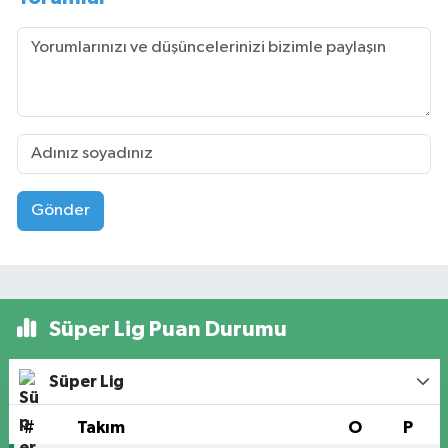
Gönder
Süper Lig Puan Durumu
Süper Lig
#
Takım
O
P