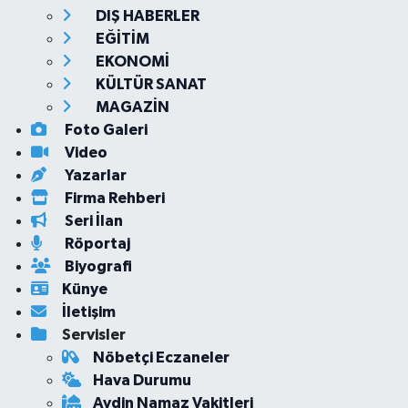
DIŞ HABERLER
EĞİTİM
EKONOMİ
KÜLTÜR SANAT
MAGAZİN
Foto Galeri
Video
Yazarlar
Firma Rehberi
Seri İlan
Röportaj
Biyografi
Künye
İletişim
Servisler
Nöbetçi Eczaneler
Hava Durumu
Aydin Namaz Vakitleri