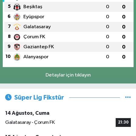
5
Beşiktaş
0
0
6
Eyüpspor
0
0
7
Galatasaray
0
0
8
Çorum FK
0
0
9
Gaziantep FK
0
0
10
Alanyaspor
0
0
Detaylar için tıklayın
Süper Lig Fikstür
14 Ağustos, Cuma
Galatasaray - Çorum FK
21:30