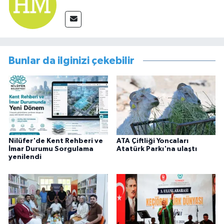
Bunlar da ilginizi çekebilir
Nilüfer'de Kent Rehberi ve
ATA Çiftliği Yoncaları
İmar Durumu Sorgulama
Atatürk Parkı'na ulaştı
yenilendi