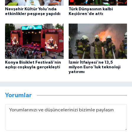
Nevşehir Kültür Yolu'nda
Türk Dünyasının kalbi
etkinlikler peşpeşe yapıldı
Keçiören'de attı
Konya Bisiklet Festivali'nin
İzmir İtfaiyesi'ne 13,5
açılışı coşkuyla gerçekleşti
milyon Euro'luk teknoloji
yatırımı
Yorumlar