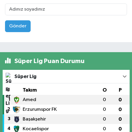
Gönder
Süper Lig Puan Durumu
Süper Lig
#
Takım
O
P
1
Amed
0
0
2
Erzurumspor FK
0
0
3
Başakşehir
0
0
4
Kocaelispor
0
0