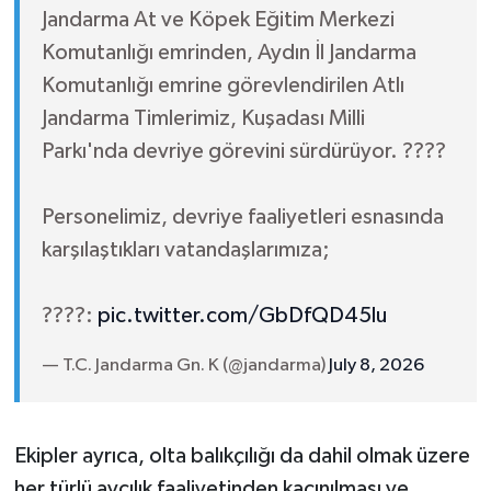
Jandarma At ve Köpek Eğitim Merkezi
Komutanlığı emrinden, Aydın İl Jandarma
Komutanlığı emrine görevlendirilen Atlı
Jandarma Timlerimiz, Kuşadası Milli
Parkı'nda devriye görevini sürdürüyor. ????
Personelimiz, devriye faaliyetleri esnasında
karşılaştıkları vatandaşlarımıza;
????:
pic.twitter.com/GbDfQD45lu
— T.C. Jandarma Gn. K (@jandarma)
July 8, 2026
Ekipler ayrıca, olta balıkçılığı da dahil olmak üzere
her türlü avcılık faaliyetinden kaçınılması ve