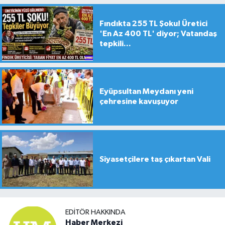
Fındıkta 255 TL Şoku! Üretici
'En Az 400 TL' diyor; Vatandaş
tepkili...
Eyüpsultan Meydanı yeni
çehresine kavuşuyor
Siyasetçilere taş çıkartan Vali
EDITÖR HAKKINDA
Haber Merkezi