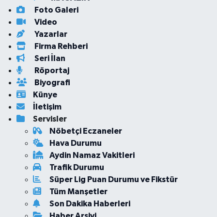
Foto Galeri
Video
Yazarlar
Firma Rehberi
Seri İlan
Röportaj
Biyografi
Künye
İletişim
Servisler
Nöbetçi Eczaneler
Hava Durumu
Aydin Namaz Vakitleri
Trafik Durumu
Süper Lig Puan Durumu ve Fikstür
Tüm Manşetler
Son Dakika Haberleri
Haber Arşivi