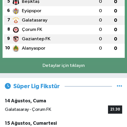
5
Beşiktaş
0
0
6
Eyüpspor
0
0
7
Galatasaray
0
0
8
Çorum FK
0
0
9
Gaziantep FK
0
0
10
Alanyaspor
0
0
Detaylar için tıklayın
Süper Lig Fikstür
14 Ağustos, Cuma
Galatasaray - Çorum FK
21:30
15 Ağustos, Cumartesi