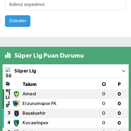
Gönder
Süper Lig Puan Durumu
Süper Lig
#
Takım
O
P
1
Amed
0
0
2
Erzurumspor FK
0
0
3
Başakşehir
0
0
4
Kocaelispor
0
0