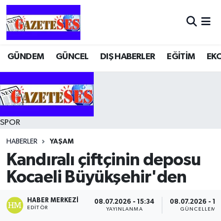
GÜNDEM
GÜNCEL
DIŞ HABERLER
EĞİTİM
EK
SPOR
HABERLER
YAŞAM
Kandıralı çiftçinin deposu
Kocaeli Büyükşehir'den
HABER MERKEZI
08.07.2026 - 15:34
08.07.2026 - 15
EDITÖR
YAYINLANMA
GÜNCELLEME