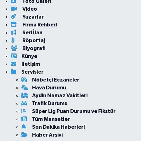
Foto Galeri
Video
Yazarlar
Firma Rehberi
Seri İlan
Röportaj
Biyografi
Künye
İletişim
Servisler
Nöbetçi Eczaneler
Hava Durumu
Aydin Namaz Vakitleri
Trafik Durumu
Süper Lig Puan Durumu ve Fikstür
Tüm Manşetler
Son Dakika Haberleri
Haber Arşivi