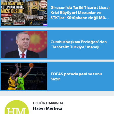
Giresun'da Tarihi Ticaret Lisesi
Krizi Büyüyor! Mezunlar ve
STK'lar: Kütüphane değil Müze
yapılsın!
Cumhurbaşkanı Erdoğan'dan
'Terörsüz Türkiye' mesajı
TOFAŞ potada yeni sezonu
hazır
EDITÖR HAKKINDA
Haber Merkezi