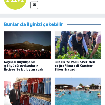
Bunlar da ilginizi çekebilir
Kayseri Büyükşehir
Bilecik'te Vali Sözer'den
gökyüzü tutkunlarını
coğrafi işaretli Kamber
Erciyes'te buluşturacak
Biberi hasadı