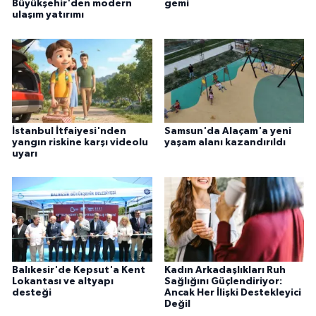
Büyükşehir'den modern
gemi
ulaşım yatırımı
İstanbul İtfaiyesi'nden
Samsun'da Alaçam'a yeni
yangın riskine karşı videolu
yaşam alanı kazandırıldı
uyarı
Balıkesir'de Kepsut'a Kent
Kadın Arkadaşlıkları Ruh
Lokantası ve altyapı
Sağlığını Güçlendiriyor:
desteği
Ancak Her İlişki Destekleyici
Değil