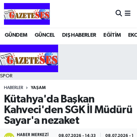
GÜNDEM
GÜNCEL
DIŞ HABERLER
EĞİTİM
EK
SPOR
HABERLER
YAŞAM
Kütahya'da Başkan
Kahveci'den SGK İl Müdürü
Sayar'a nezaket
HABER MERKEZI
08.07.2026 - 14:33
08.07.2026 - 14