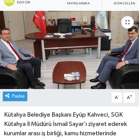
EDITÖR
YAYINLANMA
GÜNCELLEME
Paylaş
-
+
A
A
Kütahya Belediye Başkanı Eyüp Kahveci, SGK
Kütahya İl Müdürü İsmail Sayar'ı ziyaret ederek
kurumlar arası iş birliği, kamu hizmetlerinde