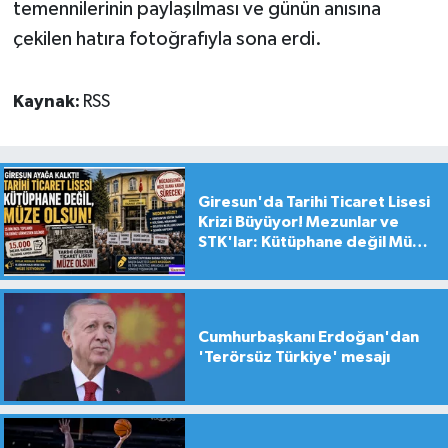
temennilerinin paylaşılması ve günün anısına
çekilen hatıra fotoğrafıyla sona erdi.
Kaynak:
RSS
Giresun'da Tarihi Ticaret Lisesi
Krizi Büyüyor! Mezunlar ve
STK'lar: Kütüphane değil Müze
yapılsın!
Cumhurbaşkanı Erdoğan'dan
'Terörsüz Türkiye' mesajı