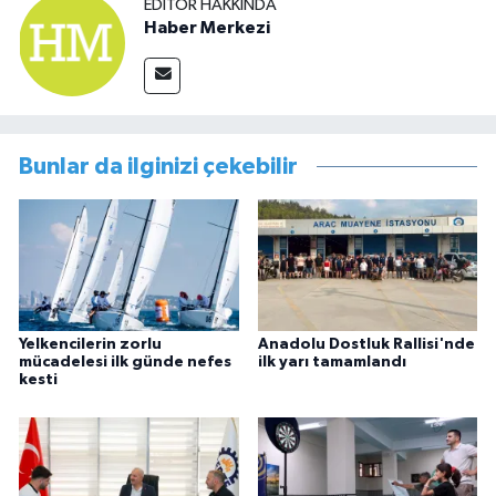
EDITÖR HAKKINDA
Haber Merkezi
Bunlar da ilginizi çekebilir
Yelkencilerin zorlu
Anadolu Dostluk Rallisi'nde
mücadelesi ilk günde nefes
ilk yarı tamamlandı
kesti