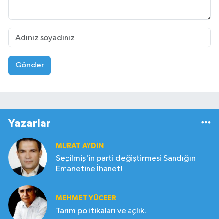
Gönder
Yazarlar
MURAT AYDIN
Seçilmiş'in parti değiştirmesi Sandığın
Emanetine İhanet!
MEHMET YÜCEER
Tarım politikaları ve açlık.