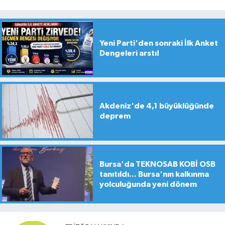
Yeni Parti'den sonraki İlk Anket
Dengeleri arstı!
Akdeniz'de 4,1 büyüklüğünde
deprem
Bursa'da TEKNOSAB KOBİ OSB
tanıtıldı... Bursa'nın kalkınma
yolculuğunda yeni dönem