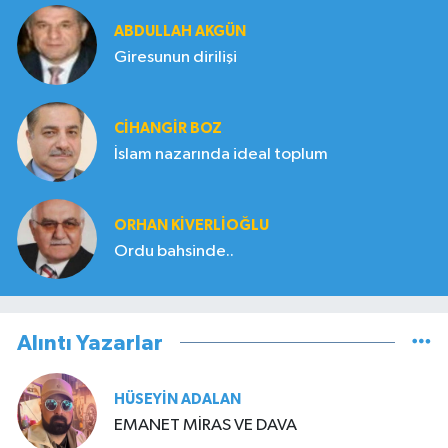
ABDULLAH AKGÜN
Giresunun dirilişi
CIHANGIR BOZ
İslam nazarında ideal toplum
ORHAN KIVERLIOĞLU
Ordu bahsinde..
Alıntı Yazarlar
HÜSEYIN ADALAN
EMANET MİRAS VE DAVA