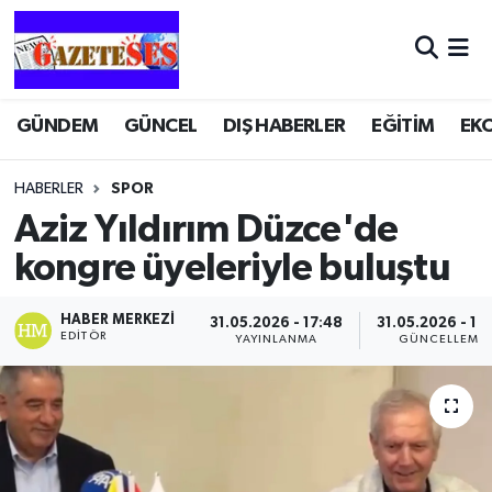
GÜNDEM
GÜNCEL
DIŞ HABERLER
EĞİTİM
EK
HABERLER
SPOR
Aziz Yıldırım Düzce'de
kongre üyeleriyle buluştu
HABER MERKEZI
31.05.2026 - 17:48
31.05.2026 - 17
EDITÖR
YAYINLANMA
GÜNCELLEME