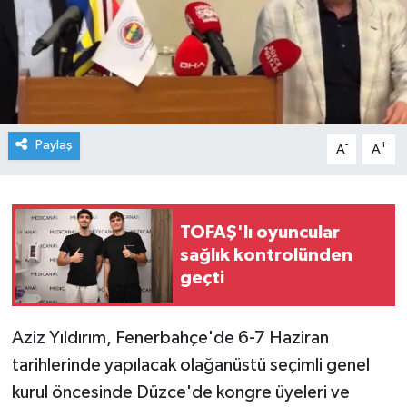
Paylaş
-
+
A
A
TOFAŞ'lı oyuncular
sağlık kontrolünden
geçti
Aziz Yıldırım, Fenerbahçe'de 6-7 Haziran
tarihlerinde yapılacak olağanüstü seçimli genel
kurul öncesinde Düzce'de kongre üyeleri ve