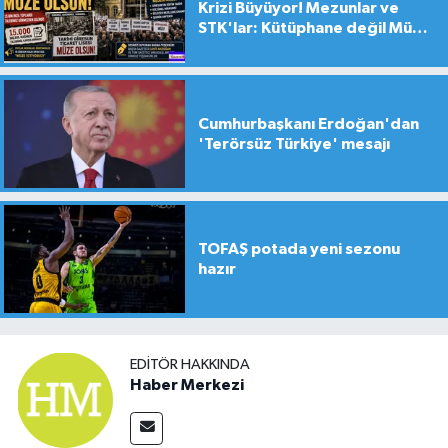
Krizi Büyüyor! Mezunlar ve
STK'lar: Kütüphane değil Müze
yapılsın!
Cumhurbaşkanı Erdoğan'dan
'Terörsüz Türkiye' mesajı
TOFAŞ potada yeni sezonu
hazır
EDITÖR HAKKINDA
Haber Merkezi