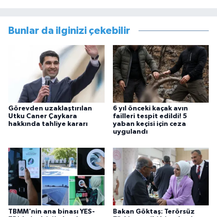
Bunlar da ilginizi çekebilir
Görevden uzaklaştırılan
6 yıl önceki kaçak avın
Utku Caner Çaykara
failleri tespit edildi! 5
hakkında tahliye kararı
yaban keçisi için ceza
uygulandı
TBMM'nin ana binası YES-
Bakan Göktaş: Terörsüz