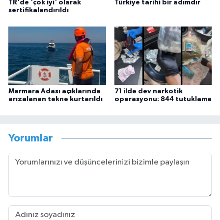
TR'de 'çok iyi' olarak
Türkiye tarihi bir adımdır
sertifikalandırıldı
Marmara Adası açıklarında
71 ilde dev narkotik
arızalanan tekne kurtarıldı
operasyonu: 844 tutuklama
Yorumlar