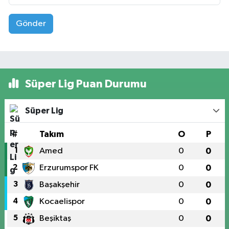
Gönder
Süper Lig Puan Durumu
Süper Lig
#
Takım
O
P
1
Amed
0
0
2
Erzurumspor FK
0
0
3
Başakşehir
0
0
4
Kocaelispor
0
0
5
Beşiktaş
0
0