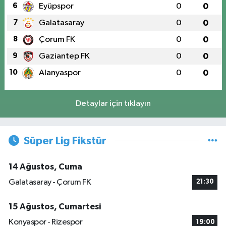
6
Eyüpspor
0
0
7
Galatasaray
0
0
8
Çorum FK
0
0
9
Gaziantep FK
0
0
10
Alanyaspor
0
0
Detaylar için tıklayın
Süper Lig Fikstür
14 Ağustos, Cuma
Galatasaray - Çorum FK
21:30
15 Ağustos, Cumartesi
Konyaspor - Rizespor
19:00