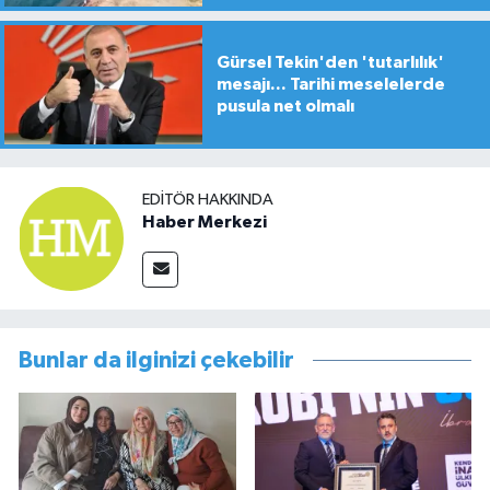
Gürsel Tekin'den 'tutarlılık'
mesajı... Tarihi meselelerde
pusula net olmalı
EDITÖR HAKKINDA
Haber Merkezi
Bunlar da ilginizi çekebilir