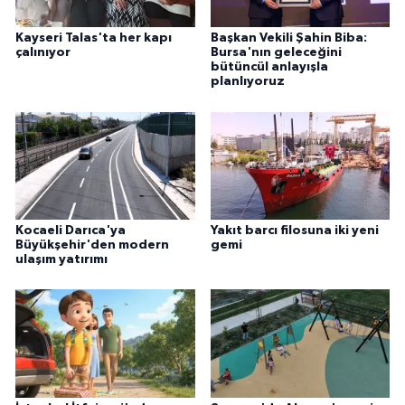
Kayseri Talas'ta her kapı
Başkan Vekili Şahin Biba:
çalınıyor
Bursa'nın geleceğini
bütüncül anlayışla
planlıyoruz
Kocaeli Darıca'ya
Yakıt barcı filosuna iki yeni
Büyükşehir'den modern
gemi
ulaşım yatırımı