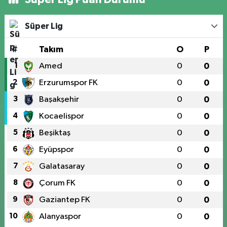
Süper Lig
#
Takım
O
P
1
Amed
0
0
2
Erzurumspor FK
0
0
3
Başakşehir
0
0
4
Kocaelispor
0
0
5
Beşiktaş
0
0
6
Eyüpspor
0
0
7
Galatasaray
0
0
8
Çorum FK
0
0
9
Gaziantep FK
0
0
10
Alanyaspor
0
0