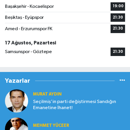
Başakşehir - Kocaelispor
19:00
Beşiktaş - Eyüpspor
21:30
Amed - Erzurumspor FK
21:30
17 Ağustos, Pazartesi
Samsunspor - Göztepe
21:30
Yazarlar
MURAT AYDIN
Seçilmiş'in parti değiştirmesi Sandığın
Emanetine İhanet!
MEHMET YÜCEER