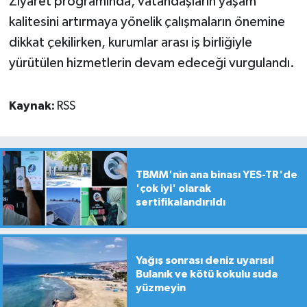
Ziyaret programında, vatandaşların yaşam
kalitesini artırmaya yönelik çalışmaların önemine
dikkat çekilirken, kurumlar arası iş birliğiyle
yürütülen hizmetlerin devam edeceği vurgulandı.
Kaynak:
RSS
TBMM'nin ana binası YES-TR'de
'çok iyi' olarak
sertifikalandırıldı
Yağış sonrası deniz uyarısı!
Bulanık ve kötü kokulu suda
yüzmeyin