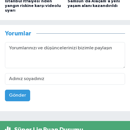
İstanbul İtfaiyesi'nden
Samsun'da Alaçam'a yeni
yangın riskine karşı videolu
yaşam alanı kazandırıldı
uyarı
Yorumlar
Gönder
Süper Lig Puan Durumu