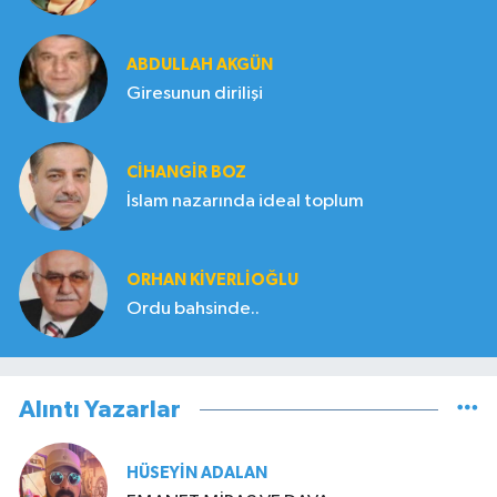
ABDULLAH AKGÜN
Giresunun dirilişi
CIHANGIR BOZ
İslam nazarında ideal toplum
ORHAN KIVERLIOĞLU
Ordu bahsinde..
Alıntı Yazarlar
HÜSEYIN ADALAN