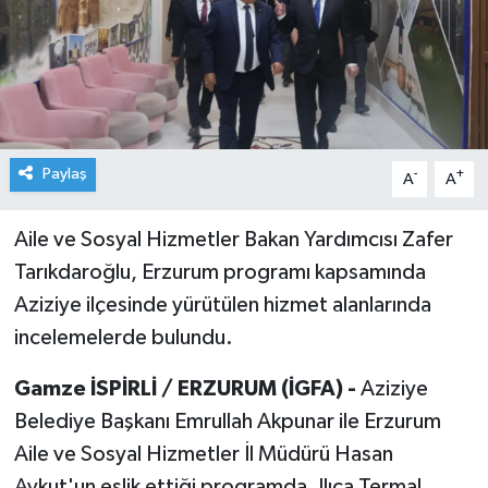
Paylaş
-
+
A
A
Aile ve Sosyal Hizmetler Bakan Yardımcısı Zafer
Tarıkdaroğlu, Erzurum programı kapsamında
Aziziye ilçesinde yürütülen hizmet alanlarında
incelemelerde bulundu.
Gamze İSPİRLİ / ERZURUM (İGFA) -
Aziziye
Belediye Başkanı Emrullah Akpunar ile Erzurum
Aile ve Sosyal Hizmetler İl Müdürü Hasan
Aykut'un eşlik ettiği programda, Ilıca Termal