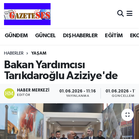
GÜNDEM
GÜNCEL
DIŞ HABERLER
EĞİTİM
EK
HABERLER
YAŞAM
Bakan Yardımcısı
Tarıkdaroğlu Aziziye'de
HABER MERKEZI
01.06.2026 - 11:16
01.06.2026 - 11:
EDITÖR
YAYINLANMA
GÜNCELLEME