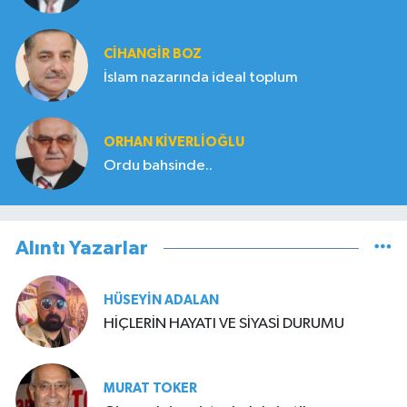
CIHANGIR BOZ
İslam nazarında ideal toplum
ORHAN KIVERLIOĞLU
Ordu bahsinde..
Alıntı Yazarlar
HÜSEYIN ADALAN
HİÇLERİN HAYATI VE SİYASİ DURUMU
MURAT TOKER