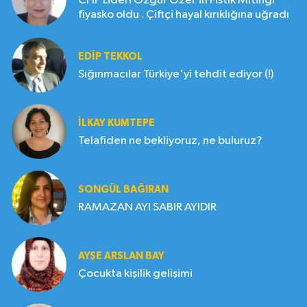
CHP Lideri Özgür Özel'in Fıstık Mitingi
fiyasko oldu . Çiftçi hayal kırıklığına uğradı
EDIP TEKKOL
Sığınmacılar Türkiye'yi tehdit ediyor (!)
İLKAY KUMTEPE
Telafiden ne bekliyoruz, ne buluruz?
SONGÜL BAĞIRAN
RAMAZAN AYI SABIR AYIDIR
AYŞE ARSLAN BAY
Çocukta kişilik gelişimi