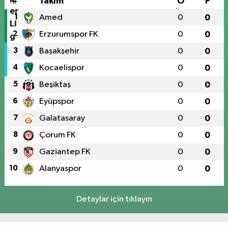
#
Takım
O
P
1
Amed
0
0
2
Erzurumspor FK
0
0
3
Başakşehir
0
0
4
Kocaelispor
0
0
5
Beşiktaş
0
0
6
Eyüpspor
0
0
7
Galatasaray
0
0
8
Çorum FK
0
0
9
Gaziantep FK
0
0
10
Alanyaspor
0
0
Detaylar için tıklayın