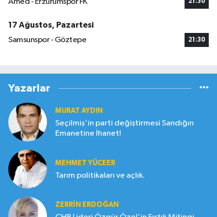
Amed - Erzurumspor FK
21:30
17 Ağustos, Pazartesi
Samsunspor - Göztepe
21:30
Yazarlar
MURAT AYDIN
Seçilmiş'in parti değiştirmesi Sandığın
Emanetine İhanet!
MEHMET YÜCEER
Tarım politikaları ve açlık.
ZERRIN ERDOĞAN