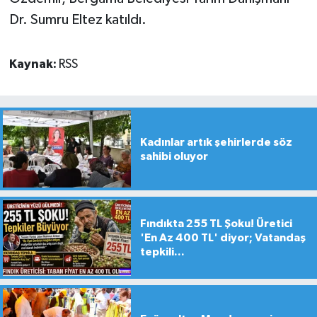
Dr. Sumru Eltez katıldı.
Kaynak:
RSS
Kadınlar artık şehirlerde söz
sahibi oluyor
Fındıkta 255 TL Şoku! Üretici
'En Az 400 TL' diyor; Vatandaş
tepkili...