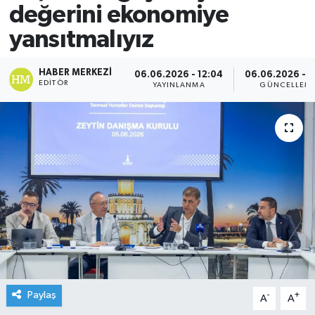
değerini ekonomiye
yansıtmalıyız
HABER MERKEZI
06.06.2026 - 12:04
06.06.2026 - 1
EDITÖR
YAYINLANMA
GÜNCELLEM
Paylaş
-
+
A
A