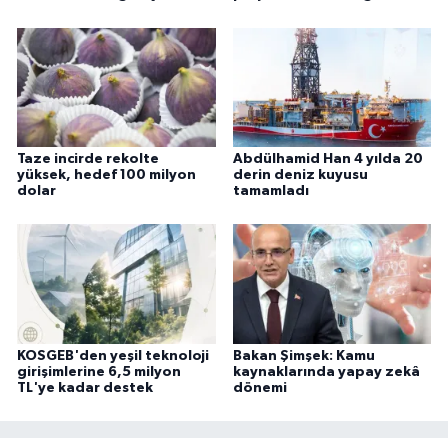
Taze incirde rekolte
Abdülhamid Han 4 yılda 20
yüksek, hedef 100 milyon
derin deniz kuyusu
dolar
tamamladı
KOSGEB'den yeşil teknoloji
Bakan Şimşek: Kamu
girişimlerine 6,5 milyon
kaynaklarında yapay zekâ
TL'ye kadar destek
dönemi