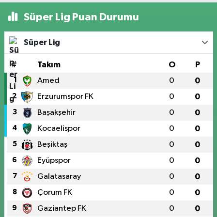
Süper Lig Puan Durumu
Süper Lig
#
Takım
O
P
1
Amed
0
0
2
Erzurumspor FK
0
0
3
Başakşehir
0
0
4
Kocaelispor
0
0
5
Beşiktaş
0
0
6
Eyüpspor
0
0
7
Galatasaray
0
0
8
Çorum FK
0
0
9
Gaziantep FK
0
0