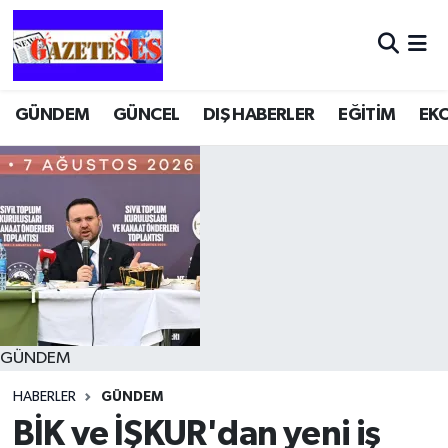
GÜNDEM
GÜNCEL
DIŞ HABERLER
EĞİTİM
EK
GÜNDEM
HABERLER
GÜNDEM
BİK ve İŞKUR'dan yeni iş