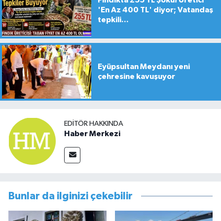
'En Az 400 TL' diyor; Vatandaş
tepkili...
Eyüpsultan Meydanı yeni
çehresine kavuşuyor
EDITÖR HAKKINDA
Haber Merkezi
Bunlar da ilginizi çekebilir