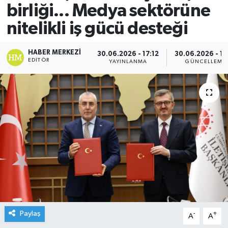
birliği... Medya sektörüne
nitelikli iş gücü desteği
HABER MERKEZI
30.06.2026 - 17:12
30.06.2026 - 17
EDITÖR
YAYINLANMA
GÜNCELLEME
Paylaş
-
+
A
A