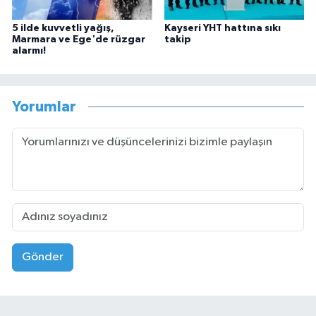
5 ilde kuvvetli yağış,
Kayseri YHT hattına sıkı
Marmara ve Ege'de rüzgar
takip
alarmı!
Yorumlar
Gönder