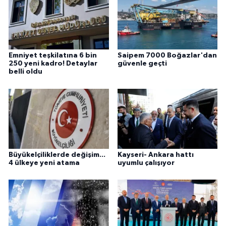
Emniyet teşkilatına 6 bin
Saipem 7000 Boğazlar'dan
250 yeni kadro! Detaylar
güvenle geçti
belli oldu
Büyükelçiliklerde değişim...
Kayseri- Ankara hattı
4 ülkeye yeni atama
uyumlu çalışıyor