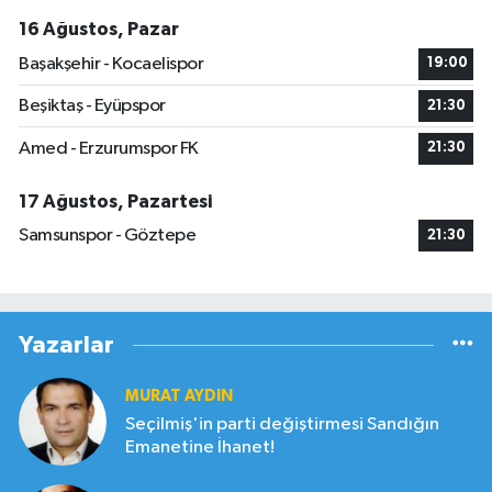
16 Ağustos, Pazar
Başakşehir - Kocaelispor
19:00
Beşiktaş - Eyüpspor
21:30
Amed - Erzurumspor FK
21:30
17 Ağustos, Pazartesi
Samsunspor - Göztepe
21:30
Yazarlar
MURAT AYDIN
Seçilmiş'in parti değiştirmesi Sandığın
Emanetine İhanet!