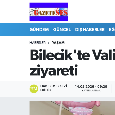
GÜNDEM
GÜNCEL
DIŞ HABERLER
EĞ
HABERLER
YAŞAM
Bilecik'te Va
ziyareti
HABER MERKEZI
14.05.2026 - 09:29
EDITÖR
YAYINLANMA