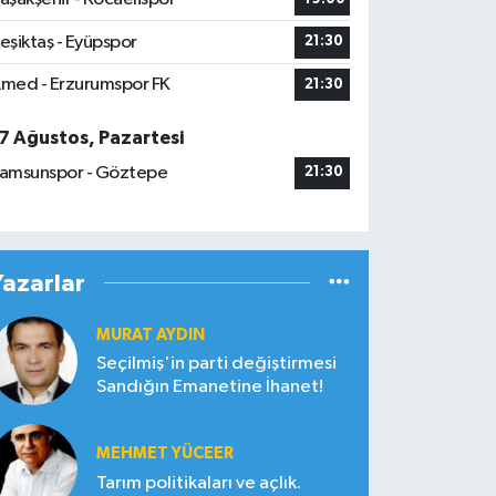
eşiktaş - Eyüpspor
21:30
med - Erzurumspor FK
21:30
7 Ağustos, Pazartesi
amsunspor - Göztepe
21:30
Yazarlar
MURAT AYDIN
Seçilmiş'in parti değiştirmesi
Sandığın Emanetine İhanet!
MEHMET YÜCEER
Tarım politikaları ve açlık.