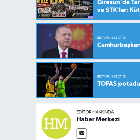
Giresun'da Tari
ve STK'lar: Kü
EDITÖRÜN SEÇTIĞI
Cumhurbaşkanı
EDITÖRÜN SEÇTIĞI
TOFAŞ potada 
EDITÖR HAKKINDA
Haber Merkezi