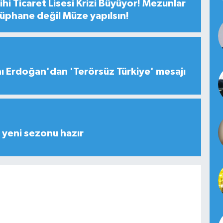
hi Ticaret Lisesi Krizi Büyüyor! Mezunlar
tüphane değil Müze yapılsın!
 Erdoğan'dan 'Terörsüz Türkiye' mesajı
yeni sezonu hazır