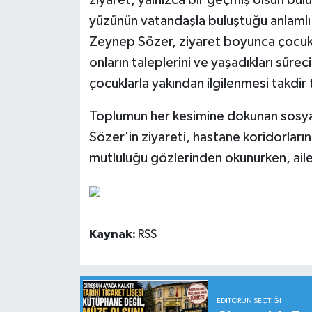
yüzünün vatandaşla buluştuğu anlamlı 
Zeynep Sözer, ziyaret boyunca çocuklar
onların taleplerini ve yaşadıkları sürec
çocuklarla yakından ilgilenmesi takdir 
Toplumun her kesimine dokunan sosyal
Sözer'in ziyareti, hastane koridorlar
mutluluğu gözlerinden okunurken, aile
Kaynak:
RSS
EDITÖRÜN SEÇTIĞI