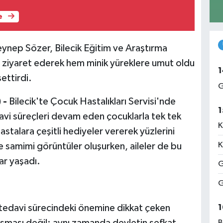
e
Zeynep Sözer, Bilecik Eğitim ve Araştırma
 ziyaret ederek hem minik yüreklere umut oldu
1
ettirdi.
G
 -
Bilecik'te Çocuk Hastalıkları Servisi'nde
1
davi süreçleri devam eden çocuklarla tek tek
K
astalara çeşitli hediyeler vererek yüzlerini
K
 samimi görüntüler oluşurken, aileler de bu
ar yaşadı.
G
G
tedavi sürecindeki önemine dikkat çeken
1
uşması değil; aynı zamanda devletin şefkat
B