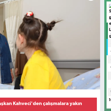
1
şkan Kahveci'den çalışmalara yakın