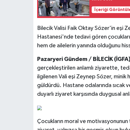
İçeriği Görüntül
Bilecik Valisi Faik Oktay Sözer'in eşi 
Hastanesi'nde tedavi gören çocukları
hem de ailelerin yanında olduğunu hiss
Pazaryeri Gündem / BİLECİK (İGFA)
gerçekleştirilen anlamlı ziyarette, te
ilgilenen Vali eşi Zeynep Sözer, minik h
güldürdü. Hastane odalarında sıcak ve
duyarlı ziyaret karşısında duygusal anl
Çocukların moral ve motivasyonunun 
ziyaret, yalnızca bir geçmiş olsun bul