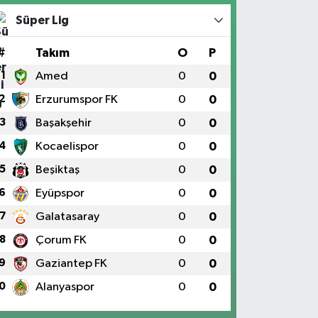
Süper Lig
#
Takım
O
P
1
Amed
0
0
2
Erzurumspor FK
0
0
3
Başakşehir
0
0
4
Kocaelispor
0
0
5
Beşiktaş
0
0
6
Eyüpspor
0
0
7
Galatasaray
0
0
8
Çorum FK
0
0
9
Gaziantep FK
0
0
0
Alanyaspor
0
0