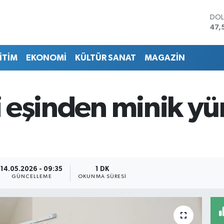
DO
47,
EU
55,
İTİM
EKONOMİ
KÜLTÜR SANAT
MAGAZİN
STE
64,
GRA
652
li eşinden minik y
BİS
13.
BIT
64.
14.05.2026 - 09:35
1 DK
GÜNCELLEME
OKUNMA SÜRESI