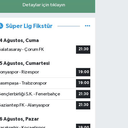
Detaylar için tıklayın
Süper Lig Fikstür
4 Ağustos, Cuma
alatasaray - Çorum FK
21:30
5 Ağustos, Cumartesi
onyaspor - Rizespor
19:00
asımpaşa - Trabzonspor
19:00
ençlerbirliği S.K. - Fenerbahçe
21:30
aziantep FK - Alanyaspor
21:30
6 Ağustos, Pazar
aşakşehir - Kocaelispor
19:00