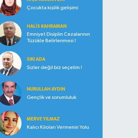
Çocukta kişilik gelişimi
HALIS KAHRAMAN
Emniyet Disiplin Cezalarının
Tüzükle Belirlenmesi !
SIKI ADA
Sizler değil biz seçelim !
NURULLAH AYDIN
Gençlik ve sorumluluk
MERVE YILMAZ
Kalıcı Kiloları Vermenin Yolu