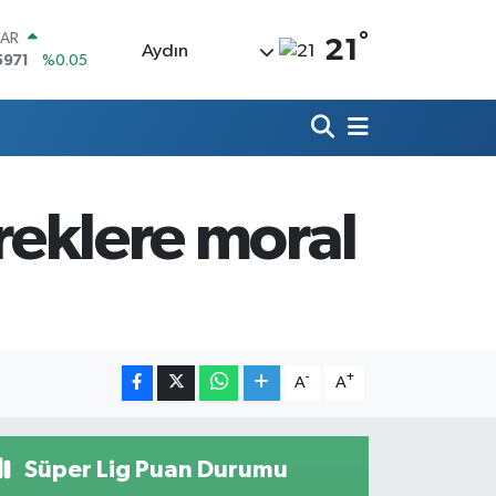
°
LAR
21
Aydın
5971
%0.05
RO
1336
%0.18
RLİN
2534
%0.22
M ALTIN
7.85
%0.54
üreklere moral
T100
703
%0
COIN
475,47
%0.66
-
+
A
A
Süper Lig Puan Durumu