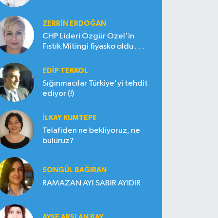
ZERRIN ERDOĞAN
CHP Lideri Özgür Özel'in
Fıstık Mitingi fiyasko oldu .
Çiftçi hayal kırıklığına uğradı
EDIP TEKKOL
Sığınmacılar Türkiye'yi tehdit
ediyor (!)
İLKAY KUMTEPE
Telafiden ne bekliyoruz, ne
buluruz?
SONGÜL BAĞIRAN
RAMAZAN AYI SABIR AYIDIR
AYŞE ARSLAN BAY