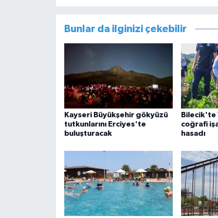
Bunlar da ilginizi çekebilir
Kayseri Büyükşehir gökyüzü
Bilecik'te
tutkunlarını Erciyes'te
coğrafi iş
buluşturacak
hasadı