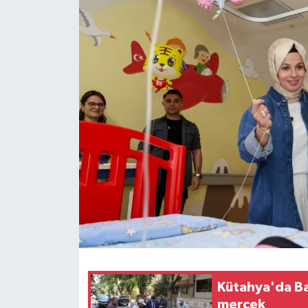
Kütahya'da Ba
mercek