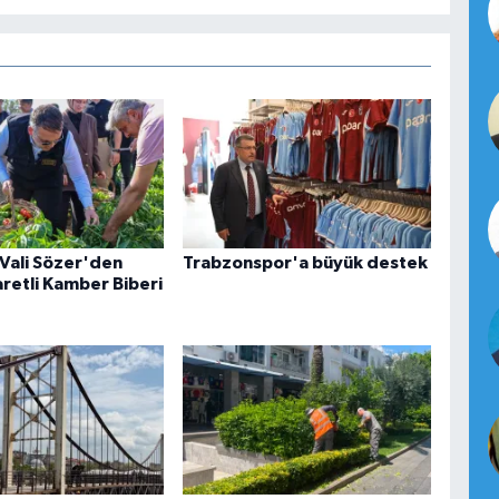
 Vali Sözer'den
Trabzonspor'a büyük destek
aretli Kamber Biberi