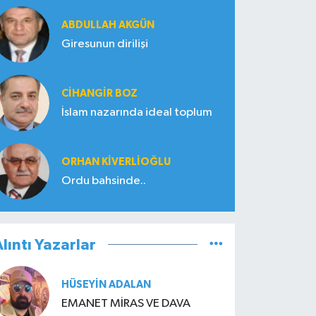
ABDULLAH AKGÜN
Giresunun dirilişi
CIHANGIR BOZ
İslam nazarında ideal toplum
ORHAN KIVERLIOĞLU
Ordu bahsinde..
lıntı Yazarlar
HÜSEYIN ADALAN
EMANET MİRAS VE DAVA