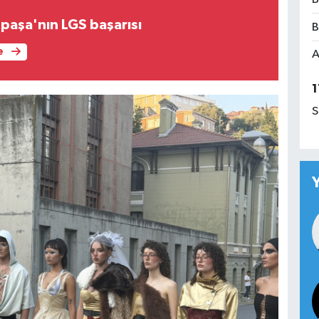
paşa'nın LGS başarısı
B
e
A
1
S