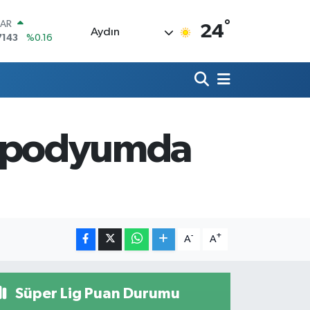
°
LAR
24
Aydın
7143
%0.16
RO
0317
%-0.02
RLİN
2463
%0.07
M ALTIN
4.81
%1.44
rı podyumda
T100
799
%70
COIN
360,53
%-0.76
-
+
A
A
Süper Lig Puan Durumu