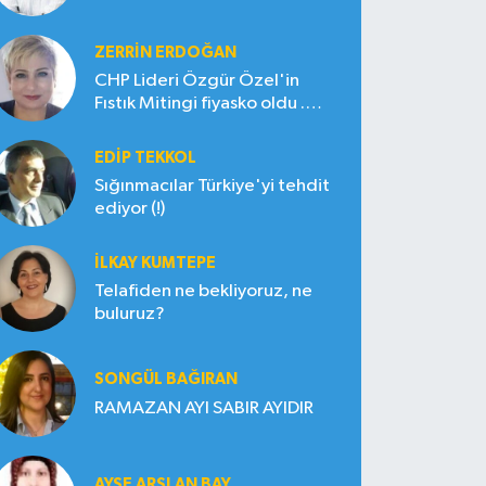
ZERRIN ERDOĞAN
CHP Lideri Özgür Özel'in
Fıstık Mitingi fiyasko oldu .
Çiftçi hayal kırıklığına uğradı
EDIP TEKKOL
Sığınmacılar Türkiye'yi tehdit
ediyor (!)
İLKAY KUMTEPE
Telafiden ne bekliyoruz, ne
buluruz?
SONGÜL BAĞIRAN
RAMAZAN AYI SABIR AYIDIR
AYŞE ARSLAN BAY