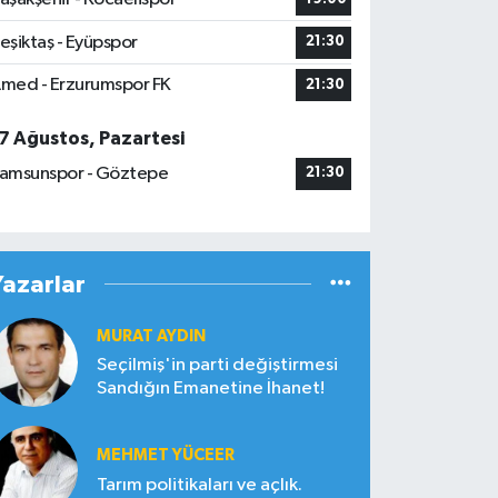
eşiktaş - Eyüpspor
21:30
med - Erzurumspor FK
21:30
7 Ağustos, Pazartesi
amsunspor - Göztepe
21:30
Yazarlar
MURAT AYDIN
Seçilmiş'in parti değiştirmesi
Sandığın Emanetine İhanet!
MEHMET YÜCEER
Tarım politikaları ve açlık.