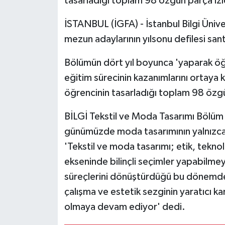
tasarladığı toplam 98 özgün parça izle
İSTANBUL (İGFA) - İstanbul Bilgi Üniv
mezun adaylarının yılsonu defilesi sa
Bölümün dört yıl boyunca 'yaparak öğ
eğitim sürecinin kazanımlarını ortaya 
öğrencinin tasarladığı toplam 98 özgü
BİLGİ Tekstil ve Moda Tasarımı Bölüm 
günümüzde moda tasarımının yalnızca e
'Tekstil ve moda tasarımı; etik, teknolo
ekseninde bilinçli seçimler yapabilmey
süreçlerini dönüştürdüğü bu dönemd
çalışma ve estetik sezginin yaratıcı k
olmaya devam ediyor' dedi.