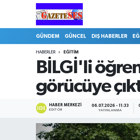
GÜNDEM
GÜNCEL
DIŞ HABERLER
EĞ
HABERLER
EĞİTİM
BİLGİ'li öğre
görücüye çıkt
HABER MERKEZI
06.07.2026 - 11:33
EDITÖR
YAYINLANMA