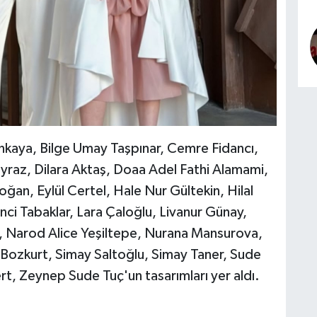
tinkaya, Bilge Umay Taşpınar, Cemre Fidancı,
yraz, Dilara Aktaş, Doaa Adel Fathi Alamami,
ğan, Eylül Certel, Hale Nur Gültekin, Hilal
nci Tabaklar, Lara Çaloğlu, Livanur Günay,
, Narod Alice Yeşiltepe, Nurana Mansurova,
l Bozkurt, Simay Saltoğlu, Simay Taner, Sude
t, Zeynep Sude Tuç'un tasarımları yer aldı.