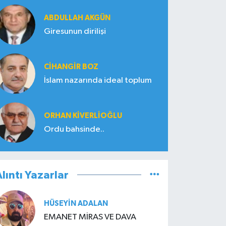
ABDULLAH AKGÜN
Giresunun dirilişi
CIHANGIR BOZ
İslam nazarında ideal toplum
ORHAN KIVERLIOĞLU
Ordu bahsinde..
lıntı Yazarlar
HÜSEYIN ADALAN
EMANET MİRAS VE DAVA