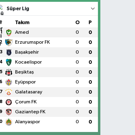
Süper Lig
#
Takım
O
P
1
Amed
0
0
2
Erzurumspor FK
0
0
3
Başakşehir
0
0
4
Kocaelispor
0
0
5
Beşiktaş
0
0
6
Eyüpspor
0
0
7
Galatasaray
0
0
8
Çorum FK
0
0
9
Gaziantep FK
0
0
0
Alanyaspor
0
0