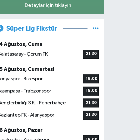
Detaylar için tıklayın
Süper Lig Fikstür
4 Ağustos, Cuma
alatasaray - Çorum FK
21:30
5 Ağustos, Cumartesi
onyaspor - Rizespor
19:00
asımpaşa - Trabzonspor
19:00
ençlerbirliği S.K. - Fenerbahçe
21:30
aziantep FK - Alanyaspor
21:30
6 Ağustos, Pazar
aşakşehir - Kocaelispor
19:00