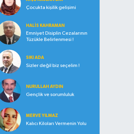
Çocukta kişilik gelişimi
HALIS KAHRAMAN
Emniyet Disiplin Cezalarının
Tüzükle Belirlenmesi !
SIKI ADA
Sizler değil biz seçelim !
NURULLAH AYDIN
Gençlik ve sorumluluk
MERVE YILMAZ
Kalıcı Kiloları Vermenin Yolu