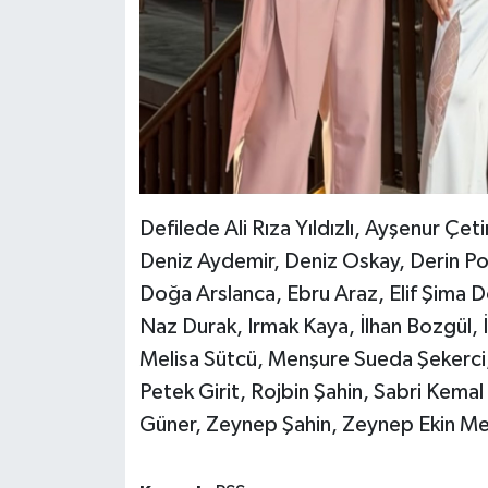
Defilede Ali Rıza Yıldızlı, Ayşenur Çe
Deniz Aydemir, Deniz Oskay, Derin Po
Doğa Arslanca, Ebru Araz, Elif Şima Do
Naz Durak, Irmak Kaya, İlhan Bozgül, İ
Melisa Sütcü, Menşure Sueda Şekerci
Petek Girit, Rojbin Şahin, Sabri Kema
Güner, Zeynep Şahin, Zeynep Ekin Mer