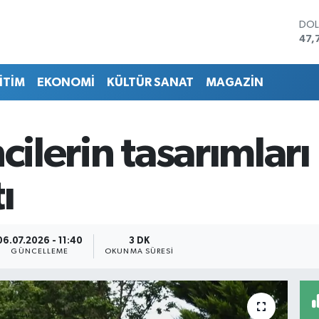
DO
47,
EU
55,
İTİM
EKONOMİ
KÜLTÜR SANAT
MAGAZİN
STE
64,
GRA
657
ncilerin tasarımla
BİS
13.
BIT
ı
64.
06.07.2026 - 11:40
3 DK
GÜNCELLEME
OKUNMA SÜRESI