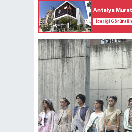
Antalya Murat
İçeriği Görüntül