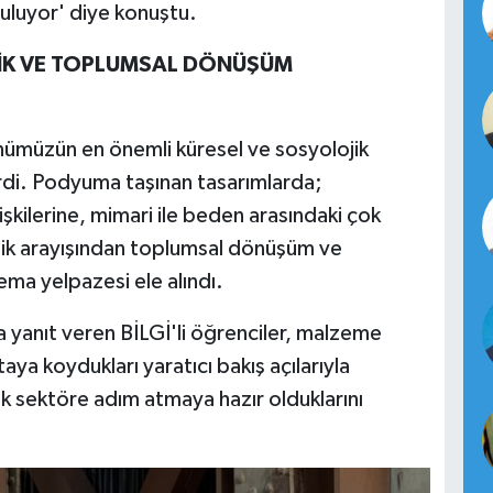
guluyor' diye konuştu.
LİK VE TOPLUMSAL DÖNÜŞÜM
ünümüzün en önemli küresel ve sosyolojik
irdi. Podyuma taşınan tasarımlarda;
ilişkilerine, mimari ile beden arasındaki çok
lik arayışından toplumsal dönüşüm ve
ema yelpazesi ele alındı.
a yanıt veren BİLGİ'li öğrenciler, malzeme
ya koydukları yaratıcı bakış açılarıyla
k sektöre adım atmaya hazır olduklarını