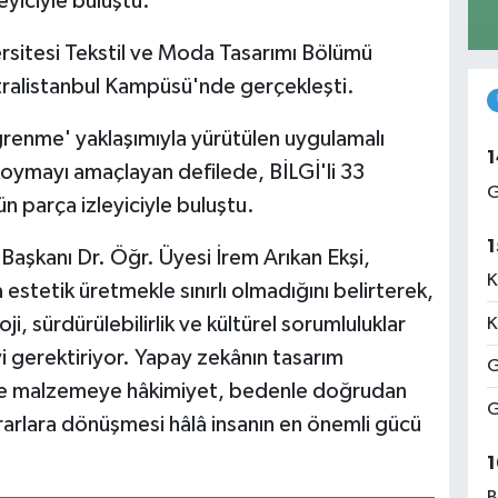
yiciyle buluştu.
ersitesi Tekstil ve Moda Tasarımı Bölümü
ntralistanbul Kampüsü'nde gerçekleşti.
renme' yaklaşımıyla yürütülen uygulamalı
1
koymayı amaçlayan defilede, BİLGİ'li 33
G
n parça izleyiciyle buluştu.
1
Başkanı Dr. Öğr. Üyesi İrem Arıkan Ekşi,
K
stetik üretmekle sınırlı olmadığını belirterek,
ji, sürdürülebilirlik ve kültürel sorumluluklar
K
i gerektiriyor. Yapay zekânın tasarım
G
e malzemeye hâkimiyet, bedenle doğrudan
G
ararlara dönüşmesi hâlâ insanın en önemli gücü
1
B