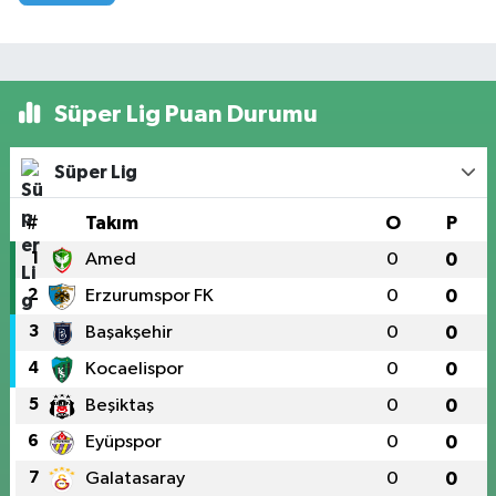
Süper Lig Puan Durumu
Süper Lig
#
Takım
O
P
1
Amed
0
0
2
Erzurumspor FK
0
0
3
Başakşehir
0
0
4
Kocaelispor
0
0
5
Beşiktaş
0
0
6
Eyüpspor
0
0
7
Galatasaray
0
0