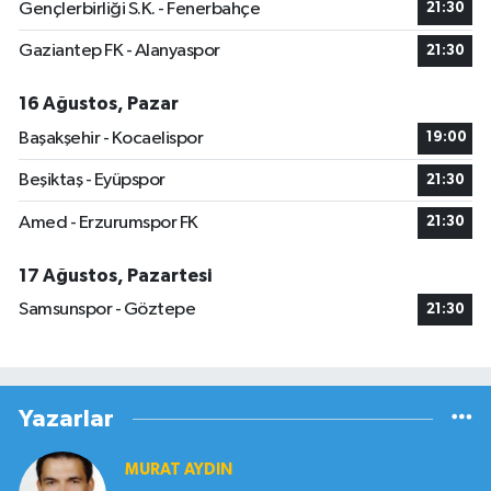
Gençlerbirliği S.K. - Fenerbahçe
21:30
Gaziantep FK - Alanyaspor
21:30
16 Ağustos, Pazar
Başakşehir - Kocaelispor
19:00
Beşiktaş - Eyüpspor
21:30
Amed - Erzurumspor FK
21:30
17 Ağustos, Pazartesi
Samsunspor - Göztepe
21:30
Yazarlar
MURAT AYDIN