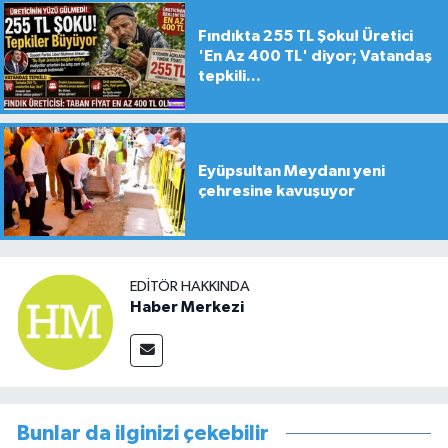
Fındıkta 255 TL Şoku! Üretici
'En Az 400 TL' diyor; Vatandaş
tepkili...
Eyüpsultan Meydanı yeni
çehresine kavuşuyor
EDITÖR HAKKINDA
Haber Merkezi
Bunlar da ilginizi çekebilir