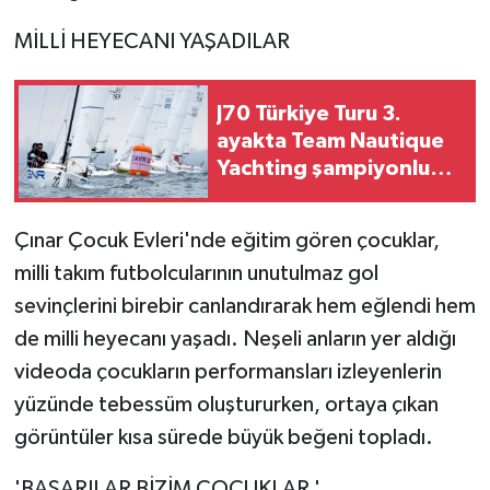
MİLLİ HEYECANI YAŞADILAR
J70 Türkiye Turu 3.
ayakta Team Nautique
Yachting şampiyonluğu
elde etti
Çınar Çocuk Evleri'nde eğitim gören çocuklar,
milli takım futbolcularının unutulmaz gol
sevinçlerini birebir canlandırarak hem eğlendi hem
de milli heyecanı yaşadı. Neşeli anların yer aldığı
videoda çocukların performansları izleyenlerin
yüzünde tebessüm oluştururken, ortaya çıkan
görüntüler kısa sürede büyük beğeni topladı.
'BAŞARILAR BİZİM ÇOCUKLAR '