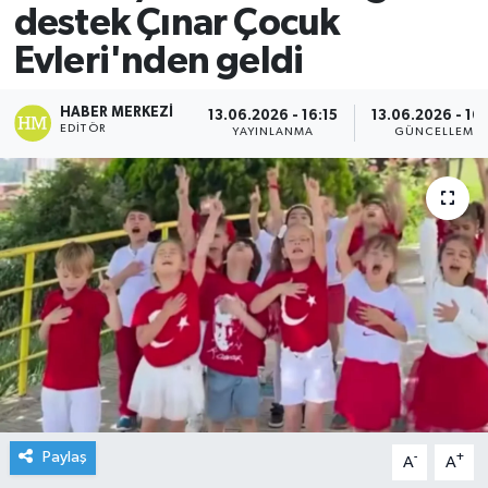
destek Çınar Çocuk
Evleri'nden geldi
HABER MERKEZI
13.06.2026 - 16:15
13.06.2026 - 16
EDITÖR
YAYINLANMA
GÜNCELLEME
Paylaş
-
+
A
A