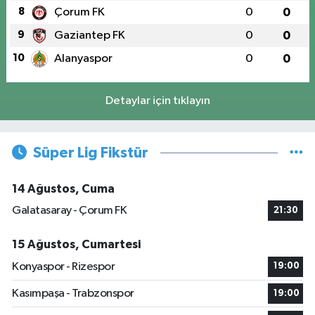
8
Çorum FK
0
0
9
Gaziantep FK
0
0
10
Alanyaspor
0
0
Detaylar için tıklayın
Süper Lig Fikstür
14 Ağustos, Cuma
Galatasaray - Çorum FK
21:30
15 Ağustos, Cumartesi
Konyaspor - Rizespor
19:00
Kasımpaşa - Trabzonspor
19:00