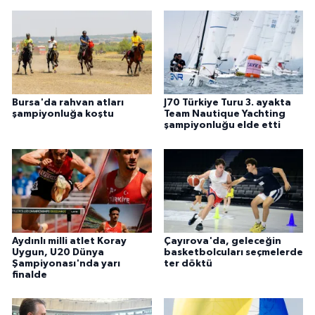
Bursa'da rahvan atları
J70 Türkiye Turu 3. ayakta
şampiyonluğa koştu
Team Nautique Yachting
şampiyonluğu elde etti
Aydınlı milli atlet Koray
Çayırova'da, geleceğin
Uygun, U20 Dünya
basketbolcuları seçmelerde
Şampiyonası'nda yarı
ter döktü
finalde