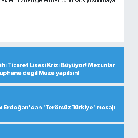
arak elimizden gelen her türlü katkıyı sunmaya
hi Ticaret Lisesi Krizi Büyüyor! Mezunlar
tüphane değil Müze yapılsın!
 Erdoğan'dan 'Terörsüz Türkiye' mesajı