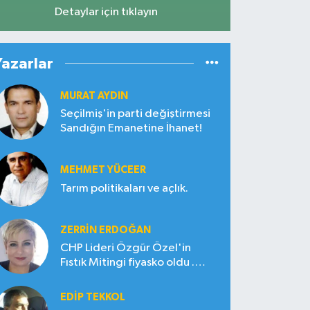
Detaylar için tıklayın
Yazarlar
MURAT AYDIN
Seçilmiş'in parti değiştirmesi
Sandığın Emanetine İhanet!
MEHMET YÜCEER
Tarım politikaları ve açlık.
ZERRIN ERDOĞAN
CHP Lideri Özgür Özel'in
Fıstık Mitingi fiyasko oldu .
Çiftçi hayal kırıklığına uğradı
EDIP TEKKOL