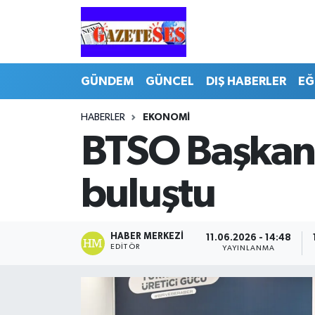
GÜNDEM
GÜNCEL
DIŞ HABERLER
EĞ
HABERLER
EKONOMİ
BTSO Başkanı
buluştu
HABER MERKEZI
11.06.2026 - 14:48
EDITÖR
YAYINLANMA