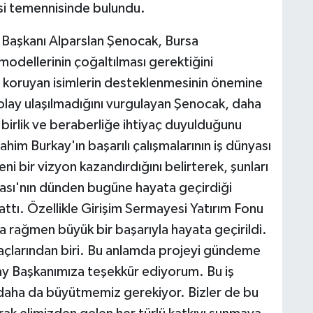
i temennisinde bulundu.
Başkanı Alparslan Şenocak, Bursa
ş modellerinin çoğaltılması gerektiğini
ı koruyan isimlerin desteklenmesinin önemine
olay ulaşılmadığını vurgulayan Şenocak, daha
r birlik ve beraberliğe ihtiyaç duyulduğunu
him Burkay'ın başarılı çalışmalarının iş dünyası
 bir vizyon kazandırdığını belirterek, şunları
dası'nın dünden bugüne hayata geçirdiği
attı. Özellikle Girişim Sermayesi Yatırım Fonu
na rağmen büyük bir başarıyla hayata geçirildi.
iyaçlarından biri. Bu anlamda projeyi gündeme
ay Başkanımıza teşekkür ediyorum. Bu iş
 daha da büyütmemiz gerekiyor. Bizler de bu