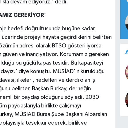
ılıkla devam ediyoruz.' dedi.
AMIZ GEREKİYOR'
proje hedefi doğrultusunda bugüne kadar
üzerinde projeyi hayata geçirdiklerini belirten
çözümün adresi olarak BTSO gösteriliyorsa
A
 güven ve inanç yatıyor. Korumamız gereken
duğu bu güçlü kapasitesidir. Bu kapasiteyi
ndayız.' diye konuştu. MÜSİAD'ın kurulduğu
ası, ilkeleri, hedefleri ve derdi olan iş
duğunu belirten Başkan Burkay, derneğin
nemli bir paydaş olduğunu söyledi. 2030
m paydaşlarıyla birlikte çalışmayı
Burkay, MÜSİAD Bursa Şube Başkanı Alparslan
dolayısıyla teşekkür ederek, birlik ve