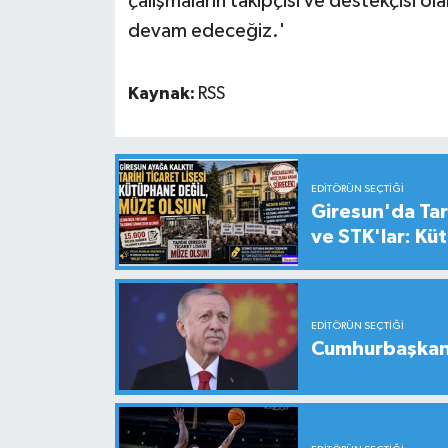
çalışmaların takipçisi ve destekçisi ol
devam edeceğiz.'
Kaynak:
RSS
EDITÖRÜN SEÇTIĞI
Giresun'da Tari
ve STK'lar: Kü
EDITÖRÜN SEÇTIĞI
Cumhurbaşkanı