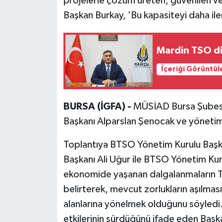
projelerle çözüm üreten, güvenilen ve 
Başkan Burkay, 'Bu kapasiteyi daha ile
Mardin TSO di
İçeriği Görüntül
BURSA (İGFA) -
MÜSİAD Bursa Şubes
Başkanı Alparslan Şenocak ve yönetim k
Toplantıya BTSO Yönetim Kurulu Başka
Başkanı Ali Uğur ile BTSO Yönetim Kuru
ekonomide yaşanan dalgalanmaların T
belirterek, mevcut zorlukların aşılmas
alanlarına yönelmek olduğunu söyledi
etkilerinin sürdüğünü ifade eden Başka