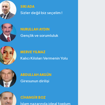
SIKI ADA
Sizler değil biz seçelim !
NURULLAH AYDIN
Gençlik ve sorumluluk
MERVE YILMAZ
Kalıcı Kiloları Vermenin Yolu
ABDULLAH AKGÜN
Giresunun dirilişi
CIHANGIR BOZ
İslam nazarında ideal toplum