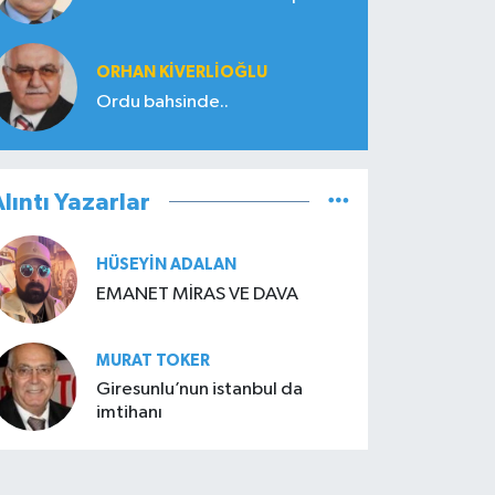
ORHAN KIVERLIOĞLU
Ordu bahsinde..
lıntı Yazarlar
HÜSEYIN ADALAN
EMANET MİRAS VE DAVA
MURAT TOKER
Giresunlu’nun istanbul da
imtihanı