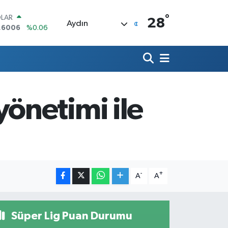
°
LAR
28
Aydın
,6006
%0.06
RO
,0250
%0.02
ERLİN
,2398
%0.2
AM ALTIN
00.87
%0.12
önetimi ile
ST100
.799
%70
TCOIN
.643,95
%0.16
-
+
A
A
Süper Lig Puan Durumu