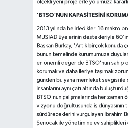
ölçekli yeni projelerle yolumuza kararl
'BTSO'NUN KAPASİTESİNİ KORUM
2013 yılında belirledikleri 16 makro 
MÜSİAD üyelerinin destekleriyle 60'ın 
Başkan Burkay, 'Artık birçok konuda 
bunun temelinde kurumumuza duyulan
en önemli değer de BTSO'nun sahip ol
korumak ve daha ileriye taşımak zoru
günden bu yana memleket sevgisi ile dav
insanlarını aynı çatı altında buluştur
BTSO'nun çalışmalarında her zaman ö
vizyonu doğrultusunda iş dünyasının tü
sürdüreceklerini vurgulayan İbrahim 
Şenocak ile yönetimine ev sahiplikleri 