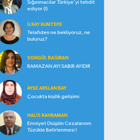
Sığınmacılar Türkiye'yi tehdit
ediyor (!)
İLKAY KUMTEPE
Telafiden ne bekliyoruz, ne
buluruz?
SONGÜL BAĞIRAN
RAMAZAN AYI SABIR AYIDIR
AYŞE ARSLAN BAY
Çocukta kişilik gelişimi
HALIS KAHRAMAN
Emniyet Disiplin Cezalarının
Tüzükle Belirlenmesi !