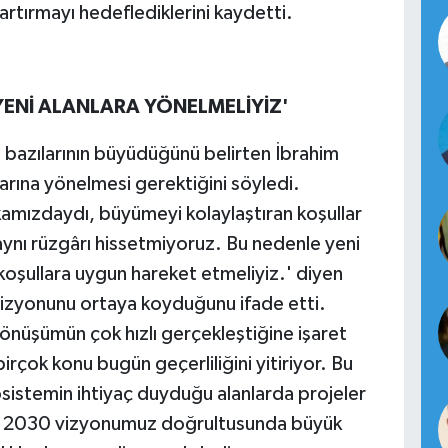
artırmayı hedeflediklerini kaydetti.
YENİ ALANLARA YÖNELMELİYİZ'
 bazılarının büyüdüğünü belirten İbrahim
arına yönelmesi gerektiğini söyledi.
amızdaydı, büyümeyi kolaylaştıran koşullar
ynı rüzgârı hissetmiyoruz. Bu nedenle yeni
 koşullara uygun hareket etmeliyiz.' diyen
izyonunu ortaya koyduğunu ifade etti.
üşümün çok hızlı gerçekleştiğine işaret
rçok konu bugün geçerliliğini yitiriyor. Bu
istemin ihtiyaç duyduğu alanlarda projeler
ak 2030 vizyonumuz doğrultusunda büyük