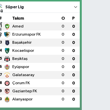
Süper Lig
#
Takım
O
P
1
Amed
0
0
2
Erzurumspor FK
0
0
3
Başakşehir
0
0
4
Kocaelispor
0
0
5
Beşiktaş
0
0
6
Eyüpspor
0
0
7
Galatasaray
0
0
8
Çorum FK
0
0
9
Gaziantep FK
0
0
0
Alanyaspor
0
0