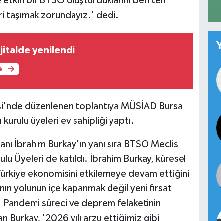
etkin bir BTSO oluşturduklarını belirten
ri taşımak zorundayız.' dedi.
jitalde yenilendi
e
i'nde düzenlenen toplantıya MÜSİAD Bursa
urulu üyeleri ev sahipliği yaptı.
nı İbrahim Burkay'ın yanı sıra BTSO Meclis
lu Üyeleri de katıldı. İbrahim Burkay, küresel
ürkiye ekonomisini etkilemeye devam ettiğini
ının yolunun içe kapanmak değil yeni fırsat
. Pandemi süreci ve deprem felaketinin
n Burkay, '2026 yılı arzu ettiğimiz gibi