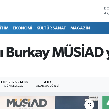
DO
47
EU
55
İTİM
EKONOMİ
KÜLTÜR SANAT
MAGAZİN
ST
64
GR
65
 Burkay MÜSİAD y
Bİ
13
BI
64
11.06.2026 - 14:55
4 DK
GÜNCELLEME
OKUNMA SÜRESI