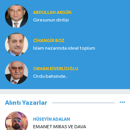
ABDULLAH AKGÜN
Giresunun dirilişi
CIHANGIR BOZ
İslam nazarında ideal toplum
ORHAN KIVERLIOĞLU
Ordu bahsinde..
Alıntı Yazarlar
HÜSEYIN ADALAN
EMANET MİRAS VE DAVA