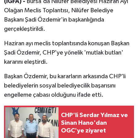
(İGFA) -
Bursa'da Nilüfer Belediyesi Haziran Ayı
Olağan Meclis Toplantısı, Nilüfer Belediye
Başkanı Şadi Özdemir'in başkanlığında
gerçekleştirildi.
Haziran ayı meclis toplantısında konuşan Başkan
Şadi Özdemir, CHP'ye yönelik 'mutlak butlan'
kararını eleştirdi.
Başkan Özdemir, bu kararların arkasında CHP'li
belediyelerin sosyal belediyecilik başarısını
engelleme çabası olduğunu ifade etti.
CHP'li Serdar Yılmaz ve
Sinan Hano'dan
OGC'ye ziyaret