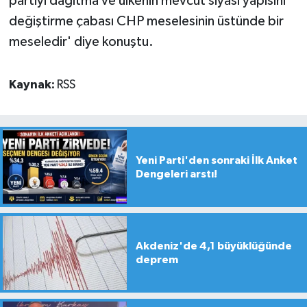
partiyi dağıtma ve ülkenin mevcut siyasi yapısını
değiştirme çabası CHP meselesinin üstünde bir
meseledir' diye konuştu.
Kaynak:
RSS
Yeni Parti'den sonraki İlk Anket
Dengeleri arstı!
Akdeniz'de 4,1 büyüklüğünde
deprem