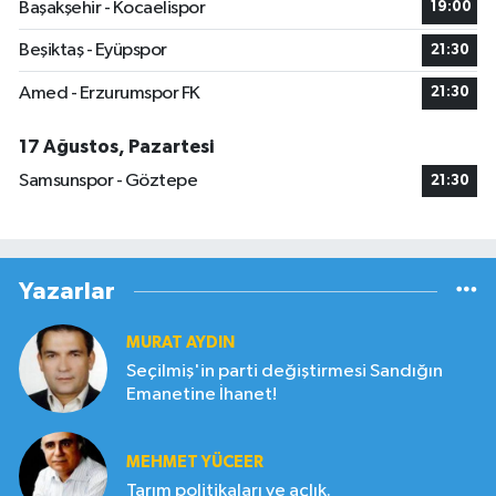
Başakşehir - Kocaelispor
19:00
Beşiktaş - Eyüpspor
21:30
Amed - Erzurumspor FK
21:30
17 Ağustos, Pazartesi
Samsunspor - Göztepe
21:30
Yazarlar
MURAT AYDIN
Seçilmiş'in parti değiştirmesi Sandığın
Emanetine İhanet!
MEHMET YÜCEER
Tarım politikaları ve açlık.