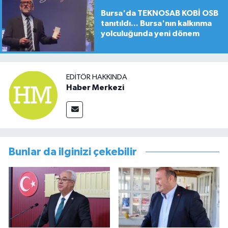
Bursa'da TEKNOSAB KOBİ OSB
tanıtıldı... Bursa'nın kalkınma
yolculuğunda yeni dönem
EDITÖR HAKKINDA
Haber Merkezi
Bunlar da ilginizi çekebilir