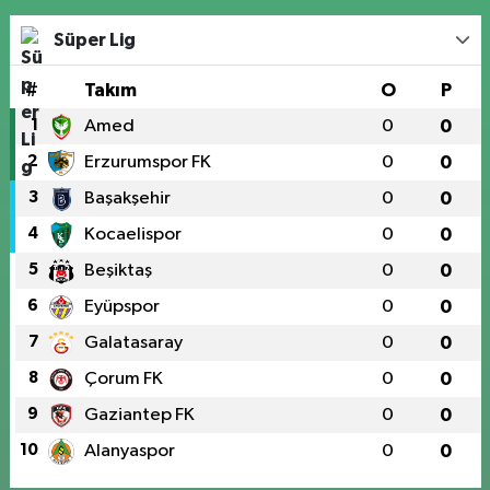
Süper Lig
#
Takım
O
P
1
Amed
0
0
2
Erzurumspor FK
0
0
3
Başakşehir
0
0
4
Kocaelispor
0
0
5
Beşiktaş
0
0
6
Eyüpspor
0
0
7
Galatasaray
0
0
8
Çorum FK
0
0
9
Gaziantep FK
0
0
10
Alanyaspor
0
0