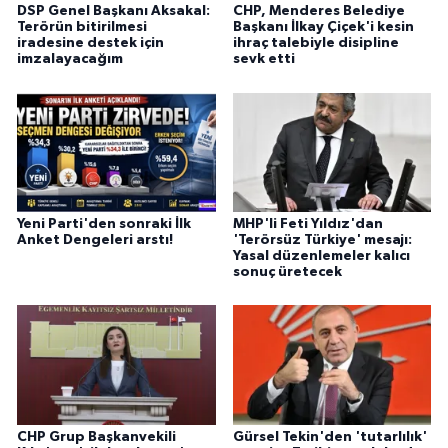
DSP Genel Başkanı Aksakal:
CHP, Menderes Belediye
Terörün bitirilmesi
Başkanı İlkay Çiçek'i kesin
iradesine destek için
ihraç talebiyle disipline
imzalayacağım
sevk etti
Yeni Parti'den sonraki İlk
MHP'li Feti Yıldız'dan
Anket Dengeleri arstı!
'Terörsüz Türkiye' mesajı:
Yasal düzenlemeler kalıcı
sonuç üretecek
CHP Grup Başkanvekili
Gürsel Tekin'den 'tutarlılık'