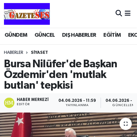
GÜNDEM
GÜNCEL
DIŞ HABERLER
EĞİTİM
EK
HABERLER
SİYASET
Bursa Nilüfer'de Başkan
Özdemir'den 'mutlak
butlan' tepkisi
HABER MERKEZI
04.06.2026 - 11:59
04.06.2026 - 1
EDITÖR
YAYINLANMA
GÜNCELLEM