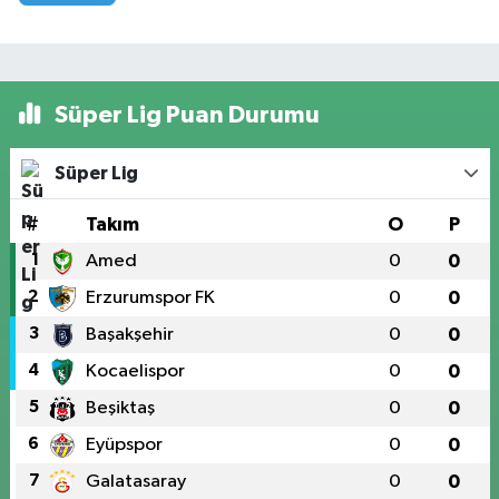
Süper Lig Puan Durumu
Süper Lig
#
Takım
O
P
1
Amed
0
0
2
Erzurumspor FK
0
0
3
Başakşehir
0
0
4
Kocaelispor
0
0
5
Beşiktaş
0
0
6
Eyüpspor
0
0
7
Galatasaray
0
0