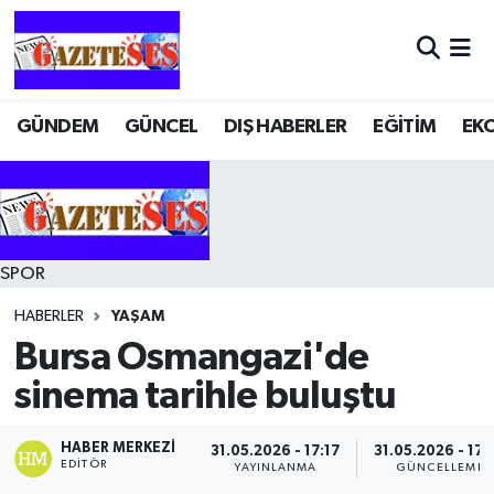
GÜNDEM
GÜNCEL
DIŞ HABERLER
EĞİTİM
EK
SPOR
HABERLER
YAŞAM
Bursa Osmangazi'de
sinema tarihle buluştu
HABER MERKEZI
31.05.2026 - 17:17
31.05.2026 - 17:
EDITÖR
YAYINLANMA
GÜNCELLEME