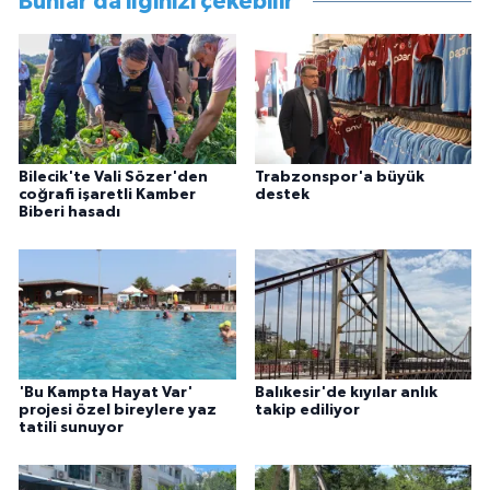
Bunlar da ilginizi çekebilir
Bilecik'te Vali Sözer'den
Trabzonspor'a büyük
coğrafi işaretli Kamber
destek
Biberi hasadı
'Bu Kampta Hayat Var'
Balıkesir'de kıyılar anlık
projesi özel bireylere yaz
takip ediliyor
tatili sunuyor