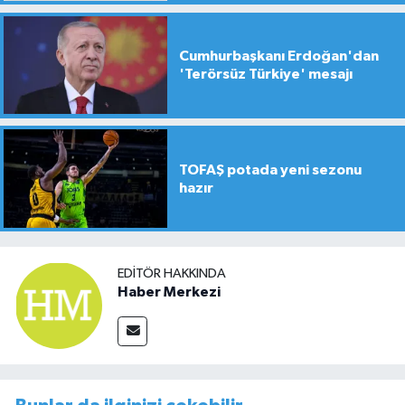
Cumhurbaşkanı Erdoğan'dan
'Terörsüz Türkiye' mesajı
TOFAŞ potada yeni sezonu
hazır
EDITÖR HAKKINDA
Haber Merkezi