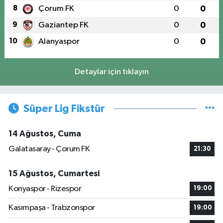
8
Çorum FK
0
0
9
Gaziantep FK
0
0
10
Alanyaspor
0
0
Detaylar için tıklayın
Süper Lig Fikstür
14 Ağustos, Cuma
Galatasaray - Çorum FK
21:30
15 Ağustos, Cumartesi
Konyaspor - Rizespor
19:00
Kasımpaşa - Trabzonspor
19:00