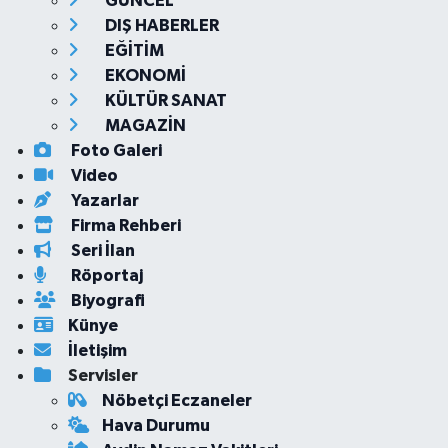
GÜNCEL
DIŞ HABERLER
EĞİTİM
EKONOMİ
KÜLTÜR SANAT
MAGAZİN
Foto Galeri
Video
Yazarlar
Firma Rehberi
Seri İlan
Röportaj
Biyografi
Künye
İletişim
Servisler
Nöbetçi Eczaneler
Hava Durumu