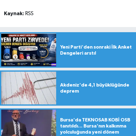
Kaynak:
RSS
Yeni Parti'den sonraki İlk Anket
Dengeleri arstı!
Akdeniz'de 4,1 büyüklüğünde
deprem
Bursa'da TEKNOSAB KOBİ OSB
tanıtıldı... Bursa'nın kalkınma
yolculuğunda yeni dönem