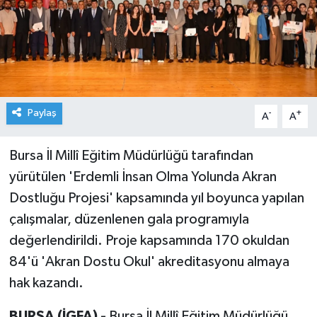
Paylaş
-
+
A
A
Bursa İl Millî Eğitim Müdürlüğü tarafından
yürütülen 'Erdemli İnsan Olma Yolunda Akran
Dostluğu Projesi' kapsamında yıl boyunca yapılan
çalışmalar, düzenlenen gala programıyla
değerlendirildi. Proje kapsamında 170 okuldan
84'ü 'Akran Dostu Okul' akreditasyonu almaya
hak kazandı.
BURSA (İGFA) -
Bursa İl Millî Eğitim Müdürlüğü