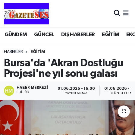
GÜNDEM
GÜNCEL
DIŞ HABERLER
EĞİTİM
EK
HABERLER
EĞİTİM
Bursa'da 'Akran Dostluğu
Projesi'ne yıl sonu galası
HABER MERKEZI
01.06.2026 - 16:00
01.06.2026 - 1
EDITÖR
YAYINLANMA
GÜNCELLEM