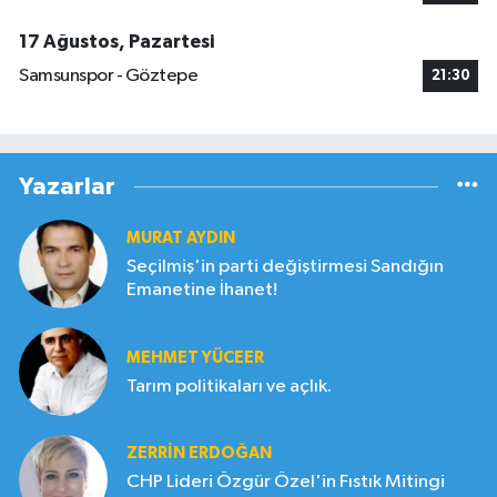
17 Ağustos, Pazartesi
Samsunspor - Göztepe
21:30
Yazarlar
MURAT AYDIN
Seçilmiş'in parti değiştirmesi Sandığın
Emanetine İhanet!
MEHMET YÜCEER
Tarım politikaları ve açlık.
ZERRIN ERDOĞAN
CHP Lideri Özgür Özel'in Fıstık Mitingi