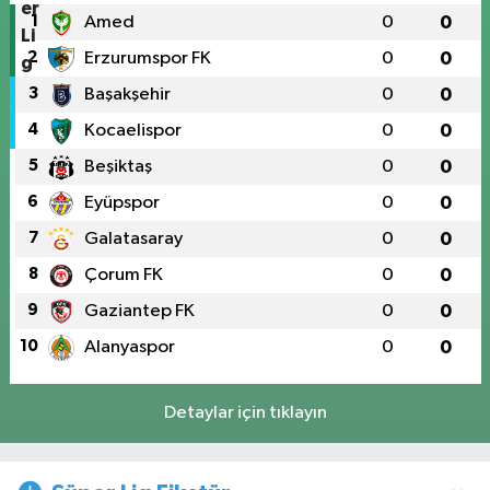
1
Amed
0
0
2
Erzurumspor FK
0
0
3
Başakşehir
0
0
4
Kocaelispor
0
0
5
Beşiktaş
0
0
6
Eyüpspor
0
0
7
Galatasaray
0
0
8
Çorum FK
0
0
9
Gaziantep FK
0
0
10
Alanyaspor
0
0
Detaylar için tıklayın