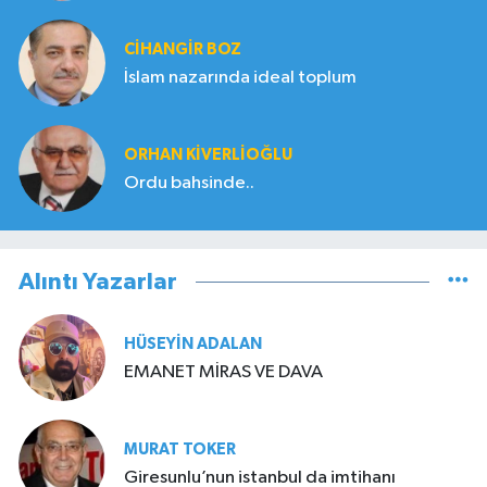
CIHANGIR BOZ
İslam nazarında ideal toplum
ORHAN KIVERLIOĞLU
Ordu bahsinde..
Alıntı Yazarlar
HÜSEYIN ADALAN
EMANET MİRAS VE DAVA
MURAT TOKER
Giresunlu’nun istanbul da imtihanı