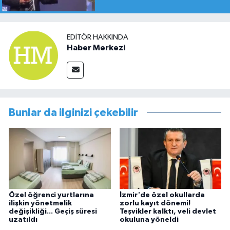
EDITÖR HAKKINDA
Haber Merkezi
Bunlar da ilginizi çekebilir
Özel öğrenci yurtlarına
İzmir'de özel okullarda
ilişkin yönetmelik
zorlu kayıt dönemi!
değişikliği... Geçiş süresi
Teşvikler kalktı, veli devlet
uzatıldı
okuluna yöneldi