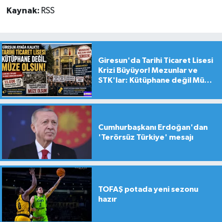
Kaynak:
RSS
Giresun'da Tarihi Ticaret Lisesi
Krizi Büyüyor! Mezunlar ve
STK'lar: Kütüphane değil Müze
yapılsın!
Cumhurbaşkanı Erdoğan'dan
'Terörsüz Türkiye' mesajı
TOFAŞ potada yeni sezonu
hazır