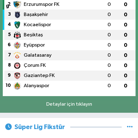
2
Erzurumspor FK
0
0
3
Başakşehir
0
0
4
Kocaelispor
0
0
5
Beşiktaş
0
0
6
Eyüpspor
0
0
7
Galatasaray
0
0
8
Çorum FK
0
0
9
Gaziantep FK
0
0
10
Alanyaspor
0
0
Detaylar için tıklayın
Süper Lig Fikstür