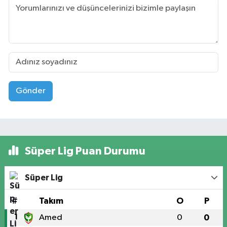
Gönder
Süper Lig Puan Durumu
Süper Lig
#
Takım
O
P
1
Amed
0
0