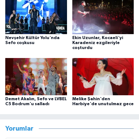
Nevşehir Kültür Yolu'nda
Ekin Uzunlar, Kocaeli'yi
Sefo coşkusu
Karadeniz ezgileriyle
coşturdu
Demet Akalın, Sefo ve LVBEL
Melike Şahin'den
C5 Bodrum'u salladı
Harbiye'de unutulmaz gece
Yorumlar