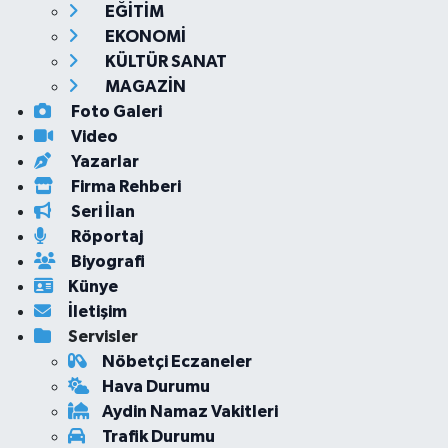
EĞİTİM
EKONOMİ
KÜLTÜR SANAT
MAGAZİN
Foto Galeri
Video
Yazarlar
Firma Rehberi
Seri İlan
Röportaj
Biyografi
Künye
İletişim
Servisler
Nöbetçi Eczaneler
Hava Durumu
Aydin Namaz Vakitleri
Trafik Durumu