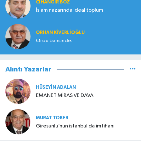
CIHANGIR BOZ
İslam nazarında ideal toplum
ORHAN KIVERLIOĞLU
Ordu bahsinde..
Alıntı Yazarlar
HÜSEYIN ADALAN
EMANET MİRAS VE DAVA
MURAT TOKER
Giresunlu’nun istanbul da imtihanı