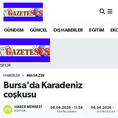
GÜNDEM
GÜNCEL
DIŞ HABERLER
EĞİTİM
EK
SPOR
HABERLER
MAGAZİN
Bursa'da Karadeniz
coşkusu
HABER MERKEZI
06.06.2026 - 11:59
06.06.2026 - 1
EDITÖR
YAYINLANMA
GÜNCELLEM