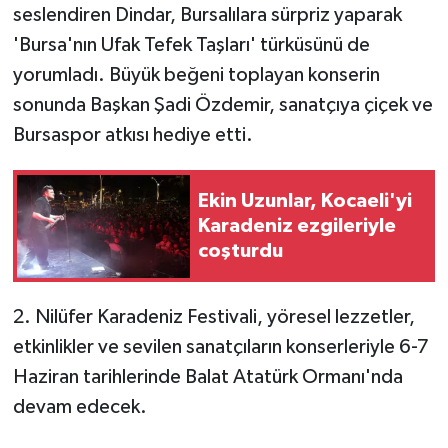
seslendiren Dindar, Bursalılara sürpriz yaparak
'Bursa'nın Ufak Tefek Taşları' türküsünü de
yorumladı. Büyük beğeni toplayan konserin
sonunda Başkan Şadi Özdemir, sanatçıya çiçek ve
Bursaspor atkısı hediye etti.
Ekin Uzunlar, Kocaeli'yi
Karadeniz ezgileriyle
coşturdu
2. Nilüfer Karadeniz Festivali, yöresel lezzetler,
etkinlikler ve sevilen sanatçıların konserleriyle 6-7
Haziran tarihlerinde Balat Atatürk Ormanı'nda
devam edecek.