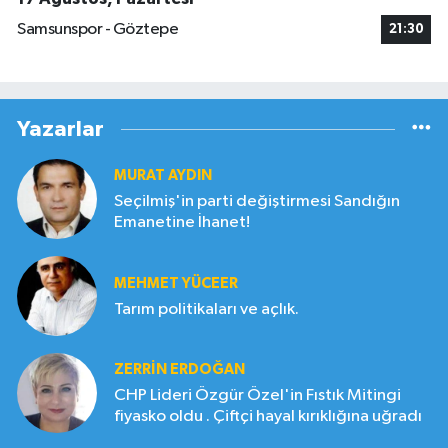
Samsunspor - Göztepe
21:30
Yazarlar
MURAT AYDIN
Seçilmiş'in parti değiştirmesi Sandığın
Emanetine İhanet!
MEHMET YÜCEER
Tarım politikaları ve açlık.
ZERRIN ERDOĞAN
CHP Lideri Özgür Özel'in Fıstık Mitingi
fiyasko oldu . Çiftçi hayal kırıklığına uğradı