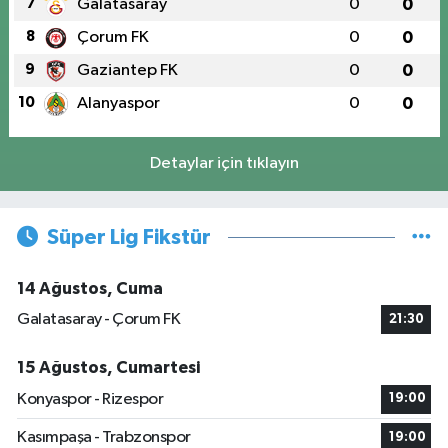
7
Galatasaray
0
0
8
Çorum FK
0
0
9
Gaziantep FK
0
0
10
Alanyaspor
0
0
Detaylar için tıklayın
Süper Lig Fikstür
14 Ağustos, Cuma
Galatasaray - Çorum FK
21:30
15 Ağustos, Cumartesi
Konyaspor - Rizespor
19:00
Kasımpaşa - Trabzonspor
19:00