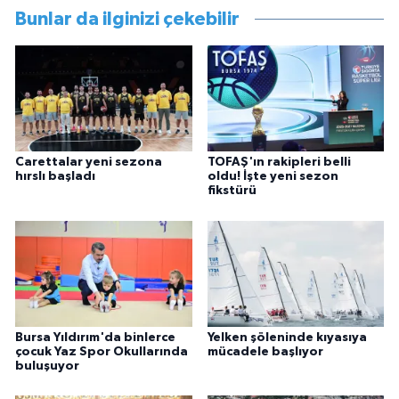
Bunlar da ilginizi çekebilir
Carettalar yeni sezona
TOFAŞ'ın rakipleri belli
hırslı başladı
oldu! İşte yeni sezon
fikstürü
Bursa Yıldırım'da binlerce
Yelken şöleninde kıyasıya
çocuk Yaz Spor Okullarında
mücadele başlıyor
buluşuyor