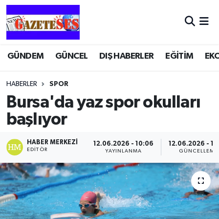
GÜNDEM
GÜNCEL
DIŞ HABERLER
EĞİTİM
EK
HABERLER
SPOR
Bursa'da yaz spor okulları
başlıyor
HABER MERKEZI
12.06.2026 - 10:06
12.06.2026 - 10
EDITÖR
YAYINLANMA
GÜNCELLEME