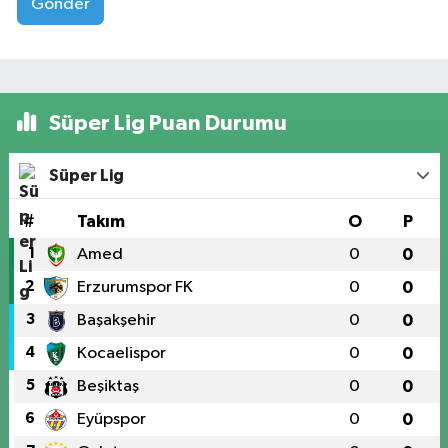
Gönder
Süper Lig Puan Durumu
Süper Lig
#
Takım
O
P
1
Amed
0
0
2
Erzurumspor FK
0
0
3
Başakşehir
0
0
4
Kocaelispor
0
0
5
Beşiktaş
0
0
6
Eyüpspor
0
0