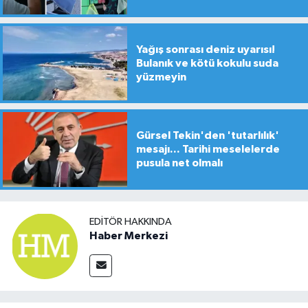
Yağış sonrası deniz uyarısı!
Bulanık ve kötü kokulu suda
yüzmeyin
Gürsel Tekin'den 'tutarlılık'
mesajı... Tarihi meselelerde
pusula net olmalı
EDITÖR HAKKINDA
Haber Merkezi