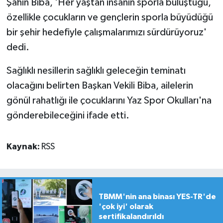
Şahin Biba, 'Her yaştan insanın sporla buluştuğu,
özellikle çocukların ve gençlerin sporla büyüdüğü
bir şehir hedefiyle çalışmalarımızı sürdürüyoruz'
dedi.
Sağlıklı nesillerin sağlıklı geleceğin teminatı
olacağını belirten Başkan Vekili Biba, ailelerin
gönül rahatlığı ile çocuklarını Yaz Spor Okulları'na
gönderebileceğini ifade etti.
Kaynak:
RSS
TBMM'nin ana binası YES-TR'de
'çok iyi' olarak
sertifikalandırıldı