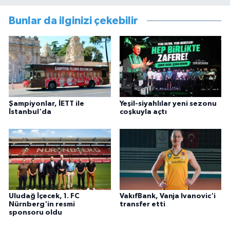
Bunlar da ilginizi çekebilir
Şampiyonlar, İETT ile
Yeşil-siyahlılar yeni sezonu
İstanbul'da
coşkuyla açtı
Uludağ İçecek, 1. FC
VakıfBank, Vanja Ivanovic'i
Nürnberg'in resmi
transfer etti
sponsoru oldu