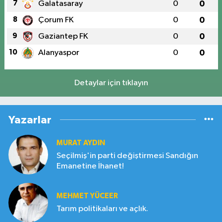
7
Galatasaray
0
0
8
Çorum FK
0
0
9
Gaziantep FK
0
0
10
Alanyaspor
0
0
Detaylar için tıklayın
Yazarlar
MURAT AYDIN
Seçilmiş'in parti değiştirmesi Sandığın
Emanetine İhanet!
MEHMET YÜCEER
Tarım politikaları ve açlık.