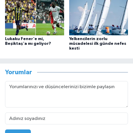
Lukaku Fener'e mi,
Yelkencilerin zorlu
Beşiktaş'a mı geliyor?
mücadelesi ilk günde nefes
kesti
Yorumlar