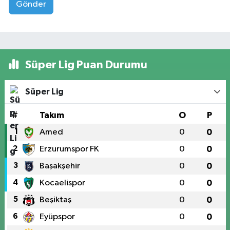
Gönder
Süper Lig Puan Durumu
Süper Lig
#
Takım
O
P
1
Amed
0
0
2
Erzurumspor FK
0
0
3
Başakşehir
0
0
4
Kocaelispor
0
0
5
Beşiktaş
0
0
6
Eyüpspor
0
0