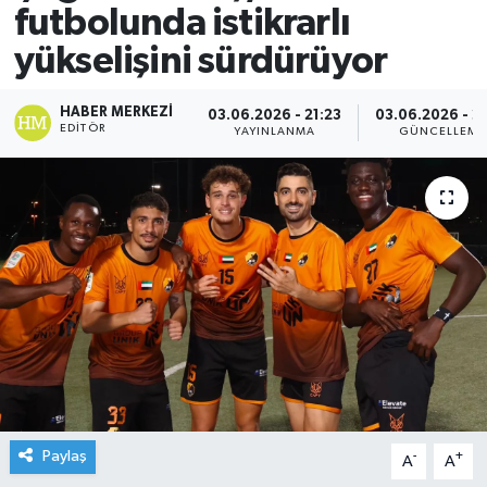
futbolunda istikrarlı
yükselişini sürdürüyor
HABER MERKEZI
03.06.2026 - 21:23
03.06.2026 - 2
EDITÖR
YAYINLANMA
GÜNCELLEME
Paylaş
-
+
A
A