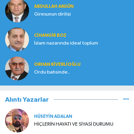
ABDULLAH AKGÜN
Giresunun dirilişi
CIHANGIR BOZ
İslam nazarında ideal toplum
ORHAN KIVERLIOĞLU
Ordu bahsinde..
Alıntı Yazarlar
HÜSEYIN ADALAN
HİÇLERİN HAYATI VE SİYASİ DURUMU