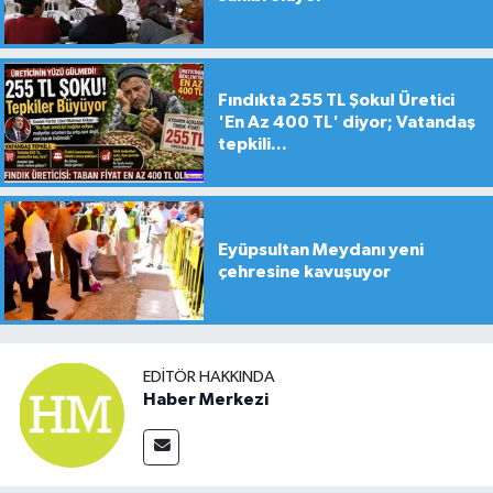
Fındıkta 255 TL Şoku! Üretici
'En Az 400 TL' diyor; Vatandaş
tepkili...
Eyüpsultan Meydanı yeni
çehresine kavuşuyor
EDITÖR HAKKINDA
Haber Merkezi