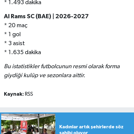
* 1.493 dakika
Al Rams SC (BAE) | 2026-2027
* 20 maç
* 1 gol
* 3 asist
* 1.635 dakika
Bu istatistikler futbolcunun resmi olarak forma
giydiği kulüp ve sezonlara aittir.
Kaynak:
RSS
Kadınlar artık şehirlerde söz
sahibi oluyor